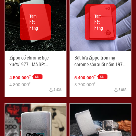
Tạm
Tạm
hết
hết
hàng
hàng
Zippo cổ chrome bạc
Bật lửa Zippo trơn mạ
xước1977 - Mã SP:
chrome sản xuất năm 1979
ZPC2306-6
(cái) - Mã SP: ZPC3218
-6%
-5%
đ
đ
4.500.000
5.400.000
đ
đ
4.800.000
5.700.000
4.436
5.883