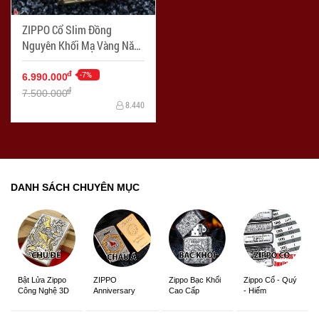
ZIPPO Cổ Slim Đồng
Nguyên Khối Mạ Vàng Năm
1981 - Mã SP: ZPC2530
-7%
đ
6.990.000
đ
7.500.000
8.440
DANH SÁCH CHUYÊN MỤC
ZIPPO
Zippo Bạc Khối
Zippo Cổ - Quý
Bật Lửa Zippo
Anniversary
Cao Cấp
- Hiếm
Công Nghệ 3D
Edition
Sắc Nét