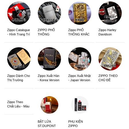
Zippo Catalogue
ZIPPO PHỔ
Zippo PHỔ
Zippo Harley
- Hình Trang Trí
THÔNG
THÔNG KHẮC
Davidson
Zippo Dành Cho
Zippo Xuất Hàn
Zippo Xuất Nhật
ZIPPO THEO
Thị Trường
- Korea Version
- Japan Version
CHỦ ĐỀ
Châu Á Khắc
Siêu Đẹp
Zippo Theo
Chất Liệu - Màu
Sắc
BẬT LỬA
PHỤ KIỆN
ST.DUPONT
ZIPPO