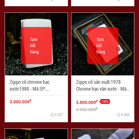
Tạm
Tạm
hết
hết
hàng
hàng
Zippo cổ chrome bạc
Zippo cổ sản xuất 1978
xước1980 - Mã SP:
Chrome bạc vân xước - Mã
ZPC2306-3
SP: ZPC2270-32
đ
-16%
đ
3.000.000
3.800.000
đ
4.500.000
3.227
4.350