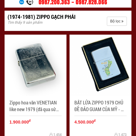
(1974-1981) ZIPPO GẠCH PHẢI
Bộ lọc
Tìm thấy 9 sản phẩm
Zippo hoa văn VENETIAN
BẬT LỬA ZIPPO 1979 CHỦ
like new 1979 (đã qua sử
ĐỀ ĐẢO GUAM CỦA MỸ - Mã
dụng) - Mã SP: ZPC4257-5
SP: ZPC4215
đ
đ
1.900.000
4.500.000
1.454
1.473