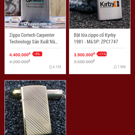
Zippo Cortech Carpenter
Bật lửa zippo cổ Kyrby
Technology Sản Xuất Năm
1981 - Mã SP: ZPC1747
1977 - Mã SP: ZPC1580
--5%
--11%
đ
đ
4.400.000
3.900.000
đ
đ
4.200.000
3.500.000
6.135
7.908