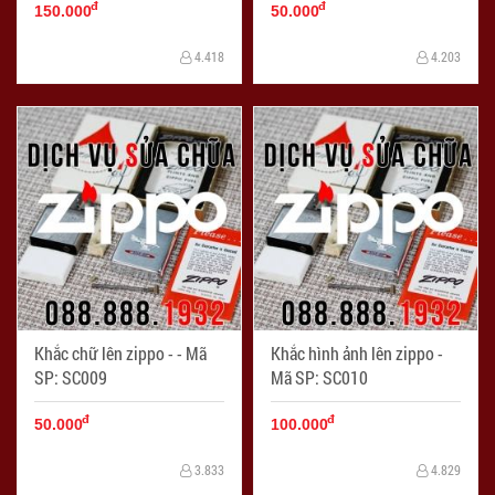
đ
đ
SC008
150.000
50.000
4.418
4.203
Khắc chữ lên zippo - - Mã
Khắc hình ảnh lên zippo -
SP: SC009
Mã SP: SC010
đ
đ
50.000
100.000
3.833
4.829