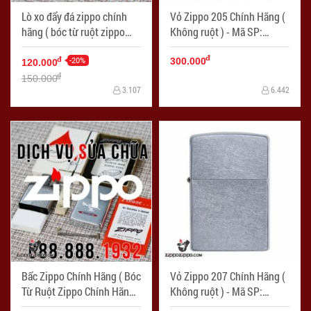
Lò xo đẩy đá zippo chính
Vỏ Zippo 205 Chính Hãng (
hãng ( bóc từ ruột zippo
Không ruột ) - Mã SP:
chính hãng ) - Mã SP:
LKZ005
đ
LKZ004
-20%
đ
300.000
120.000
đ
150.000
3.107
6.442
Bấc Zippo Chính Hãng ( Bóc
Vỏ Zippo 207 Chính Hãng (
Từ Ruột Zippo Chính Hãng )
Không ruột ) - Mã SP:
- Mã SP: LKZ006
LKZ007