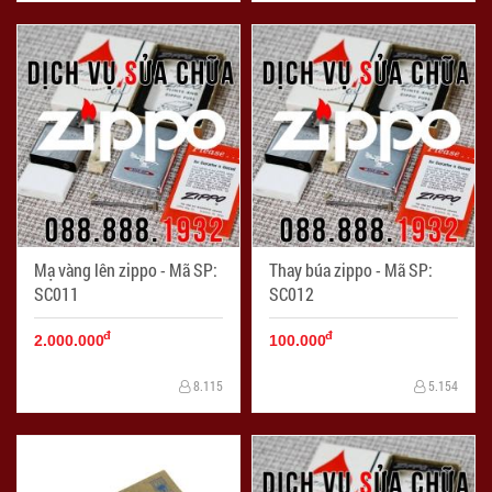
Mạ vàng lên zippo - Mã SP:
Thay búa zippo - Mã SP:
SC011
SC012
đ
đ
2.000.000
100.000
8.115
5.154