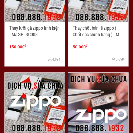
Thay lưỡi gà zippo linh kiện
Thay chốt bản lề zippo (
- Mã SP: SC003
Chốt đặc chính hãng ) - Mã
SP: SC004
đ
đ
150.000
50.000
4.074
5.658