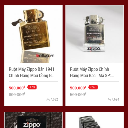
Ruột Máy Zippo Bản 1941
Ruột Máy Zippo Chính
Chính Hãng Màu Đồng B
Hãng Màu Bạc - Mã SP:
2015 - Mã SP: ZPC1311V
ZPC1312
-17%
-0%
đ
đ
500.000
500.000
đ
đ
600.000
500.000
7.682
7.694