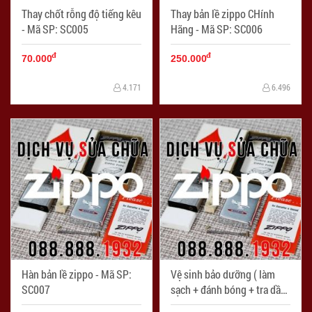
Thay chốt rỗng độ tiếng kêu
Thay bản lề zippo CHính
- Mã SP: SC005
Hãng - Mã SP: SC006
đ
đ
70.000
250.000
4.171
6.496
Hàn bản lề zippo - Mã SP:
Vệ sinh bảo dưỡng ( làm
SC007
sạch + đánh bóng + tra dầu
bảo dưỡng ) - Mã SP: