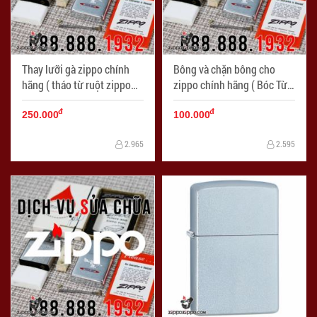
Thay lưỡi gà zippo chính
Bông và chặn bông cho
hãng ( tháo từ ruột zippo
zippo chính hãng ( Bóc Từ
chính hãng ) - Mã SP:
ruột zippo chính hãng ) -
đ
đ
LKZ002
Mã SP: LKZ003
250.000
100.000
2.965
2.595