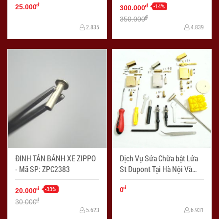
đ
-14%
đ
25.000
300.000
đ
350.000
2.835
4.839
ĐINH TÁN BÁNH XE ZIPPO
Dịch Vụ Sửa Chữa bật Lửa
- Mã SP: ZPC2383
St Dupont Tại Hà Nội Và
Thành Phố Hồ Chí Minh -
đ
-33%
Mã SP: ZPC04044
đ
0
20.000
đ
30.000
5.623
6.931