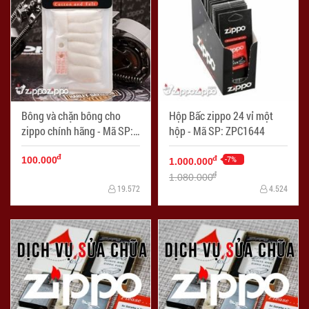
Bông và chặn bông cho
Hộp Bấc zippo 24 vỉ một
zippo chính hãng - Mã SP:
hộp - Mã SP: ZPC1644
ZPC1604
đ
-7%
đ
100.000
1.000.000
đ
1.080.000
19.572
4.524