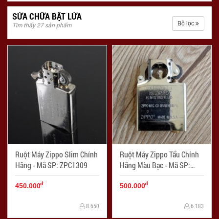
SỬA CHỮA BẬT LỬA
Bộ lọc
Tìm thấy 27 sản phẩm
Ruột Máy Zippo Slim Chính
Ruột Máy Zippo Tẩu Chính
Hãng - Mã SP: ZPC1309
Hãng Màu Bạc - Mã SP:
ZPC1310
đ
đ
450.000
500.000
8.650
6.183