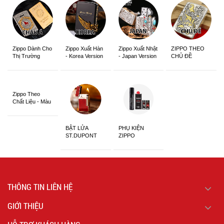
Zippo Dành Cho
Zippo Xuất Hàn
Zippo Xuất Nhật
ZIPPO THEO
Thị Trường
- Korea Version
- Japan Version
CHỦ ĐỀ
Châu Á Khắc
Siêu Đẹp
Zippo Theo
Chất Liệu - Màu
Sắc
BẬT LỬA
PHỤ KIỆN
ST.DUPONT
ZIPPO
CHÍNH HÃNG
THÔNG TIN LIÊN HỆ
GIỚI THIỆU