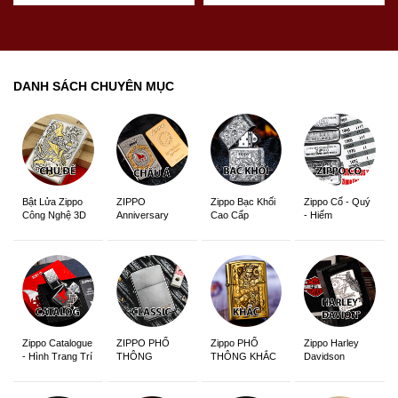
DANH SÁCH CHUYÊN MỤC
ZIPPO
Zippo Bạc Khối
Zippo Cổ - Quý
Bật Lửa Zippo
Anniversary
Cao Cấp
- Hiếm
Công Nghệ 3D
Edition
Sắc Nét
Zippo Catalogue
ZIPPO PHỔ
Zippo PHỔ
Zippo Harley
- Hình Trang Trí
THÔNG
THÔNG KHẮC
Davidson