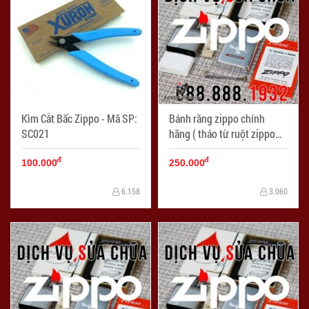
Kìm Cắt Bấc Zippo - Mã SP:
Bánh răng zippo chính
SC021
hãng ( tháo từ ruột zippo
chính hãng ) - Mã SP:
đ
đ
LKZ001
100.000
250.000
6.158
3.060