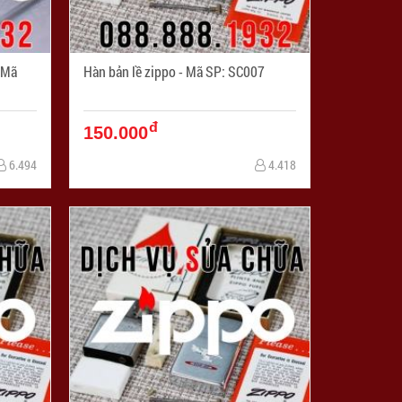
Hàn bản lề zippo - Mã SP: SC007
đ
150.000
6.494
4.418