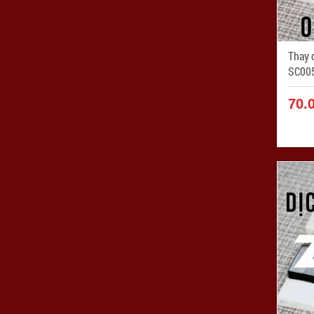
Thay ch
SC00
70.