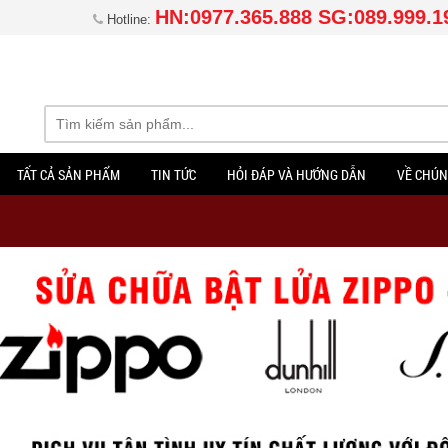
HN:0977.365.888 SG:089.999.1
Hotline:
TẤT CẢ SẢN PHẨM
TIN TỨC
HỎI ĐÁP VÀ HƯỚNG DẪN
VỀ CHÚN