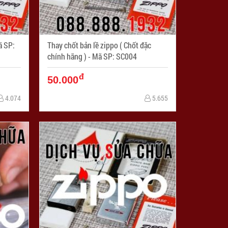
Thay chốt bản lề zippo ( Chốt đặc
chính hãng ) - Mã SP: SC004
đ
50.000
4.074
5.655