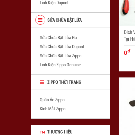
Linh Kiện Dupont
SỬA CHỮA BẬT LỬA
Dịch 
Sửa Chưa Bật Lửa Ga
Tại H
- Mã 
Sửa Chưa Bật Lửa Dupont
đ
0
Sửa Chữa Bật Lửa Zippo
Linh Kiện Zippo Genuine
ZIPPO THỜI TRANG
Quần Áo Zippo
Kính Mắt Zippo
THƯƠNG HIỆU