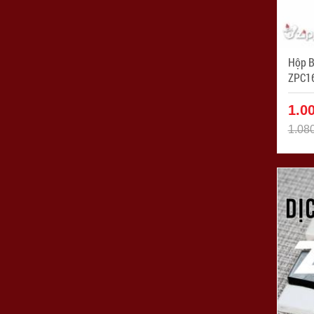
Hộp Bấc
ZPC1
1.0
1.08