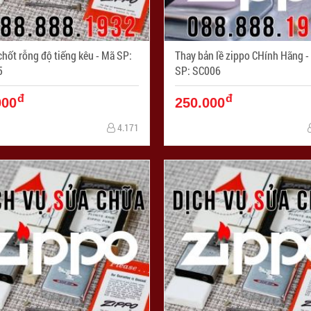
ốt rỗng độ tiếng kêu - Mã SP:
Thay bản lề zippo CHính Hãng - Mã
5
SP: SC006
đ
đ
000
250.000
4.171