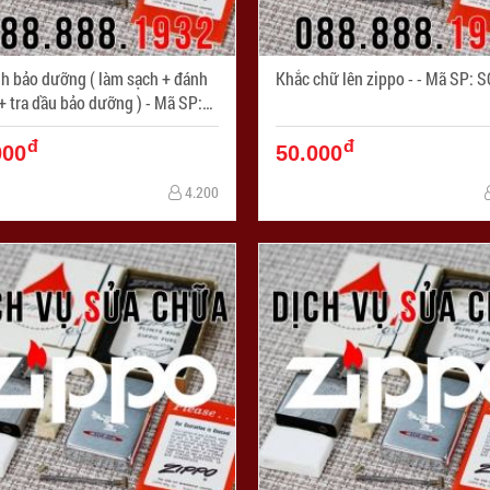
nh bảo dưỡng ( làm sạch + đánh
Khắc chữ lên zippo - - M
tra dầu bảo dưỡng ) - Mã SP:
8
đ
đ
000
50.000
4.200