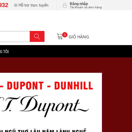
932
Đăng nhập
Hỗ trợ trực tuyến
Tài khoản và đơn hàng
0
GIỎ HÀNG
G TÔI