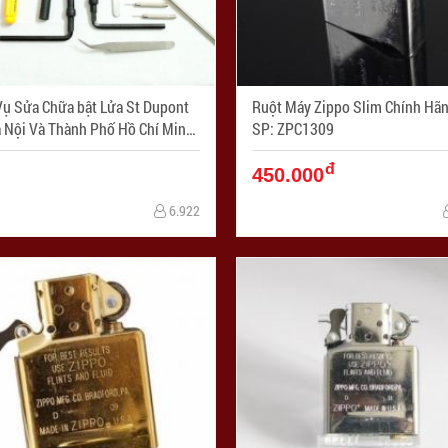
Vụ Sửa Chữa bật Lửa St Dupont
Ruột Máy Zippo Slim Chính Hãng - 
à Nội Và Thành Phố Hồ Chí Minh
SP: ZPC1309
SP: ZPC04044
đ
450.000
6.922