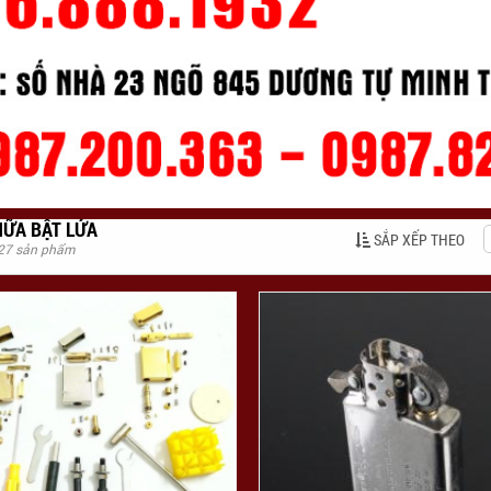
ỮA BẬT LỬA
SẮP XẾP THEO
 27 sản phẩm