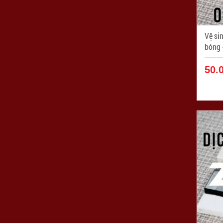
Vệ si
bóng + 
SC00
50.