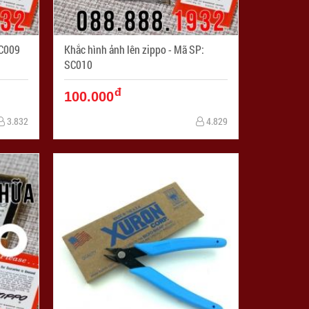
ã SP: SC009
Khắc hình ảnh lên zippo - Mã SP:
SC010
đ
100.000
3.832
4.829