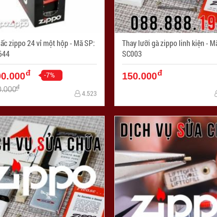
 zippo 24 vỉ một hộp - Mã SP:
Thay lưỡi gà zippo linh kiện - Mã SP:
644
SC003
đ
đ
-7%
00.000
150.000
đ
0.000
4.523