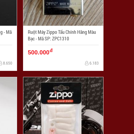
Mã
Ruột Máy Zippo Tẩu Chính Hãng Màu
Bạc - Mã SP: ZPC1310
đ
500.000
8.650
6.183