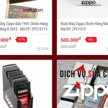
Máy Zippo Bản 1941 Chính Hãng
Ruột Máy Zippo Chính Hãng Màu
Màu Đồng B 2015 - Mã SP: ZPC1311V
Mã SP: ZPC1312
đ
đ
-17%
-0%
.000
500.000
đ
đ
000
500.000
7.679