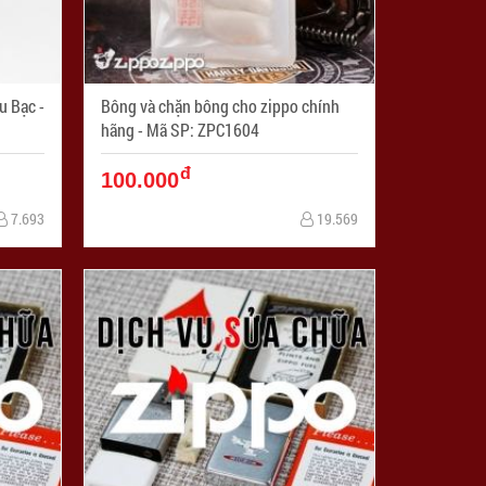
 Bạc -
Bông và chặn bông cho zippo chính
hãng - Mã SP: ZPC1604
đ
100.000
7.693
19.569