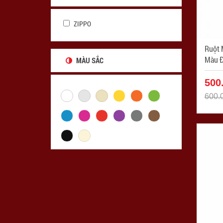
ZIPPO
Ruột 
MÀU SẮC
500
600.