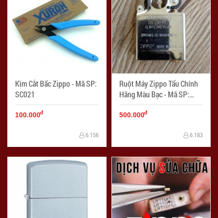
Kìm Cắt Bấc Zippo - Mã SP:
Ruột Máy Zippo Tẩu Chính
SC021
Hãng Màu Bạc - Mã SP:
ZPC1310
đ
đ
100.000
500.000
6.156
6.183