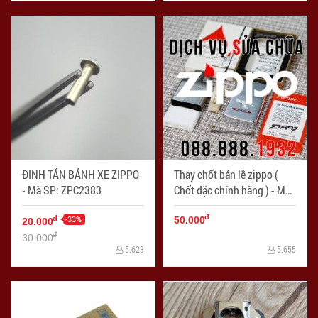
ĐINH TÁN BÁNH XE ZIPPO
Thay chốt bản lề zippo (
- Mã SP: ZPC2383
Chốt đặc chính hãng ) - Mã
SP: SC004
đ
-33%
đ
50.000
20.000
đ
30.000
5.623
5.655