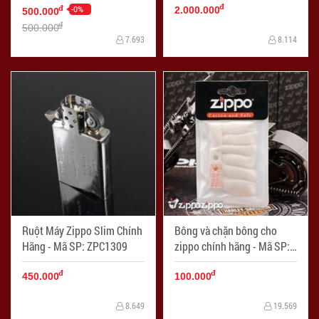
đ
-0%
đ
2.000.000
500.000
đ
500.000
7.693
8.114
Ruột Máy Zippo Slim Chính
Bông và chặn bông cho
Hãng - Mã SP: ZPC1309
zippo chính hãng - Mã SP:
ZPC1604
đ
đ
450.000
100.000
8.649
19.569