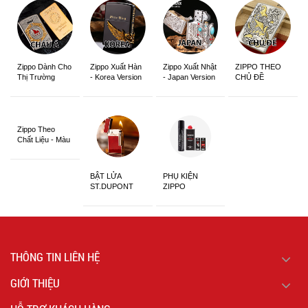
Zippo Dành Cho
Zippo Xuất Hàn
Zippo Xuất Nhật
ZIPPO THEO
Thị Trường
- Korea Version
- Japan Version
CHỦ ĐỀ
Châu Á Khắc
Siêu Đẹp
Zippo Theo
Chất Liệu - Màu
Sắc
BẬT LỬA
PHỤ KIỆN
ST.DUPONT
ZIPPO
CHÍNH HÃNG
THÔNG TIN LIÊN HỆ
GIỚI THIỆU