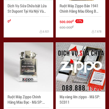
Dịch Vụ Sửa Chữa bật Lửa
Ruột Máy Zippo Bản 1941
St Dupont Tại Hà Nội Và
Chính Hãng Màu Đồng B
Thành Phố Hồ Chí Minh -
2015 - Mã SP: ZPC1311V
đ
Mã SP: ZPC04044
-17%
đ
0
500.000
đ
600.000
6.921
7.678
Ruột Máy Zippo Chính
Mạ vàng lên zippo - Mã SP:
Hãng Màu Bạc - Mã SP:
SC011
ZPC1312