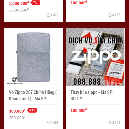
đ
-7%
đ
100.000
1.000.000
đ
1.080.000
4.523
4.827
Vỏ Zippo 207 Chính Hãng (
Thay búa zippo - Mã SP:
Không ruột ) - Mã SP:
SC012
LKZ007
đ
-14%
đ
100.000
300.000
đ
350.000
4.838
5.154