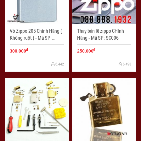
Vỏ Zippo 205 Chính Hãng (
Thay bản lề zippo CHính
Không ruột ) - Mã SP:
Hãng - Mã SP: SC006
LKZ005
đ
đ
300.000
250.000
6.442
6.493