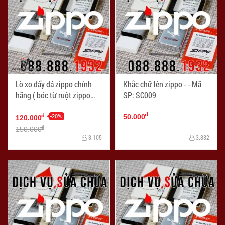
Lò xo đẩy đá zippo chính
Khắc chữ lên zippo - - Mã
hãng ( bóc từ ruột zippo
SP: SC009
chính hãng ) - Mã SP:
đ
LKZ004
-20%
đ
50.000
120.000
đ
150.000
3.105
3.832