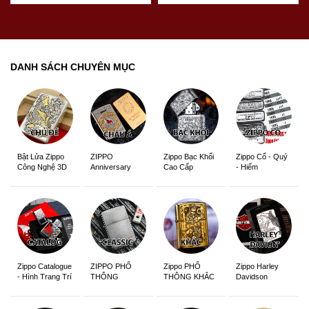
DANH SÁCH CHUYÊN MỤC
ZIPPO
Zippo Bạc Khối
Zippo Cổ - Quý
Bật Lửa Zippo
Anniversary
Cao Cấp
- Hiếm
Công Nghệ 3D
Edition
Sắc Nét
Zippo Catalogue
ZIPPO PHỔ
Zippo PHỔ
Zippo Harley
- Hình Trang Trí
THÔNG
THÔNG KHẮC
Davidson