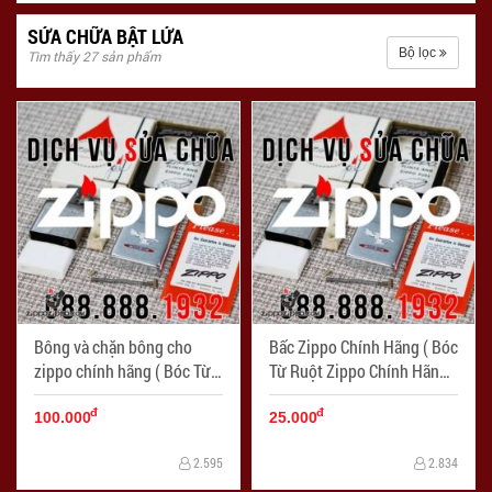
SỬA CHỮA BẬT LỬA
Bộ lọc
Tìm thấy 27 sản phẩm
Bông và chặn bông cho
Bấc Zippo Chính Hãng ( Bóc
zippo chính hãng ( Bóc Từ
Từ Ruột Zippo Chính Hãng )
ruột zippo chính hãng ) -
- Mã SP: LKZ006
đ
đ
Mã SP: LKZ003
100.000
25.000
2.595
2.834