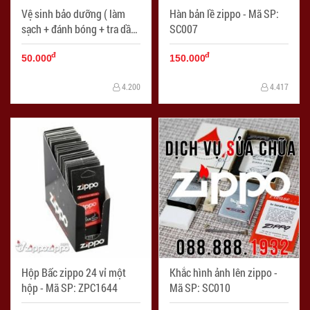
Vệ sinh bảo dưỡng ( làm
Hàn bản lề zippo - Mã SP:
sạch + đánh bóng + tra dầu
SC007
bảo dưỡng ) - Mã SP:
đ
đ
SC008
50.000
150.000
4.200
4.417
Hộp Bấc zippo 24 vỉ một
Khắc hình ảnh lên zippo -
hộp - Mã SP: ZPC1644
Mã SP: SC010