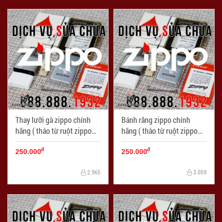
Thay lưỡi gà zippo chính
Bánh răng zippo chính
hãng ( tháo từ ruột zippo
hãng ( tháo từ ruột zippo
chính hãng ) - Mã SP:
chính hãng ) - Mã SP:
đ
đ
LKZ002
LKZ001
250.000
250.000
2.965
3.059