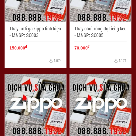
Thay lưỡi gà zippo linh kiện
Thay chốt rỗng độ tiếng kêu
- Mã SP: SC003
- Mã SP: SC005
đ
đ
150.000
70.000
4.074
4.171