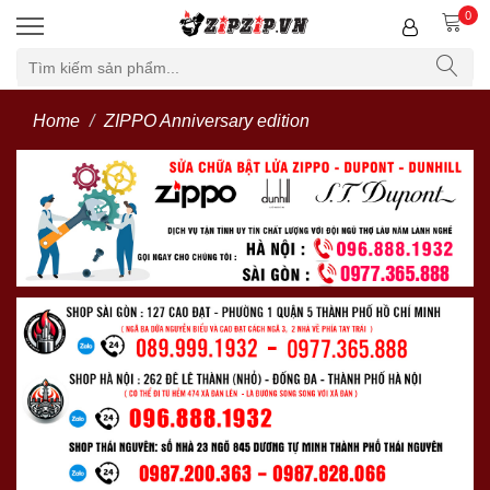
0
Home
ZIPPO Anniversary edition