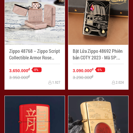
Zippo 48768 – Zippo Script
Bật Lửa Zippo 48692 Phiên
Collectible Armor Rose
bản COTY 2023 - Mã SP:
Gold - Mã SP: ZPC4175
ZPC4189
-8%
-6%
đ
đ
3.650.000
3.090.000
đ
đ
3.950.000
3.290.000
1.927
2.024