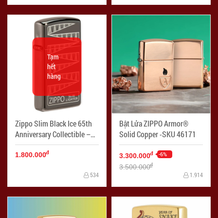
Tạm
hết
hàng
Zippo Slim Black Ice 65th
Bật Lửa ZIPPO Armor®
Anniversary Collectible –
Solid Copper -SKU 46171
49709
đ
-6%
đ
1.800.000
3.300.000
đ
3.500.000
534
1.914