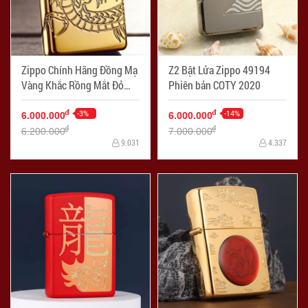
Zippo Chính Hãng Đồng Mạ
Z2 Bật Lửa Zippo 49194
Vàng Khắc Rồng Mắt Đỏ
Phiên bản COTY 2020
Tinh Xảo Vỏ Dày Armor
-3%
-14%
đ
đ
6.000.000
6.000.000
đ
đ
6.200.000
7.000.000
9.031
4.337