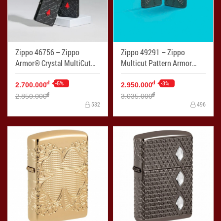
Zippo 46756 – Zippo
Zippo 49291 – Zippo
Armor® Crystal MultiCut
Multicut Pattern Armor
Black Matte
Black Ice
-5%
-3%
đ
đ
2.700.000
2.950.000
đ
đ
2.850.000
3.035.000
532
496