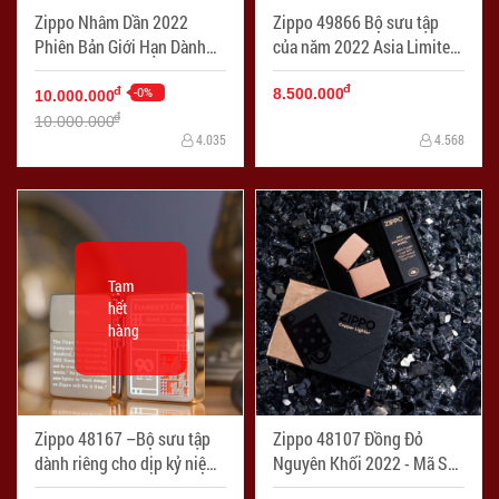
Zippo Nhâm Dần 2022
Zippo 49866 Bộ sưu tập
Phiên Bản Giới Hạn Dành
của năm 2022 Asia Limited
Riêng Châu Á Hổ Rình Mồi -
- Mã SP: ZPC4012
đ
Mã SP: ZPC4009
-0%
đ
8.500.000
10.000.000
đ
10.000.000
4.035
4.568
Tạm
hết
hàng
Zippo 48167 –Bộ sưu tập
Zippo 48107 Đồng Đỏ
dành riêng cho dịp kỷ niệm
Nguyên Khối 2022 - Mã SP:
Ngày sinh của Người Sáng
ZPC4029