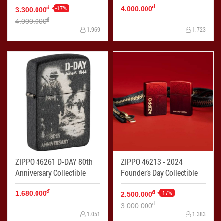
đ
-17%
đ
4.000.000
3.300.000
đ
4.000.000
1.969
1.723
ZIPPO 46261 D-DAY 80th
ZIPPO 46213 - 2024
Anniversary Collectible
Founder’s Day Collectible
đ
-17%
đ
1.680.000
2.500.000
đ
3.000.000
1.051
1.383