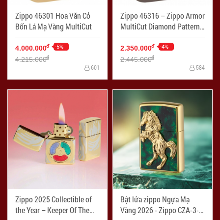
Zippo 46301 Hoa Văn Cỏ
Zippo 46316 – Zippo Armor
Bốn Lá Mạ Vàng MultiCut
MultiCut Diamond Pattern
with Crystals Black Ice
-5%
-4%
đ
đ
4.000.000
2.350.000
đ
đ
4.215.000
2.445.000
601
584
Zippo 2025 Collectible of
Bật lửa zippo Ngựa Mạ
the Year – Keeper Of The
Vàng 2026 - Zippo CZA-3-