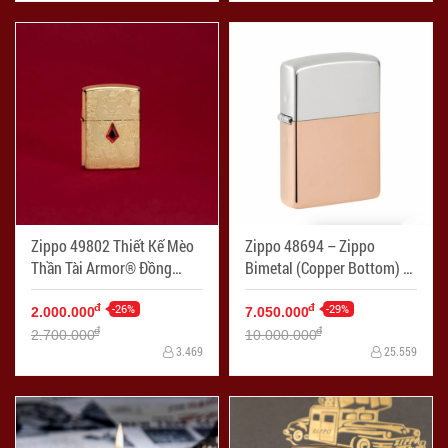
Zippo 49802 Thiết Kế Mèo
Zippo 48694 – Zippo
Thần Tài Armor® Đồng
Bimetal (Copper Bottom) -
Nguyên Khối - Mã SP:
Mã SP: ZPC4136
ZPC4050
-26%
-29%
đ
đ
2.000.000
7.050.000
đ
đ
2.700.000
10.000.000
3.469
25.559