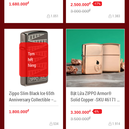
đ
-17%
đ
1.680.000
2.500.000
đ
3.000.000
1.051
1.383
Tạm
hết
hàng
Zippo Slim Black Ice 65th
Bật Lửa ZIPPO Armor®
Anniversary Collectible –
Solid Copper -SKU 46171 -
49709 - Mã SP: ZPC4255
Mã SP: ZPC4257
đ
-6%
đ
1.800.000
3.300.000
đ
3.500.000
534
1.914