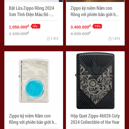
Bật Lửa Zippo Rồng 2024
Zippo kỷ niệm Năm con
Sơn Tĩnh Điện Màu Đỏ -
Rồng với phiên bản giới hạn
Logo Zippo SKU 48769
2024 (Gold Plate)
-5%
-19%
đ
đ
1.050.000
3.400.000
đ
đ
1.100.000
4.200.000
1.412
1.815
Zippo kỷ niệm Năm con
Hộp Quẹt Zippo 46026 Coty
Rồng với phiên bản giới hạn
2024 Collectible of the Year
2024 (Nickel)