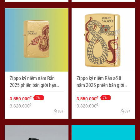
Zippo kỷ niệm năm Rắn
Zippo kỷ niệm Rắn số 8
2025 phiên bản giới hạn
năm 2025 phiên bản giới
1000 chiếc thị trường Châu
hạn 1000 chiếc thị trường
Á - Mã SP: ZPC4272
-7%
Châu Á - Mã SP: ZPC4273
-7%
đ
đ
3.550.000
3.550.000
đ
đ
3.820.000
3.820.000
887
897