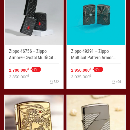
Zippo 46756 – Zippo
Zippo 49291 – Zippo
Armor® Crystal MultiCut
Multicut Pattern Armor
Black Matte - Mã SP:
Black Ice - Mã SP: ZPC4277
ZPC4276
-5%
-3%
đ
đ
2.700.000
2.950.000
đ
đ
2.850.000
3.035.000
532
496