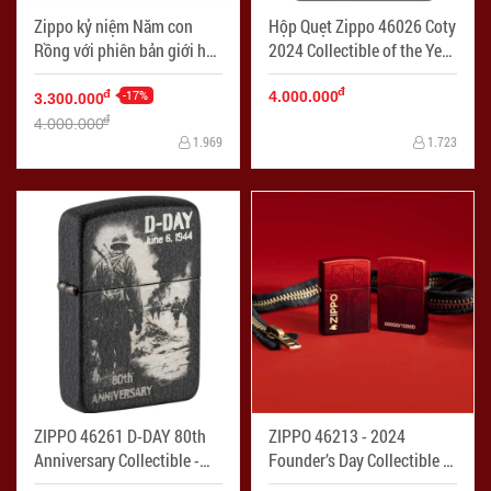
Zippo kỷ niệm Năm con
Hộp Quẹt Zippo 46026 Coty
Rồng với phiên bản giới hạn
2024 Collectible of the Year
2024 (Nickel) - Mã SP:
- Mã SP: ZPC4223
đ
ZPC4206
-17%
đ
4.000.000
3.300.000
đ
4.000.000
1.969
1.723
ZIPPO 46261 D-DAY 80th
ZIPPO 46213 - 2024
Anniversary Collectible -
Founder’s Day Collectible -
Mã SP: ZPC4238
Mã SP: ZPC4239