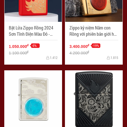
Bật Lửa Zippo Rồng 2024
Zippo kỷ niệm Năm con
Sơn Tĩnh Điện Màu Đỏ -
Rồng với phiên bản giới hạn
Logo Zippo SKU 48769 -
2024 (Gold Plate) - Mã SP:
Mã SP: ZPC4199
-5%
ZPC4205
-19%
đ
đ
1.050.000
3.400.000
đ
đ
1.100.000
4.200.000
1.412
1.815