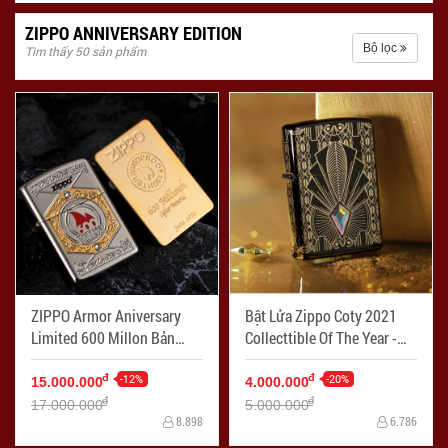
ZIPPO ANNIVERSARY EDITION
Bộ lọc
Tìm thấy 50 sản phẩm
ZIPPO Armor Aniversary
Bật Lửa Zippo Coty 2021
Limited 600 Millon Bản
Collecttible Of The Year -
Châu Á - Mã SP: ZPC3271
Mã SP: ZPC3290
-12%
-20%
đ
đ
15.000.000
4.000.000
đ
đ
17.000.000
5.000.000
8.898
6.786