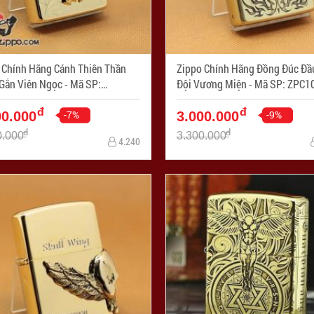
 Chính Hãng Cánh Thiên Thần
Zippo Chính Hãng Đồng Đúc Đầ
n Viên Ngọc - Mã SP:
Đội Vương Miện - Mã SP: Z
029
đ
đ
-7%
-9%
00.000
3.000.000
đ
đ
0.000
3.300.000
4.240