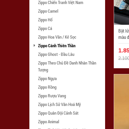
Zippo Chiến Tranh Việt Nam
Zippo Camel
Zippo Hổ
Zippo Cá
Bật l
Zippo Hoa Văn / Kẻ Sọc
Zippo Cánh Thiên Thần
1.8
Zippo Ghost - Đầu Lâu
2.10
Zippo Theo Chủ Đề Danh Nhân Thần
Tượng
Zippo Ngựa
Zippo Rồng
Zippo Rượu Vang
Zippo Lịch Sử Văn Hoá Mỹ
Zippo Quân Đội Cảnh Sát
Zippo Animal