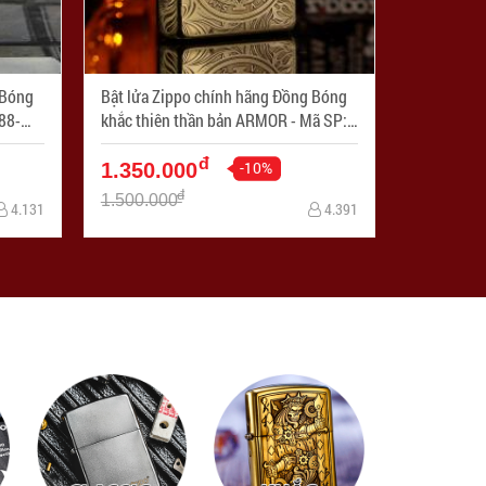
 Bóng
Bật lửa Zippo chính hãng Đồng Bóng
khắc thiên thần bản ARMOR - Mã SP:
ZPC1788-169
đ
-10%
1.350.000
đ
1.500.000
4.131
4.391