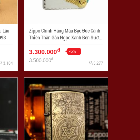
u Lâu
Zippo Chính Hãng Màu Bạc Đúc Cánh
PC1093
Thiên Thần Gắn Ngọc Xanh Bên Sườn
- Mã SP: ZPC1102
đ
-6%
3.300.000
đ
3.500.000
3.104
3.277