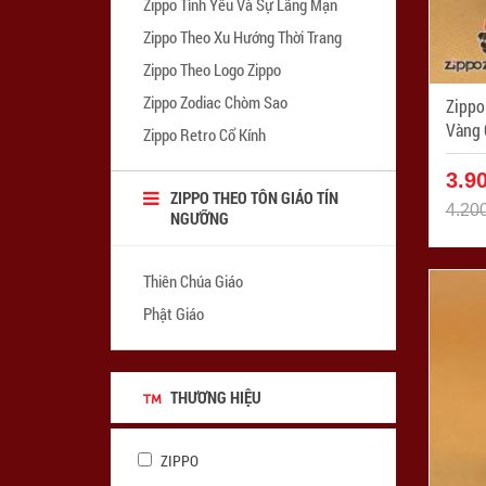
Zippo Tình Yêu Và Sự Lãng Mạn
Zippo Theo Xu Hướng Thời Trang
Zippo Theo Logo Zippo
Zippo Zodiac Chòm Sao
Zippo
Vàng Gắ
Zippo Retro Cổ Kính
ZPC1
3.9
ZIPPO THEO TÔN GIÁO TÍN
4.20
NGƯỠNG
Thiên Chúa Giáo
Phật Giáo
THƯƠNG HIỆU
ZIPPO