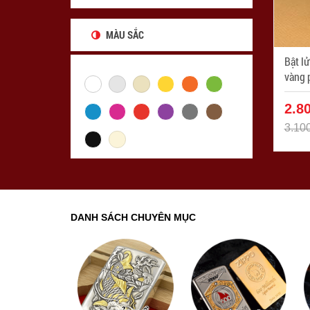
MÀU SẮC
Bật lửa z
vàng phiên bản Limited - Mã SP:
ZPC1
2.8
3.10
DANH SÁCH CHUYÊN MỤC