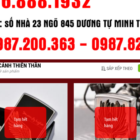
CÁNH THIÊN THẦN
SẮP XẾP THEO
 9 sản phẩm
Tạm hết
Tạm hết
hàng
hàng