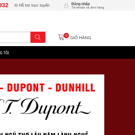
932
Đăng nhập
Hỗ trợ trực tuyến
Tài khoản và đơn hàng
0
GIỎ HÀNG
G TÔI