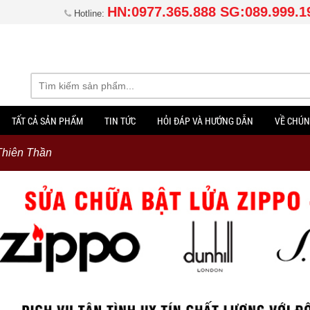
HN:0977.365.888 SG:089.999.1
Hotline:
TẤT CẢ SẢN PHẨM
TIN TỨC
HỎI ĐÁP VÀ HƯỚNG DẪN
VỀ CHÚN
Thiên Thần