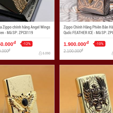
ửa Zippo chính hãng Angel Wings
Zippo Chính Hãng Phiên Bản H
màu đen - Mã SP: ZPC0119
Quốc FEATHER ICE - Mã 
đ
đ
-12%
-10%
50.000
1.900.000
đ
đ
0.000
2.100.000
6.090