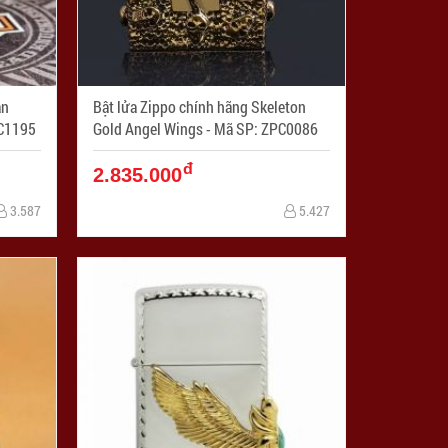
àn
Bật lửa Zippo chính hãng Skeleton
SP: ZPC1195
Gold Angel Wings - Mã SP: ZPC0086
đ
2.835.000
3.587
5.427