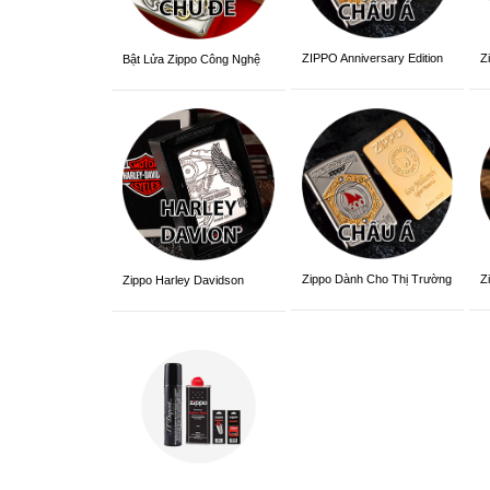
ZIPPO Anniversary Edition
Z
Bật Lửa Zippo Công Nghệ
3D Sắc Nét
Zippo Dành Cho Thị Trường
Z
Zippo Harley Davidson
Châu Á Khắc Siêu Đẹp
V