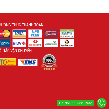
HƯƠNG THỨC THANH TOÁN
ỐI TÁC VẬN CHUYỂN
Hà Nội
096.888.1932