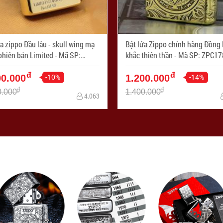
ippo Đầu lâu - skull wing mạ
Bật lửa Zippo chính hãng Đồng
khắc thiên thần - Mã SP: ZPC1788-
120
254
đ
đ
-10%
-14%
00.000
1.200.000
đ
đ
0.000
1.400.000
4.063