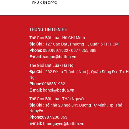
PHỤ KIỆN ZIPPO
THÔNG TIN LIÊN HỆ
Thế Giới Bật Lửa - Hồ CHí Minh
Địa Chỉ
:
127 Cao Đạt , Phường 1 , Quận 5 TP. HCM
Phone:
089.999.1932 - 0977.365.888
E-mail:
saigon@batlua.vn
Thế Giới Bật Lửa - Hà Nội
Địa Chỉ
:
262 Đê La Thành ( Nhỏ ) , Quận Đống Đa , Tp. 
Nội
Phone:
0968881932
E-mail:
hanoi@batlua.vn
Thế Giới Bật Lửa - THái Nguyên
Địa Chỉ
:
số nhà 23 ngõ 845 Dương Tự Minh , Tp. Thái
Nguyên
Phone:
0987.200.363
E-mail:
thainguyen@batlua.vn