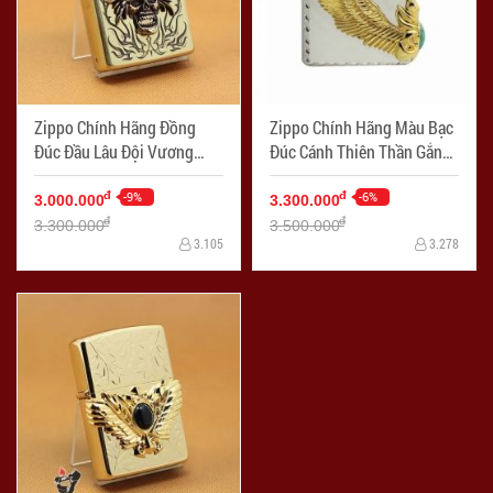
Zippo Chính Hãng Đồng
Zippo Chính Hãng Màu Bạc
Đúc Đầu Lâu Đội Vương
Đúc Cánh Thiên Thần Gắn
Miện - Mã SP: ZPC1093
Ngọc Xanh Bên Sườn - Mã
-9%
SP: ZPC1102
-6%
đ
đ
3.000.000
3.300.000
đ
đ
3.300.000
3.500.000
3.105
3.278