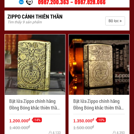
ZIPPO CÁNH THIÊN THẦN
Bộ lọc
Tìm thấy 9 sản phẩm
Bật lửa Zippo chính hãng
Bật lửa Zippo chính hãng
Đồng Bóng khắc thiên thần
Đồng Bóng khắc thiên thần
- Mã SP: ZPC1788-254
bản ARMOR - Mã SP:
-14%
ZPC1788-169
-10%
đ
đ
1.200.000
1.350.000
đ
đ
1.400.000
1.500.000
4.133
4.393