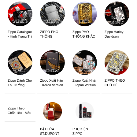
Zippo Catalogue
ZIPPO PHỔ
Zippo PHỔ
Zippo Harley
- Hình Trang Trí
THÔNG
THÔNG KHẮC
Davidson
Zippo Dành Cho
Zippo Xuất Hàn
Zippo Xuất Nhật
ZIPPO THEO
Thị Trường
- Korea Version
- Japan Version
CHỦ ĐỀ
Châu Á Khắc
Siêu Đẹp
Zippo Theo
Chất Liệu - Màu
Sắc
BẬT LỬA
PHỤ KIỆN
ST.DUPONT
ZIPPO