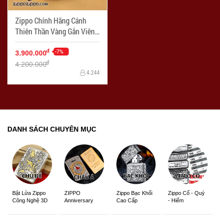
Zippo Chính Hãng Cánh
Thiên Thần Vàng Gắn Viên
Ngọc - Mã SP: ZPC1029
-7%
đ
3.900.000
đ
4.200.000
4.244
DANH SÁCH CHUYÊN MỤC
ZIPPO
Zippo Bạc Khối
Zippo Cổ - Quý
Bật Lửa Zippo
Anniversary
Cao Cấp
- Hiếm
Công Nghệ 3D
Edition
Sắc Nét