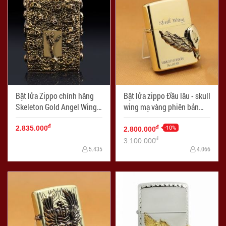
Bật lửa Zippo chính hãng
Bật lửa zippo Đầu lâu - skull
Skeleton Gold Angel Wings
wing mạ vàng phiên bản
- Mã SP: ZPC0086
Limited - Mã SP: ZPC1120
đ
-10%
đ
2.835.000
2.800.000
đ
3.100.000
5.435
4.066