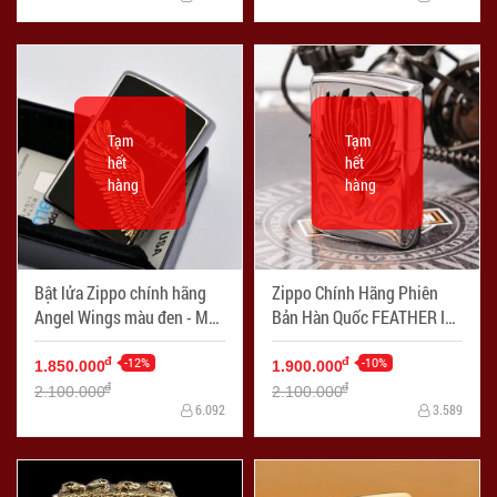
Tạm
Tạm
hết
hết
hàng
hàng
Bật lửa Zippo chính hãng
Zippo Chính Hãng Phiên
Angel Wings màu đen - Mã
Bản Hàn Quốc FEATHER ICE
SP: ZPC0119
- Mã SP: ZPC1195
-12%
-10%
đ
đ
1.850.000
1.900.000
đ
đ
2.100.000
2.100.000
6.092
3.589