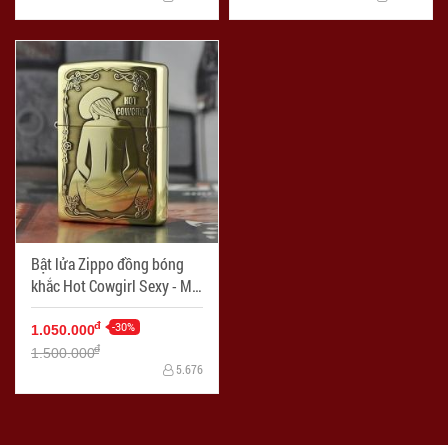
Bật lửa Zippo đồng bóng
khắc Hot Cowgirl Sexy - Mã
SP: ZPC1787
-30%
đ
1.050.000
đ
1.500.000
5.676