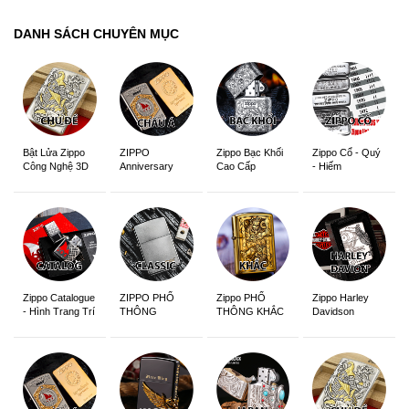
DANH SÁCH CHUYÊN MỤC
ZIPPO
Zippo Bạc Khối
Zippo Cổ - Quý
Bật Lửa Zippo
Anniversary
Cao Cấp
- Hiếm
Công Nghệ 3D
Edition
Sắc Nét
Zippo Catalogue
ZIPPO PHỔ
Zippo PHỔ
Zippo Harley
- Hình Trang Trí
THÔNG
THÔNG KHẮC
Davidson