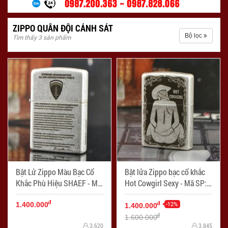
ZIPPO QUÂN ĐỘI CẢNH SÁT
Bộ lọc
Tìm thấy 3 sản phẩm
Bật Lử Zippo Màu Bạc Cổ
Bật lửa Zippo bạc cổ khắc
Khắc Phù Hiệu SHAEF - Mã
Hot Cowgirl Sexy - Mã SP:
SP: ZPC1777
ZPC0852
đ
-12%
đ
1.400.000
1.400.000
đ
1.600.000
3.620
3.845