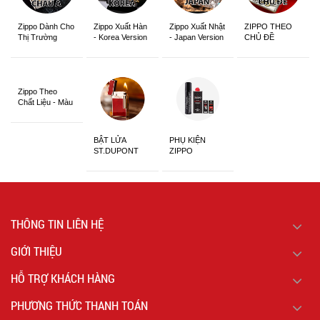
Zippo Dành Cho
Zippo Xuất Hàn
Zippo Xuất Nhật
ZIPPO THEO
Thị Trường
- Korea Version
- Japan Version
CHỦ ĐỀ
Châu Á Khắc
Siêu Đẹp
Zippo Theo
Chất Liệu - Màu
Sắc
BẬT LỬA
PHỤ KIỆN
ST.DUPONT
ZIPPO
CHÍNH HÃNG
THÔNG TIN LIÊN HỆ
GIỚI THIỆU
HỖ TRỢ KHÁCH HÀNG
PHƯƠNG THỨC THANH TOÁN