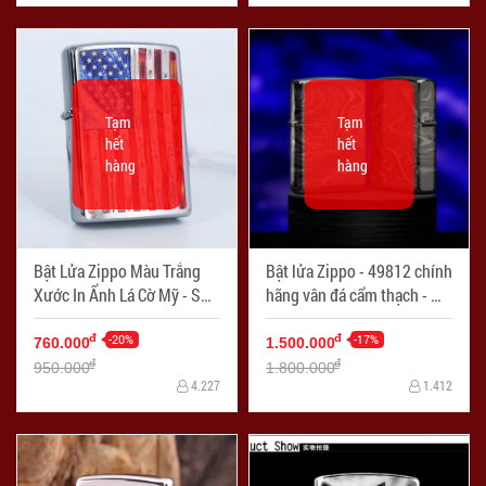
Tạm
Tạm
hết
hết
hàng
hàng
Bật Lửa Zippo Màu Trắng
Bật lửa Zippo - 49812 chính
Xước In Ẩnh Lá Cờ Mỹ - SKU
hãng vân đá cẩm thạch - Mã
49145 – Zipppo Rietveld
SP: ZPC4015
American Flag Brushed
-20%
-17%
đ
đ
760.000
1.500.000
Chrome - Mã SP: ZPC2898
đ
đ
950.000
1.800.000
4.227
1.412