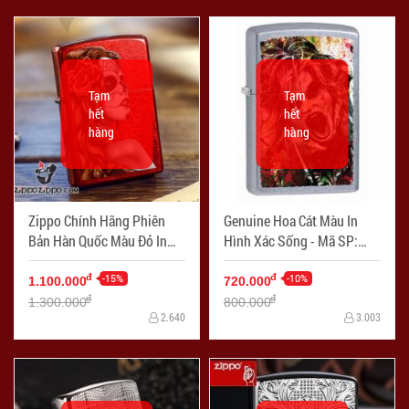
Tạm
Tạm
hết
hết
hàng
hàng
Zippo Chính Hãng Phiên
Genuine Hoa Cát Màu In
Bản Hàn Quốc Màu Đỏ In
Hình Xác Sống - Mã SP:
Hình Cô Gái Ma - Mã SP:
ZPC1150
ZPC1055
-15%
-10%
đ
đ
1.100.000
720.000
đ
đ
1.300.000
800.000
2.640
3.003