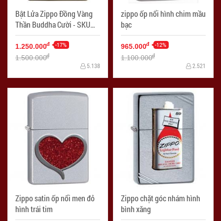
Bật Lửa Zippo Đồng Vàng
zippo ốp nổi hình chim mầu
Thần Buddha Cười - SKU
bạc
29626
-17%
-12%
đ
đ
1.250.000
965.000
đ
đ
1.500.000
1.100.000
5.138
2.521
Zippo satin ốp nổi men đỏ
Zippo chặt góc nhám hình
hình trái tim
bình xăng