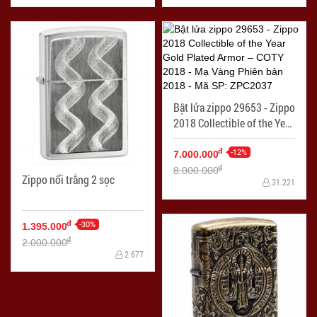
Bật lửa zippo 29653 - Zippo
2018 Collectible of the Year
Gold Plated Armor – COTY
2018 - Mạ Vàng Phiên bản
-12%
đ
7.000.000
2018
đ
8.000.000
Zippo nổi trắng 2 sọc
31.221
-30%
đ
1.395.000
đ
2.000.000
2.677