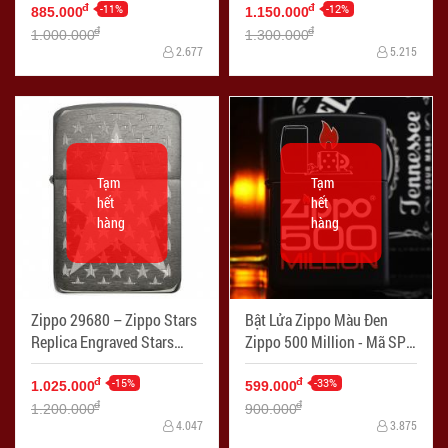
-11%
-12%
đ
đ
885.000
1.150.000
đ
đ
1.000.000
1.300.000
2.677
5.215
Tạm
Tạm
hết
hết
hàng
hàng
Zippo 29680 – Zippo Stars
Bật Lửa Zippo Màu Đen
Replica Engraved Stars
Zippo 500 Million - Mã SP:
Black Ice - Mã SP: ZPC2209
ZPC2255
-15%
-33%
đ
đ
1.025.000
599.000
đ
đ
1.200.000
900.000
4.047
3.875