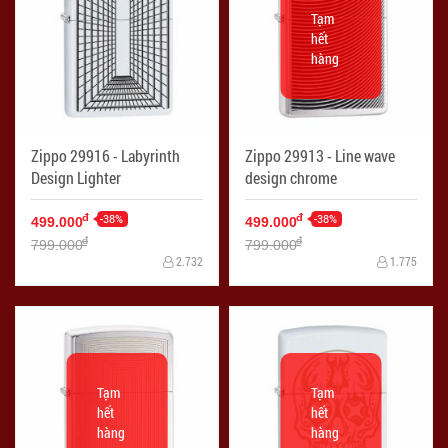
Tạm
hết
hàng
Zippo 29916 - Labyrinth
Zippo 29913 - Line wave
Design Lighter
design chrome
-38%
-38%
đ
đ
499.000
499.000
đ
đ
799.000
799.000
2.732
1.775
Tạm
Tạm
hết
hết
hàng
hàng