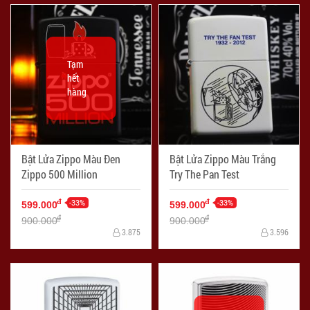
Tạm
hết
hàng
Bật Lửa Zippo Màu Đen
Bật Lửa Zippo Màu Trắng
Zippo 500 Million
Try The Pan Test
-33%
-33%
đ
đ
599.000
599.000
đ
đ
900.000
900.000
3.875
3.596