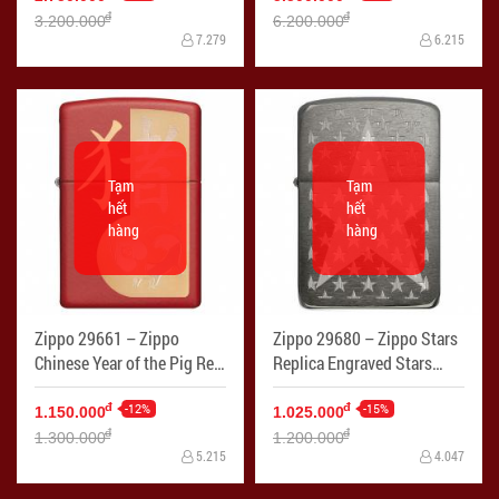
đ
đ
3.200.000
6.200.000
7.279
6.215
Tạm
Tạm
hết
hết
hàng
hàng
Zippo 29661 – Zippo
Zippo 29680 – Zippo Stars
Chinese Year of the Pig Red
Replica Engraved Stars
Matte
Black Ice
-12%
-15%
đ
đ
1.150.000
1.025.000
đ
đ
1.300.000
1.200.000
5.215
4.047