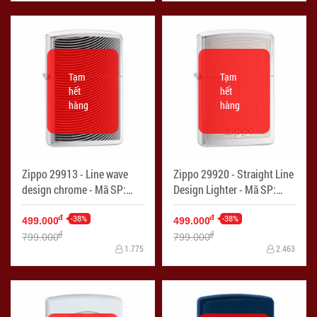
Tạm
Tạm
hết
hết
hàng
hàng
Zippo 29913 - Line wave
Zippo 29920 - Straight Line
design chrome - Mã SP:
Design Lighter - Mã SP:
ZPC2345
ZPC2351
-38%
-38%
đ
đ
499.000
499.000
đ
đ
799.000
799.000
1.775
2.463