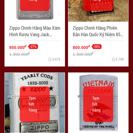
Zippo Chính Hãng Màu Xám
Zippo Chính Hãng Phiên
Hình Rượu Vang Jack
Bản Hàn Quốc Kỷ Niệm 85
Daniel - Mã SP: ZPC1330
Năm - Mã SP: ZPC1335
-27%
-38%
đ
đ
950.000
800.000
đ
đ
1.300.000
1.300.000
3.675
5.749
Tạm
Tạm
hết
hết
hàng
hàng