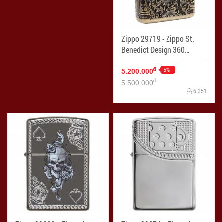
Zippo 29719 - Zippo St.
Benedict Design 360
Multicut Antique Brass
Armor
-5%
đ
5.200.000
đ
5.500.000
6.351