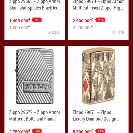
Zippo 29666 – Zippo Armor
Zippo 29674 – Zippo Armor
Skull and Spades Black Ice
Multicut Insert Zipper High
Polish Chrome
-7%
-19%
đ
đ
1.495.000
2.600.000
đ
đ
1.600.000
3.200.000
3.375
4.915
Zippo 29672 – Zippo Armor
Zippo 29671 – Zippo
Multicut Bolts and Flame
Luxury Diamond Design
High Polish Chrome
High Polish Gold Plate
-14%
-11%
đ
đ
2.750.000
5.500.000