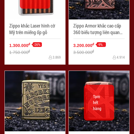
Zippo khắc Laser hình cờ
Zippo Armor khắc cao cấp
Mỹ trên miếng ốp gỗ
360 biểu tượng liên quan
đến hàng hải bao quanh cả
-26%
4 mặt
-9%
đ
đ
1.300.000
3.200.000
đ
đ
1.750.000
3.500.000
3.869
4.914
Tạm
hết
hàng