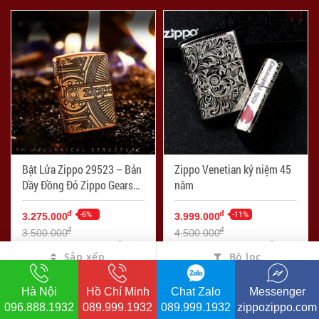
Bật Lửa Zippo 29523 – Bản
Zippo Venetian kỷ niệm 45
Dầy Đồng Đỏ Zippo Gears
năm
Armor® Antique Copper
-6%
-11%
đ
đ
3.275.000
3.999.000
đ
đ
3.500.000
4.500.000
6.398
5.435
Sắp xếp
Bộ lọc
Hà Nội
Hồ Chí Minh
Chat Zalo
Messenger
096.888.1932
089.999.1932
089.999.1932
zippozippo.com