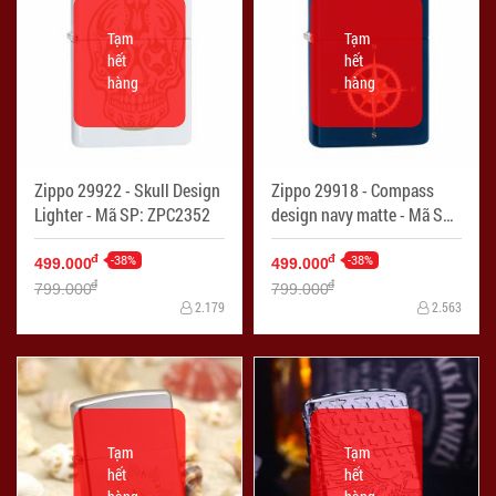
Tạm
Tạm
hết
hết
hàng
hàng
Zippo 29922 - Skull Design
Zippo 29918 - Compass
Lighter - Mã SP: ZPC2352
design navy matte - Mã SP:
ZPC2355
-38%
-38%
đ
đ
499.000
499.000
đ
đ
799.000
799.000
2.179
2.563
Tạm
Tạm
hết
hết