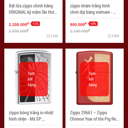
Bật lửa zippo chính hãng
zippo nhám trắng hình
ORIGINAL kỷ niệm lần thứ
chim đại bàng vietnam - Mã
70 Màu bạc cổ - Mã SP:
SP: ZPC2009
ZPC1742
-12%
-18%
đ
đ
2.200.000
900.000
đ
đ
2.500.000
1.100.000
3.630
3.009
Tạm
Tạm
hết
hết
hàng
hàng
zippo bóng trắng in nhiệt
Zippo 29661 – Zippo
hình nhện - Mã SP:
Chinese Year of the Pig Red
ZPC2015
Matte - Mã SP: ZPC2205