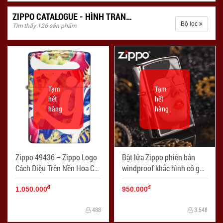
ZIPPO CATALOGUE - HÌNH TRANG TRÍ
Bộ lọc
Tìm thấy 126 sản phẩm
Tạm
Tạm
hết
hết
hàng
hàng
Zippo 49436 – Zippo Logo
Bật lửa Zippo phiên bản
Cách Điệu Trên Nền Hoa Cỏ
windproof khắc hình cô gái
- Mã SP: ZPC4244
- Mã SP: ZPC0524
đ
đ
1.050.000
950.000
488
3.548