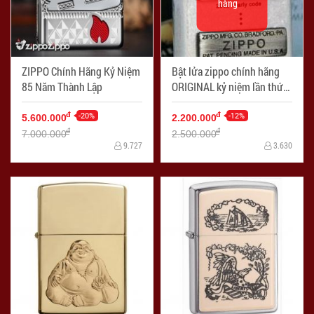
hàng
ZIPPO Chính Hãng Kỷ Niệm
Bật lửa zippo chính hãng
85 Năm Thành Lập
ORIGINAL kỷ niệm lần thứ
70 Màu bạc cổ
-20%
-12%
đ
đ
5.600.000
2.200.000
đ
đ
7.000.000
2.500.000
9.727
3.630