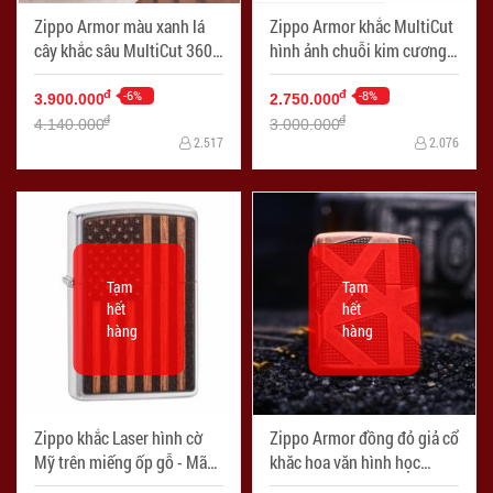
Zippo Armor màu xanh lá
Zippo Armor khắc MultiCut
cây khắc sâu MultiCut 360
hình ảnh chuỗi kim cương
hoa văn và Rồng chính giữa
xanh - Mã SP: ZPC2409
- Mã SP: ZPC2404
-6%
-8%
đ
đ
3.900.000
2.750.000
đ
đ
4.140.000
3.000.000
2.517
2.076
Tạm
Tạm
hết
hết
hàng
hàng
Zippo khắc Laser hình cờ
Zippo Armor đồng đỏ giả cổ
Mỹ trên miếng ốp gỗ - Mã
khăc hoa văn hình học
SP: ZPC2410
không gian bao quanh lên 4