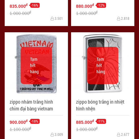
-16%
-12%
đ
đ
835.000
880.000
đ
đ
1.000.000
1.000.000
3.501
2.818
Tạm
Tạm
hết
hết
hàng
hàng
zippo nhám trắng hình
zippo bóng trắng in nhiệt
chim đại bàng vietnam
hình nhện
-18%
-11%
đ
đ
900.000
885.000
đ
đ
1.100.000
1.000.000
3.009
2.677