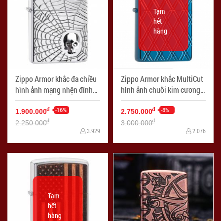
Tạm
hết
hàng
Zippo Armor khắc đa chiều
Zippo Armor khắc MultiCut
hình ảnh mạng nhện đính
hình ảnh chuỗi kim cương
kèm viên pha lê Swarovski
xanh
SKULL
-16%
-8%
đ
đ
1.900.000
2.750.000
đ
đ
2.250.000
3.000.000
3.929
2.076
Tạm
hết
hàng