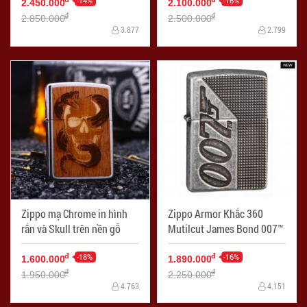
-14%
-16%
2.450.000
2.100.000
đ
đ
2.850.000
2.500.000
3.877
2.799
Zippo mạ Chrome in hình
Zippo Armor Khắc 360
rắn và Skull trên nền gỗ
Mutilcut James Bond 007™
-18%
-16%
đ
đ
1.600.000
1.890.000
đ
đ
1.950.000
2.250.000
4.763
4.151