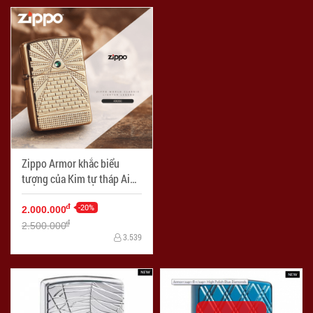
Zippo Armor khắc biểu
tượng của Kim tự tháp Ai
Cập gắn Viên pha lê
Swarovski
-20%
đ
2.000.000
đ
2.500.000
3.539