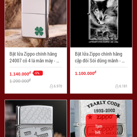
Bật lửa Zippo chính hãng
Bật lửa Zippo chính hãng
24007 cỏ 4 lá măn máy - Mã
cặp đôi Sói dũng mãnh - Mã
SP: ZPC0099
SP: ZPC0100
đ
-5%
đ
1.100.000
1.140.000
đ
1.200.000
6.970
6.181
Tạm
hết