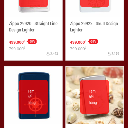
Zippo 29920 - Straight Line
Zippo 29922 - Skull Design
Design Lighter
Lighter
-38%
-38%
đ
đ
499.000
499.000
đ
đ
799.000
799.000
2.463
2.179
Tạm
Tạm
hết
hết
hàng
hàng