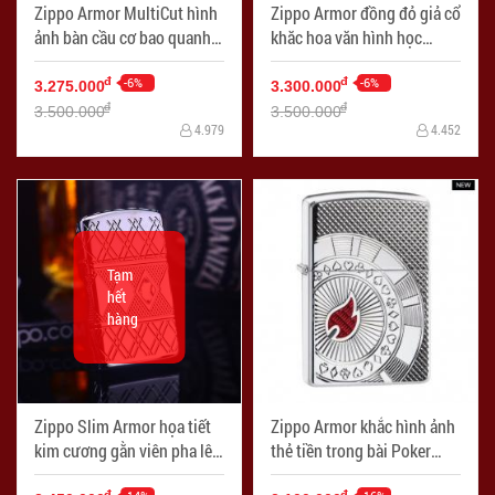
Zippo Armor MultiCut hình
Zippo Armor đồng đỏ giả cổ
ảnh bàn cầu cơ bao quanh
khăc hoa văn hình học
cả 4 mặt
không gian bao quanh lên 4
-6%
mặt
-6%
đ
đ
3.275.000
3.300.000
đ
đ
3.500.000
3.500.000
4.979
4.452
Tạm
hết
hàng
Zippo Slim Armor họa tiết
Zippo Armor khắc hình ảnh
kim cương gằn viên pha lê
thẻ tiền trong bài Poker
trắng
Ngọn lửa đỏ
đ
đ