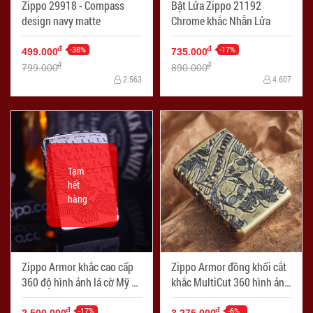
Zippo 29918 - Compass
Bật Lửa Zippo 21192
design navy matte
Chrome khắc Nhẫn Lửa
-38%
-17%
đ
đ
499.000
735.000
đ
đ
799.000
890.000
2.563
4.607
Tạm
hết
hàng
Zippo Armor khắc cao cấp
Zippo Armor đồng khối cắt
360 độ hình ảnh lá cờ Mỹ và
khắc MultiCut 360 hình ảnh
đại bàng
SKULL
-17%
-6%
đ
đ