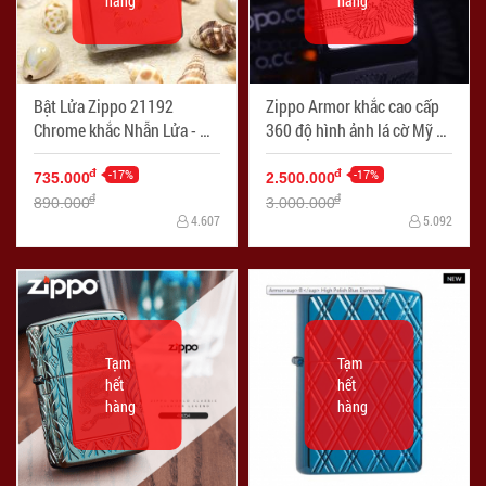
hàng
hàng
Bật Lửa Zippo 21192
Zippo Armor khắc cao cấp
Chrome khắc Nhẫn Lửa - Mã
360 độ hình ảnh lá cờ Mỹ và
SP: ZPC2377
đại bàng - Mã SP: ZPC2401
-17%
-17%
đ
đ
735.000
2.500.000
đ
đ
890.000
3.000.000
4.607
5.092
Tạm
Tạm
hết
hết
hàng
hàng