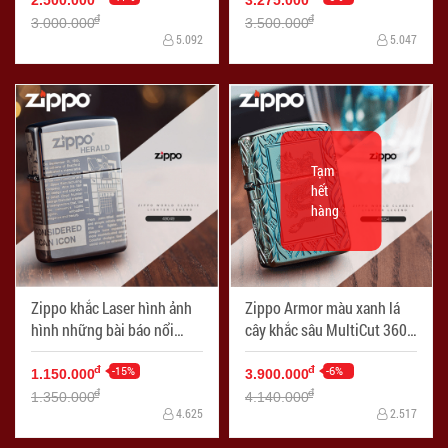
2.500.000
3.275.000
đ
đ
3.000.000
3.500.000
5.092
5.047
Tạm
hết
hàng
Zippo khắc Laser hình ảnh
Zippo Armor màu xanh lá
hình những bài báo nổi
cây khắc sâu MultiCut 360
tiếng viết về lịch sử Zippo
hoa văn và Rồng chính giữa
-15%
-6%
đ
đ
1.150.000
3.900.000
đ
đ
1.350.000
4.140.000
4.625
2.517