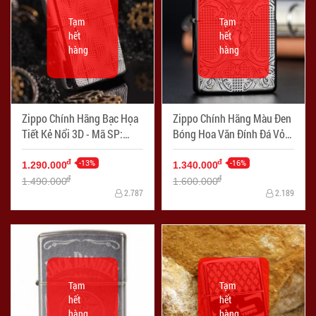
Tạm
Tạm
hết
hết
hàng
hàng
Zippo Chính Hãng Bạc Họa
Zippo Chính Hãng Màu Đen
Tiết Kẻ Nổi 3D - Mã SP:
Bóng Hoa Văn Đính Đá Vỏ
ZPC1287
Dày - Mã SP: ZPC1302
-13%
-16%
đ
đ
1.290.000
1.340.000
đ
đ
1.490.000
1.600.000
2.787
2.189
Tạm
Tạm
hết
hết
hàng
hàng