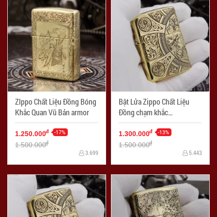
ZIppo Chất Liệu Đồng Bóng
Bật Lửa Zippo Chất Liệu
Khắc Quan Vũ Bản armor
Đồng chạm khắc
Apocalypse bốn hiệp sĩ
-17%
Armor
-13%
đ
đ
1.250.000
1.300.000
đ
đ
1.500.000
1.500.000
3.699
5.443