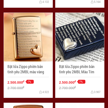
4.132
5.164
Bật lửa Zippo phiên bản
Bật lửa Zippo phiên bản
tình yêu 2MBL màu vàng
tình yêu 2MBL Màu Tím
-7%
-7%
đ
đ
2.500.000
2.500.000
đ
đ
2.700.000
2.700.000
4.522
3.907