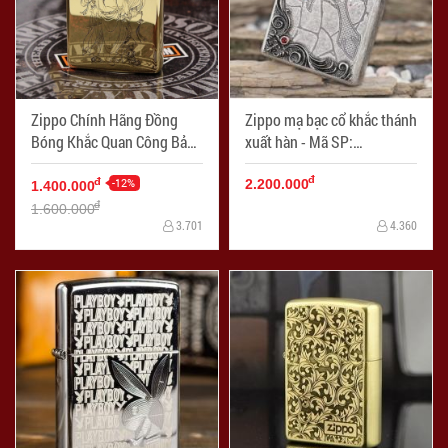
Zippo Chính Hãng Đồng
Zippo mạ bạc cổ khắc thánh
Bóng Khắc Quan Công Bản
xuất hàn - Mã SP:
armor - Mã SP: ZPC1140-
ZPC1904-T
đ
169
-12%
đ
2.200.000
1.400.000
đ
1.600.000
3.701
4.360