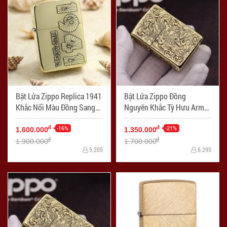
Bật Lửa Zippo Replica 1941
Bật Lửa Zippo Đồng
Khắc Nổi Màu Đồng Sang
Nguyên Khắc Tỳ Hưu Armor
Trọng - Mã SP: ZPC2370
- Mã SP: ZPC2369-169
-16%
-21%
đ
đ
1.600.000
1.350.000
đ
đ
1.900.000
1.700.000
5.205
6.295