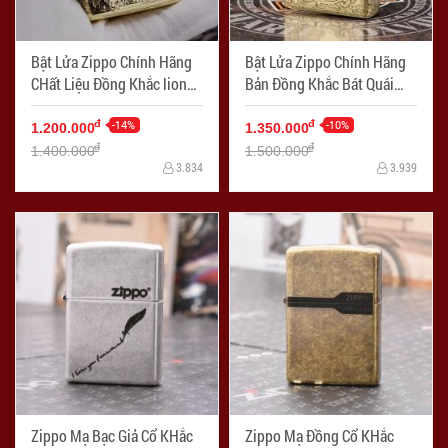
Bật Lửa Zippo Chính Hãng
Bật Lửa Zippo Chính Hãng
CHất Liệu Đồng Khắc lion
Bản Đồng Khắc Bát Quái
punk
Bản Armor
-14%
-10%
đ
đ
1.200.000
1.350.000
đ
đ
1.400.000
1.500.000
3.834
3.939
Zippo Mạ Bạc Giả Cổ KHắc
Zippo Mạ Đồng Cổ KHắc