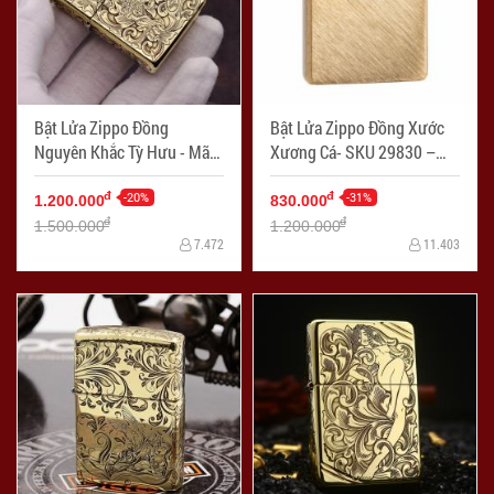
Bật Lửa Zippo Đồng
Bật Lửa Zippo Đồng Xước
Nguyên Khắc Tỳ Hưu - Mã
Xương Cá- SKU 29830 –
SP: ZPC2369-254
Zippo Regular Herringbone
-20%
Sweep Brass - Mã SP:
-31%
đ
đ
1.200.000
830.000
ZPC2359
đ
đ
1.500.000
1.200.000
7.472
11.403