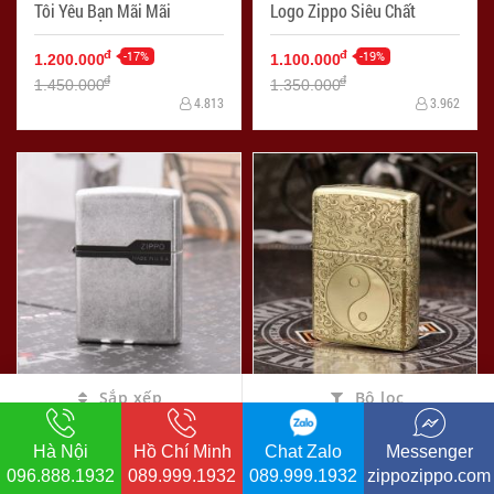
Tôi Yêu Bạn Mãi Mãi
Logo Zippo Siêu Chất
-17%
-19%
đ
đ
1.200.000
1.100.000
đ
đ
1.450.000
1.350.000
4.813
3.962
Sắp xếp
Bộ lọc
Zippo Mạ bạc giả cổ cao
Bật Lửa Zippo Chính Hãng
cấp khắc logo zippo
Bản Đồng Khắc Bát Quái
Hà Nội
Hồ Chí Minh
Chat Zalo
Messenger
-21%
-8%
đ
đ
1.150.000
1.200.000
096.888.1932
089.999.1932
089.999.1932
zippozippo.com
đ
đ