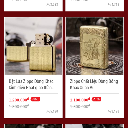
3.583
4.718
Bật Lửa Zippo Đồng Khắc
ZIppo Chất Liệu Đồng Bóng
kinh điển Phật giáo thần
Khắc Quan Vũ
chú Shurangama
-8%
-15%
đ
đ
1.200.000
1.100.000
đ
đ
1.300.000
1.300.000
5.190
3.178