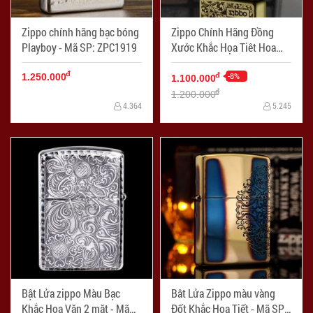
Zippo chính hãng bạc bóng
Zippo Chính Hãng Đồng
Playboy - Mã SP: ZPC1919
Xước Khắc Họa Tiêt Hoa
Văn Ý - Mã SP: ZPC1912
đ
-8%
đ
1.250.000
1.100.000
đ
1.200.000
4.364
5.245
Bật Lửa zippo Màu Bạc
Bât Lửa Zippo màu vàng
Khắc Hoa Văn 2 mặt - Mã
Đốt Khắc Hoa Tiết - Mã SP: