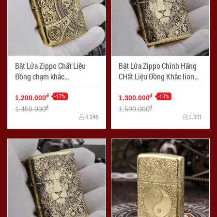
Bật Lửa Zippo Chất Liệu
Bật Lửa Zippo Chính Hãng
Đồng chạm khắc
CHất Liệu Đồng Khắc lion
Apocalypse bốn hiệp sĩ
punk Bản Armor
-17%
-13%
đ
đ
1.200.000
1.300.000
đ
đ
1.450.000
1.500.000
4.396
3.831