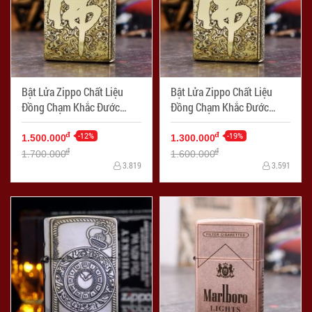
Bật Lửa Zippo Chất Liệu
Bật Lửa Zippo Chất Liệu
Đồng Chạm Khắc Đước
Đồng Chạm Khắc Đước
Phật Armor
Phật
-12%
-19%
đ
đ
1.500.000
1.300.000
đ
đ
1.700.000
1.600.000
3.819
3.591