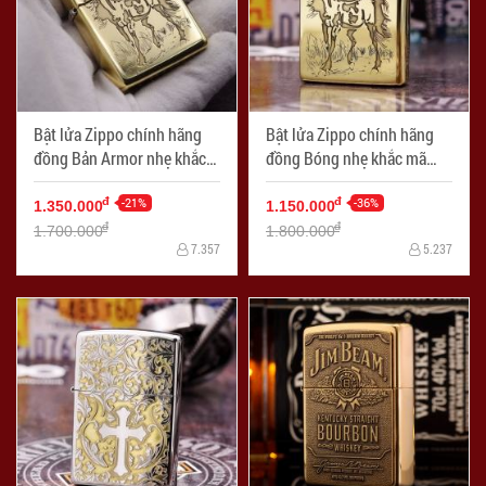
Bật lửa Zippo chính hãng
Bật lửa Zippo chính hãng
đồng Bản Armor nhẹ khắc
đồng Bóng nhẹ khắc mã
mã đáo thành công
đáo thành công
-21%
-36%
đ
đ
1.350.000
1.150.000
đ
đ
1.700.000
1.800.000
7.357
5.237