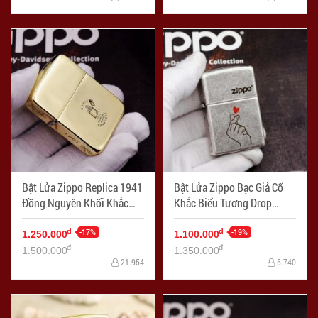
Bật Lửa Zippo Replica 1941
Bật Lửa Zippo Bạc Giả Cổ
Đồng Nguyên Khối Khắc
Khắc Biểu Tương Drop
Logo Ngược - Mã SP:
Heart - Mã SP: ZPC2371
ZPC2373
-17%
-19%
đ
đ
1.250.000
1.100.000
đ
đ
1.500.000
1.350.000
21.954
5.740