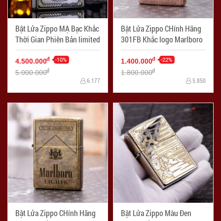
Bật Lửa Zippo MẠ Bạc Khắc
Bật Lửa Zippo CHính Hãng
Thời Gian Phiên Bản limited
301FB Khắc logo Marlboro
-10%
-22%
đ
đ
4.500.000
1.400.000
đ
đ
5.000.000
1.800.000
6.177
5.850
Bật Lửa Zippo CHính Hãng
Bật Lửa Zippo Màu Đen