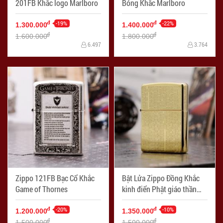
201FB Khắc logo Marlboro
Bóng Khắc Marlboro
-19%
-22%
đ
đ
1.300.000
1.400.000
đ
đ
1.600.000
1.800.000
6.497
3.764
Zippo 121FB Bạc Cổ Khắc
Bật Lửa Zippo Đồng Khắc
Game of Thornes
kinh điển Phật giáo thần
chú Shurangama Armor
-20%
-10%
đ
đ
1.200.000
1.350.000
đ
đ
1.500.000
1.500.000