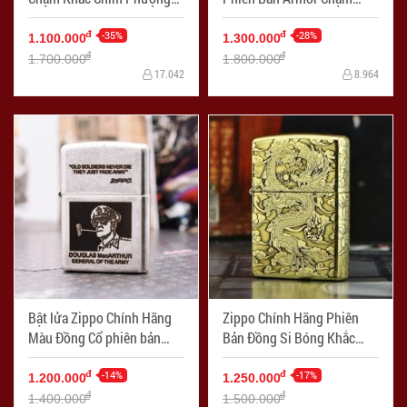
Hoàng
Khắc Chim Phượng Hoàng
-35%
-28%
đ
đ
1.100.000
1.300.000
đ
đ
1.700.000
1.800.000
17.042
8.964
Bật lửa Zippo Chính Hãng
Zippo Chính Hãng Phiên
Màu Đồng Cổ phiên bản
Bản Đồng Si Bóng Khắc
MacArthur
Rồng Bay Trên Mây
-14%
-17%
đ
đ
1.200.000
1.250.000
đ
đ
1.400.000
1.500.000