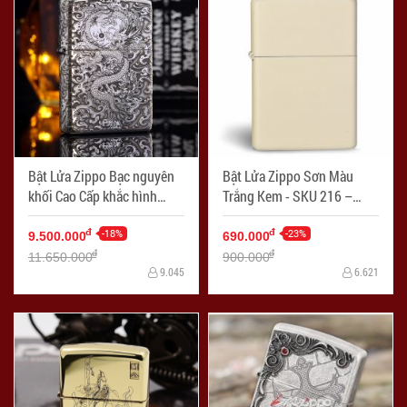
Bật Lửa Zippo Bạc nguyên
Bật Lửa Zippo Sơn Màu
khối Cao Cấp khắc hình
Trắng Kem - SKU 216 –
rồng châu Á Dũng Mãnh -
Zippo Cream Matte - Mã SP:
Mã SP: ZPC2129
-18%
ZPC2096
-23%
đ
đ
9.500.000
690.000
đ
đ
11.650.000
900.000
9.045
6.621