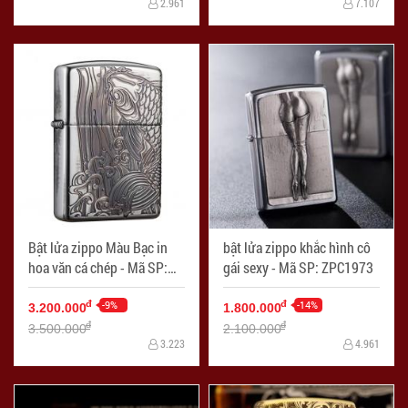
2.961
7.107
Bật lửa zippo Màu Bạc in
bật lửa zippo khắc hình cô
hoa văn cá chép - Mã SP:
gái sexy - Mã SP: ZPC1973
ZPC1961
-9%
-14%
đ
đ
3.200.000
1.800.000
đ
đ
3.500.000
2.100.000
3.223
4.961