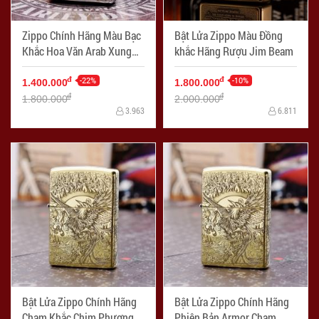
Zippo Chính Hãng Màu Bạc
Bật Lửa Zippo Màu Đồng
Khắc Hoa Văn Arab Xung
khắc Hãng Rượu Jim Beam
Quanh Thánh Giá
-22%
-10%
đ
đ
1.400.000
1.800.000
đ
đ
1.800.000
2.000.000
3.963
6.811
Bật Lửa Zippo Chính Hãng
Bật Lửa Zippo Chính Hãng
Chạm Khắc Chim Phượng
Phiên Bản Armor Chạm