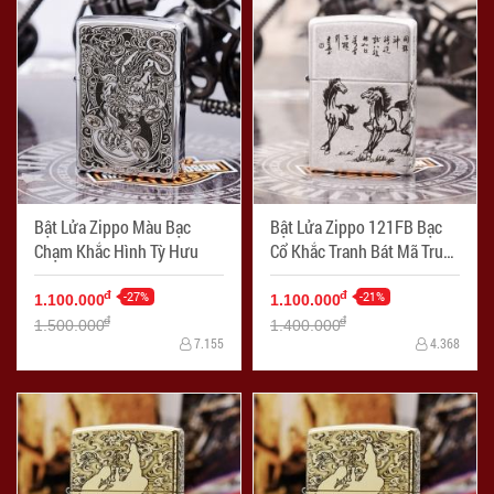
Bật Lửa Zippo Màu Bạc
Bật Lửa Zippo 121FB Bạc
Chạm Khắc Hình Tỳ Hưu
Cổ Khắc Tranh Bát Mã Truy
Phong
-27%
-21%
đ
đ
1.100.000
1.100.000
đ
đ
1.500.000
1.400.000
7.155
4.368