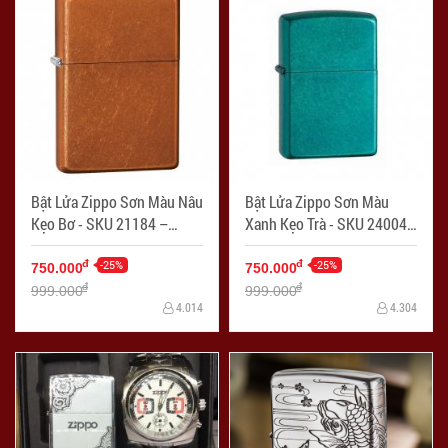
Bật Lửa Zippo Sơn Màu Nâu
Bật Lửa Zippo Sơn Màu
Kẹo Bơ - SKU 21184 –
Xanh Kẹo Trà - SKU 24004
Zippo Toffee
– Zippo Candy Teal
-25%
-25%
đ
đ
750.000
750.000
đ
đ
999.000
999.000
4.014
4.304