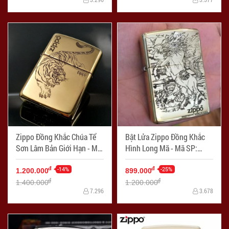
Zippo Đồng Khắc Chúa Tể
Bật Lửa Zippo Đồng Khắc
Sơn Lâm Bản Giới Hạn - Mã
Hình Long Mã - Mã SP:
SP: ZPC2273
ZPC2272
-14%
-25%
đ
đ
1.200.000
899.000
đ
đ
1.400.000
1.200.000
7.296
3.678