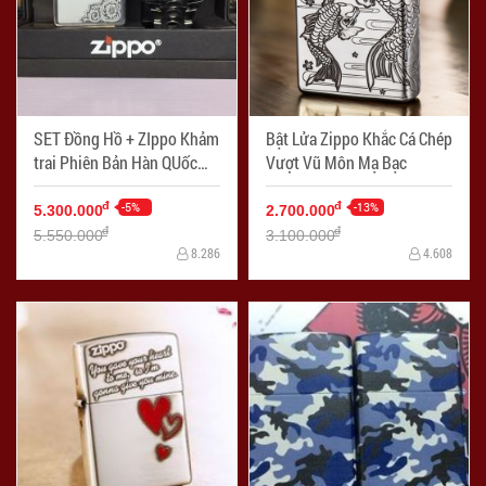
SET Đồng Hồ + ZIppo Khảm
Bật Lửa Zippo Khắc Cá Chép
trai Phiên Bản Hàn QUốc
Vượt Vũ Môn Mạ Bạc
Sản Xuất Năm 2006
-5%
-13%
đ
đ
5.300.000
2.700.000
đ
đ
5.550.000
3.100.000
8.286
4.608