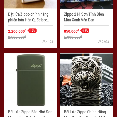
Bật lửa Zippo chính hãng
Zippo 214 Sơn Tính Điện
phiên bản Hàn Quốc bạc
Màu Xanh Vân Đen
trái tim tình yêu
-12%
-15%
đ
đ
2.200.000
850.000
đ
đ
2.500.000
1.000.000
4.128
2.923
Bật Lửa Zippo Bản Nhỏ Sơn
Bật Lửa Zippo Chính Hãng