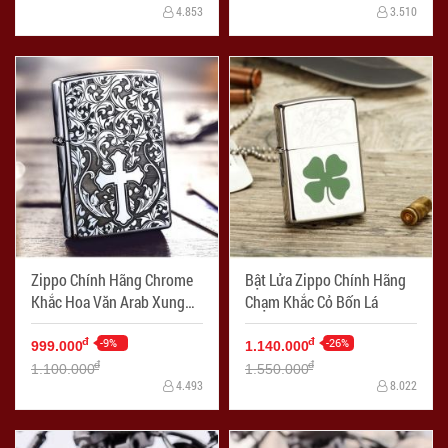
4.853
3.510
Zippo Chính Hãng Chrome
Bật Lửa Zippo Chính Hãng
Khắc Hoa Văn Arab Xung
Chạm Khắc Cỏ Bốn Lá
Quanh Chữ Thập
-9%
-26%
đ
đ
999.000
1.140.000
đ
đ
1.100.000
1.550.000
4.493
8.022