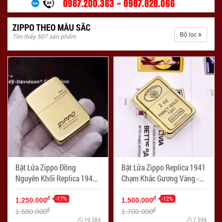
ZIPPO THEO MÀU SẮC
Bộ lọc
Tìm thấy 507 sản phẩm
Bật Lửa Zippo Đồng
Bật Lửa Zippo Replica 1941
Nguyên Khối Replica 1941
Chạm Khắc Gương Vàng -
Khắc Logo Zippo - Mã SP:
Mã SP: ZPC2374
ZPC2375
-17%
-12%
đ
đ
1.250.000
1.500.000
đ
đ
1.500.000
1.700.000
19.384
7.594