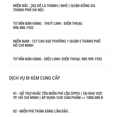
MIỀN BẮC : 262 ĐÊ LA THÀNH ( NHỎ ) QUẬN ĐỐNG ĐA
THÀNH PHỐ HÀ NỘI:
TƯ VẤN BÁN HÀNG : THUỲ LINH : ĐIỆN THOẠI:
096.888.1932
MIỀN NAM : 127 CAO ĐẠT PHƯỜNG 1 QUẬN 5 THÀNH PHỐ
HỒ CHÍ MINH
TƯ VẤN BÁN HÀNG : DIỆU LINH: ĐIỆN THOẠI:
089.999.1932
DỊCH VỤ ĐI KÈM CUNG CẤP
01 - HỖ TRỢ KHẮC TÊN MIỄN PHÍ LÊN ZIPPO ( TẠI KHU VỰC
TP. HỒ CHÍ MINH ) ÁP DỤNG CHO SẢN PHẨM >= 1000.000 Đ
02 - MIỄN PHÍ TRÂM XĂNG LẦN ĐẦU .