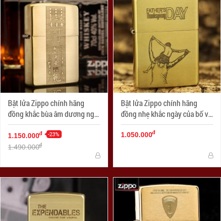
Bật lửa Zippo chính hãng
Bật lửa Zippo chính hãng
đồng khắc bùa âm dương ngũ
đồng nhẹ khắc ngày của bố vô
hành
cùng ý nghĩa
đ
-23%
đ
1.050.000
1.150.000
đ
1.490.000