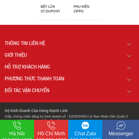
BẬT LỬA
PHỤ KIỆN
ST.DUPONT
ZIPPO
CHÍNH HÃNG
THÔNG TIN LIÊN HỆ
GIỚI THIỆU
HỖ TRỢ KHÁCH HÀNG
PHƯƠNG THỨC THANH TOÁN
ĐỐI TÁC VẬN CHUYỂN
Hộ Kinh Doanh Cửa Hàng Mạnh Linh
Giấy chứng nhận đăng ký kinh doanh số : 41E8034363 Uỷ Ban Nhân Dân Quận 5
Thành Phố Hồ Chí Minh Cấp Lần Đầu Ngày : 07/02/2018.
.
Địa chỉ: 127 Cao Đạt Phường 1 Quận 5 Thành Phố Hồ Chí Minh
Hà Nội
Hồ Chí Minh
Chat Zalo
Messenger