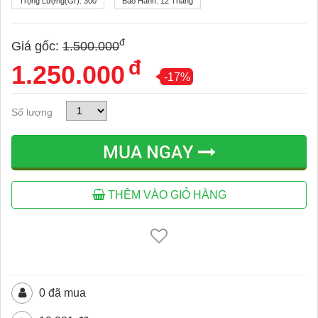
Trọng Lượng(gr):
300
Bảo Hành:
12 Tháng
đ
Giá gốc:
1.500.000
đ
1.250.000
-17%
Số lượng
MUA NGAY
THÊM VÀO GIỎ HÀNG
0 đã mua