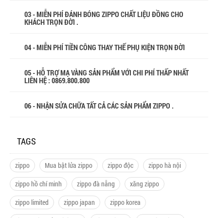
03 - MIỄN PHÍ ĐÁNH BÓNG ZIPPO CHẤT LIỆU ĐỒNG CHO
KHÁCH TRỌN ĐỜI .
04 - MIỄN PHÍ TIỀN CÔNG THAY THẾ PHỤ KIỆN TRỌN ĐỜI
05 - HỖ TRỢ MẠ VÀNG SẢN PHẨM VỚI CHI PHÍ THẤP NHẤT
LIÊN HỆ : 0869.800.800
06 - NHẬN SỬA CHỮA TẤT CẢ CÁC SẢN PHẨM ZIPPO .
TAGS
zippo
Mua bật lửa zippo
zippo độc
zippo hà nội
zippo hồ chí minh
zippo đà nẵng
xăng zippo
zippo limited
zippo japan
zippo korea