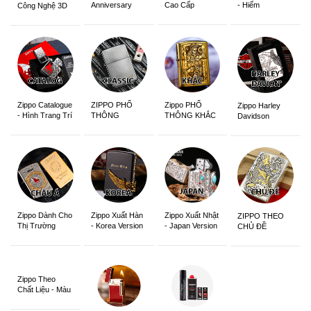
Anniversary
Cao Cấp
- Hiếm
Công Nghệ 3D
Edition
Sắc Nét
Zippo Catalogue
ZIPPO PHỔ
Zippo PHỔ
Zippo Harley
- Hình Trang Trí
THÔNG
THÔNG KHẮC
Davidson
Zippo Dành Cho
Zippo Xuất Hàn
Zippo Xuất Nhật
ZIPPO THEO
Thị Trường
- Korea Version
- Japan Version
CHỦ ĐỀ
Châu Á Khắc
Siêu Đẹp
Zippo Theo
Chất Liệu - Màu
Sắc