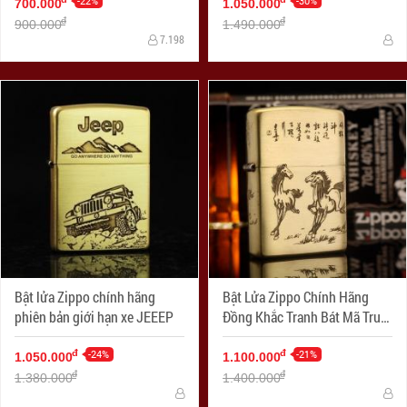
Green Matte Zippo Logo
-22%
-30%
700.000
1.050.000
đ
đ
900.000
1.490.000
7.198
Bật lửa Zippo chính hãng
Bật Lửa Zippo Chính Hãng
phiên bản giới hạn xe JEEEP
Đồng Khắc Tranh Bát Mã Truy
Phong
-24%
-21%
đ
đ
1.050.000
1.100.000
đ
đ
1.380.000
1.400.000