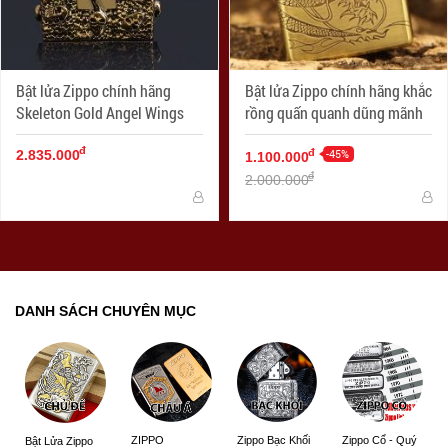
Bật lửa Zippo chính hãng
Bật lửa Zippo chính hãng khắc
Skeleton Gold Angel Wings
rồng quấn quanh dũng mãnh
đ
-45%
đ
2.835.000
1.100.000
đ
2.000.000
DANH SÁCH CHUYÊN MỤC
ZIPPO
Zippo Bạc Khối
Zippo Cổ - Quý
Bật Lửa Zippo