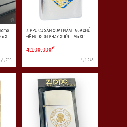
hrome
ZIPPO CỔ SẢN XUẤT NĂM 1969 CHỦ
ời XIV
ĐỀ HUDSON PHAY XƯỚC - Mã SP:
PC4266
ZPC4257-13
đ
4.100.000
793
1.245