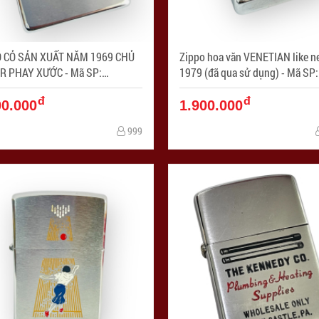
O CỎ SẢN XUẤT NĂM 1969 CHỦ
Zippo hoa văn VENETIAN like n
PHAY XƯỚC - Mã SP:
1979 (đã qua sử dụng) - Mã SP:
257-6
ZPC4257-5
đ
đ
00.000
1.900.000
999