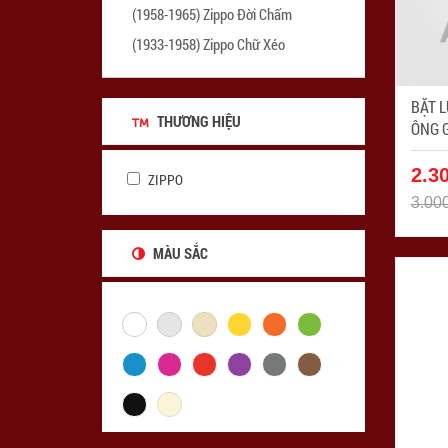
(1958-1965) Zippo Đời Chấm
(1933-1958) Zippo Chữ Xéo
BẶT L
THƯƠNG HIỆU
ÔNG G
SINH B
ZPC4
2.3
ZIPPO
3.00
MÀU SẮC