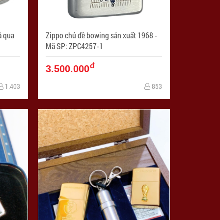
ã qua
Zippo chủ đề bowing sản xuất 1968 -
Mã SP: ZPC4257-1
đ
3.500.000
1.403
853