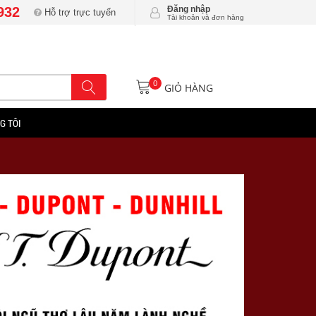
932
Đăng nhập
Hỗ trợ trực tuyến
Tài khoản và đơn hàng
0
GIỎ HÀNG
G TÔI