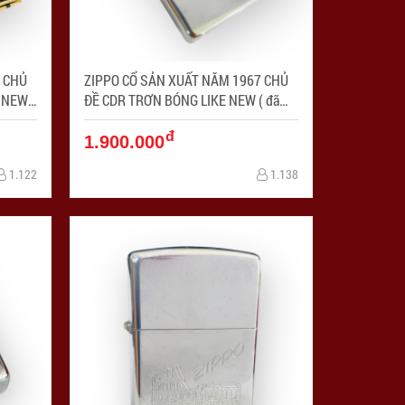
 CHỦ
ZIPPO CỔ SẢN XUẤT NĂM 1967 CHỦ
 NEW (
ĐỀ CDR TRƠN BÓNG LIKE NEW ( đã
ZPC4257-8
qua sử dụng) - Mã SP: ZPC4257-7
đ
1.900.000
1.122
1.138