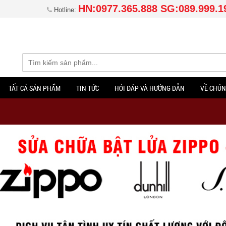
HN:0977.365.888 SG:089.999.1
Hotline:
TẤT CẢ SẢN PHẨM
TIN TỨC
HỎI ĐÁP VÀ HƯỚNG DẪN
VỀ CHÚN