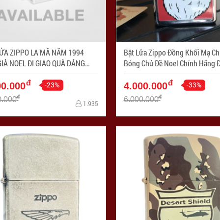
ỬA ZIPPO LA MÃ NĂM 1994
Bật Lửa Zippo Đồng Khối Mạ C
IÀ NOEL ĐI GIAO QUÀ DÁNG
Bóng Chủ Đề Noel Chính Hãng Đ
ẢN MẠ CHORME - Mã SP:
La Mã Năm 1998 - Mã SP: Z
đ
đ
267
-23%
-33%
00.000
4.000.000
đ
đ
0.000
6.000.000
1.935