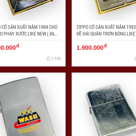
O CỔ SẢN XUẤT NĂM 1984 CHỦ
ZIPPO CỔ SẢN XUẤT NĂM 1992
O PHAY XƯỚC LIKE NEW ( đã
ĐỀ HẢI QUÂN TRƠN BÓNG LIKE
qua sử dụng) - Mã SP: ZPC4257-9
đã qua sử dụng) - Mã SP: 
đ
đ
00.000
1.900.000
1.155