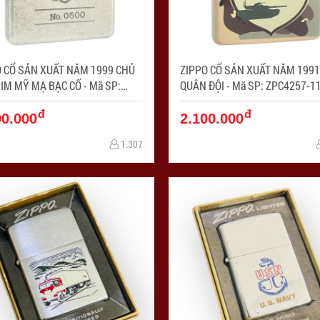
O CỔ SẢN XUẤT NĂM 1999 CHỦ
ZIPPO CỔ SẢN XUẤT NĂM 199
 MỸ MẠ BẠC CỔ - Mã SP:
QUÂN ĐỘI - Mã SP: ZPC4257-1
257-12
đ
đ
00.000
2.100.000
1.307