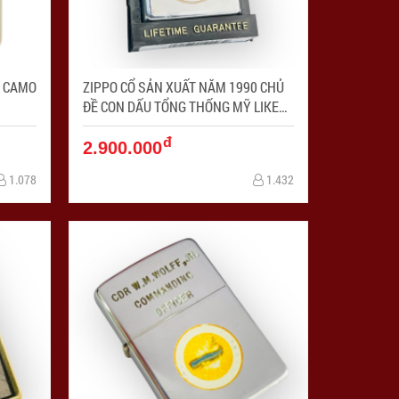
1 CAMO
ZIPPO CỔ SẢN XUẤT NĂM 1990 CHỦ
1
ĐỀ CON DẤU TỔNG THỐNG MỸ LIKE
NEW ( đã qua sử dụng) - Mã SP:
đ
ZPC4257-10
2.900.000
1.078
1.432