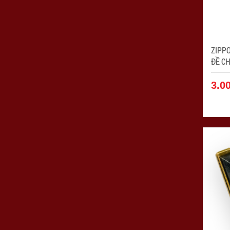
ZIPP
ĐỀ CHIM
ZPC4
3.0