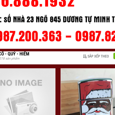
CỔ - QUÝ - HIẾM
SẮP XẾP THEO
 278 sản phẩm