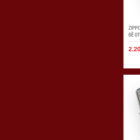
ZIPP
ĐỀ OT
2.2