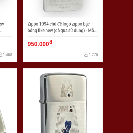
ew
Zippo 1994 chủ đề logo zippo bạc
bóng like new (đã qua sử dụng) - Mã
SP: ZPC4257-4
đ
950.000
1.458
1.775