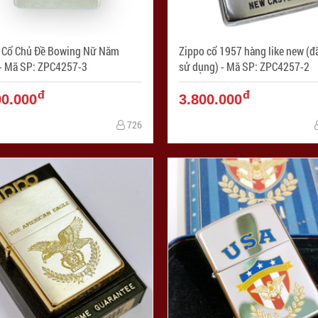
 Cổ Chủ Đề Bowing Nữ Năm
Zippo cổ 1957 hàng like new (đ
2000 - Mã SP: ZPC4257-3
sử dụng) - Mã SP: ZPC4257-2
đ
đ
00.000
3.800.000
726