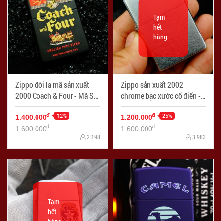
Tạm
hết
hàng
Zippo đời la mã sản xuất
Zippo sản xuất 2002
2000 Coach & Four - Mã SP:
chrome bạc xước cổ điển -
ZPC2270-1
Mã SP: ZPC2270-43
-12%
-25%
đ
đ
1.400.000
1.200.000
đ
đ
1.600.000
1.600.000
2.198
3.983
Tạm
hết