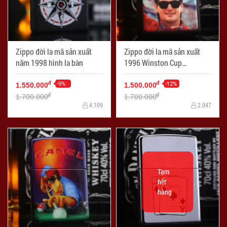
Zippo đời la mã sản xuất
Zippo đời la mã sản xuất
năm 1998 hình la bàn
1996 Winston Cup
champion Jeff Gordon
-9%
-12%
đ
đ
1.550.000
1.500.000
đ
đ
1.700.000
1.700.000
4.109
2.047
Tạm
hết
hàng