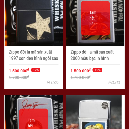
Tạm
hết
hàng
Zippo đời la mã sản xuất
Zippo đời la mã sản xuất
1997 sơn đen hình ngôi sao
2000 màu bạc in hình
-12%
-12%
đ
đ
1.500.000
1.500.000
đ
đ
1.700.000
1.700.000
2.535
2.742
Tạm
hết