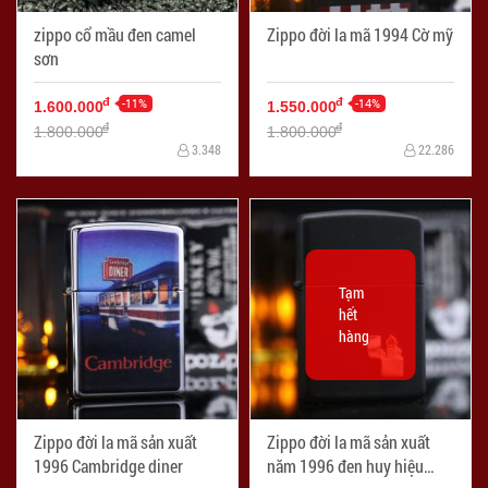
zippo cổ mầu đen camel
Zippo đời la mã 1994 Cờ mỹ
sơn
-11%
-14%
đ
đ
1.600.000
1.550.000
đ
đ
1.800.000
1.800.000
3.348
22.286
Tạm
hết
hàng
Zippo đời la mã sản xuất
Zippo đời la mã sản xuất
1996 Cambridge diner
năm 1996 đen huy hiệu