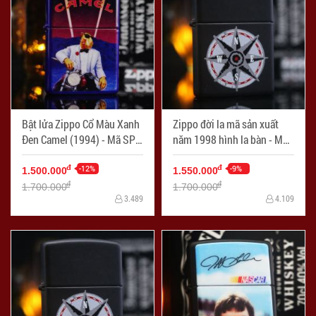
Bật lửa Zippo Cổ Màu Xanh
Zippo đời la mã sản xuất
Đen Camel (1994) - Mã SP:
năm 1998 hình la bàn - Mã
ZPC2211-16
SP: ZPC2254-4
-12%
-9%
đ
đ
1.500.000
1.550.000
đ
đ
1.700.000
1.700.000
3.489
4.109