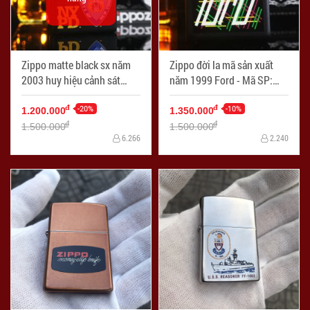
Zippo matte black sx năm
Zippo đời la mã sản xuất
2003 huy hiệu cảnh sát
năm 1999 Ford - Mã SP:
New York - Mã SP:
ZPC2261-6
ZPC2211-4
-20%
-10%
đ
đ
1.200.000
1.350.000
đ
đ
1.500.000
1.500.000
6.266
2.240