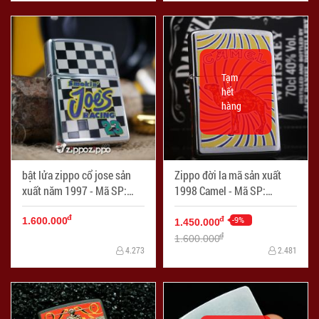
Tạm
hết
hàng
bật lửa zippo cổ jose sản
Zippo đời la mã sản xuất
xuất năm 1997 - Mã SP:
1998 Camel - Mã SP:
ZPC1545
ZPC2263-1
đ
-9%
đ
1.600.000
1.450.000
đ
1.600.000
4.273
2.481