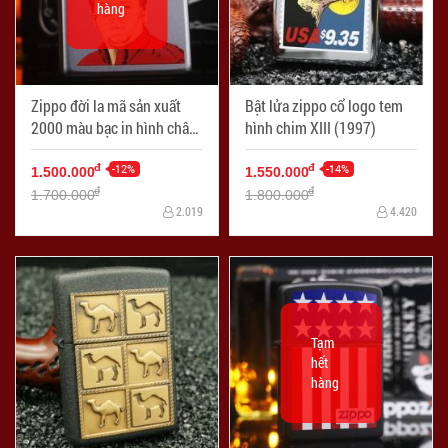
hàng
Zippo đời la mã sản xuất
Bật lửa zippo cổ logo tem
2000 màu bạc in hình chân
hình chim XIII (1997)
dung
-12%
-14%
đ
đ
1.500.000
1.550.000
đ
đ
1.700.000
1.800.000
2.019
4.420
Tạm
hết
hàng