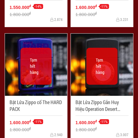
zippo
-14%
-11%
đ
đ
1.550.000
1.600.000
đ
đ
1.800.000
1.800.000
2.874
3.231
Tạm
Tạm
hết
hết
hàng
hàng
Bật Lửa Zippo cổ The HARD
Bật Lửa ZIppo Gắn Huy
PACK
Hiệu Operation Desert
Storm
-11%
-11%
đ
đ
1.600.000
1.600.000
đ
đ
1.800.000
1.800.000
2.940
3.007