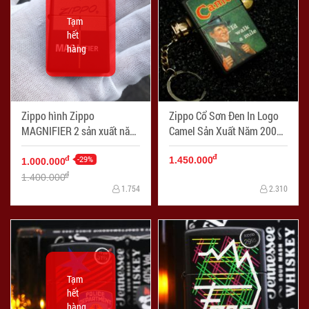
Tạm
hết
hàng
Zippo hình Zippo
Zippo Cổ Sơn Đen In Logo
MAGNIFIER 2 sản xuất năm
Camel Sản Xuất Năm 2000 -
2012 (cái) - Mã SP:
Mã SP: ZPC2428-9
đ
ZPC3233-11
-29%
đ
1.450.000
1.000.000
đ
1.400.000
1.754
2.310
Tạm
hết
hàng