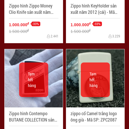
Zippo hình Zippo Money
Zippo hình KeyHolder sản
Clio Knife sản xuất năm
xuất năm 2012 (cái) - Mã
2012 (cái) - Mã SP:
SP: ZPC3233-16
ZPC3233-10
-33%
-33%
đ
đ
1.000.000
1.000.000
đ
đ
1.500.000
1.500.000
2.441
3.229
Tạm
Tạm
hết
hết
hàng
hàng
Zippo hình Contempo
zippo cổ Camel trắng logo
BUTANE COLLECTION sản
ông già - Mã SP: ZPC2087
xuất năm 2012 (cái) - Mã