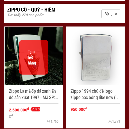
ZIPPO CỔ - QUÝ - HIẾM
Bộ lọc
Tìm thấy 278 sản phẩm
Tạm
hết
hàng
Zippo La mã ốp đá xanh ấn
Zippo 1994 chủ đề logo
độ sản xuất 1997 - Mã SP:
zippo bạc bóng like new (đã
ZPC2984-1
qua sử dụng) - Mã SP:
đ
-100%
ZPC4257-4
đ
950.000
2.500.000
đ
0
1.756
1.773