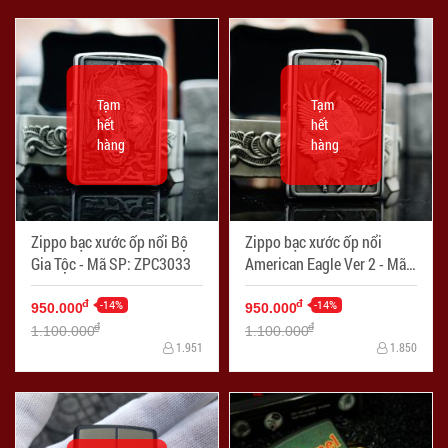
Tạm
Tạm
hết
hết
hàng
hàng
Zippo bạc xước ốp nổi Bộ
Zippo bạc xước ốp nổi
Gia Tộc - Mã SP: ZPC3033
American Eagle Ver 2 - Mã
SP: ZPC3036-1
-14%
-14%
đ
đ
950.000
950.000
đ
đ
1.100.000
1.100.000
1.951
1.850