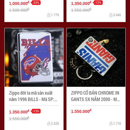
SP: ZPC3233-3
-33%
-13%
đ
đ
1.000.000
1.350.000
đ
đ
1.500.000
1.550.000
1.779
3.040
Zippo đời la mã sản xuất
ZIPPO CỔ BẢN CHROME IN
năm 1996 BILLS - Mã SP:
GANTS SX NĂM 2000 - Mã
ZPC2254-9
SP: ZPC2428-13
đ
-13%
đ
1.550.000
1.350.000
đ
1.550.000
2.428
1.718