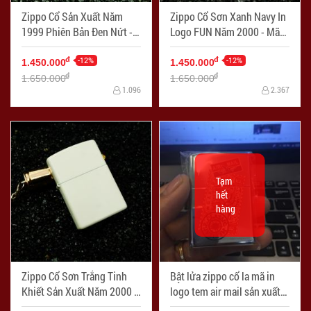
Zippo Cổ Sản Xuất Năm
Zippo Cổ Sơn Xanh Navy In
1999 Phiên Bản Đen Nứt -
Logo FUN Năm 2000 - Mã
Mã SP: ZPC2428-1
SP: ZPC2428-2
-12%
-12%
đ
đ
1.450.000
1.450.000
đ
đ
1.650.000
1.650.000
1.096
2.367
Tạm
hết
hàng
Zippo Cổ Sơn Trắng Tinh
Bật lửa zippo cổ la mã in
Khiết Sản Xuất Năm 2000 -
logo tem air mail sản xuất
Mã SP: ZPC2428-6
năm 1997 - Mã SP: