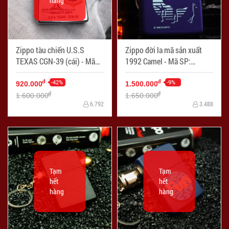
hàng
Zippo tàu chiến U.S.S
Zippo đời la mã sản xuất
TEXAS CGN-39 (cái) - Mã
1992 Camel - Mã SP:
SP: ZPC3206-3
ZPC2261-4
-42%
-9%
đ
đ
920.000
1.500.000
đ
đ
1.600.000
1.650.000
6.792
3.488
Tạm
Tạm
hết
hết
hàng
hàng