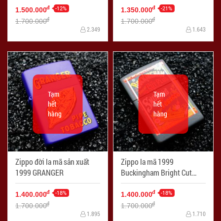
-12%
-21%
đ
đ
1.500.000
1.350.000
đ
đ
1.700.000
1.700.000
2.349
1.643
Tạm
Tạm
hết
hết
hàng
hàng
Zippo đời la mã sản xuất
Zippo la mã 1999
1999 GRANGER
Buckingham Bright Cut
Plug
-18%
-18%
đ
đ
1.400.000
1.400.000
đ
đ
1.700.000
1.700.000
1.895
1.710