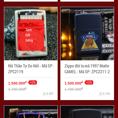
Tạm
hết
hàng
Nữ Thần Tự Do Nổi - Mã SP:
Zippo đời la mã 1997 Matte
ZPC2119
CAMEL - Mã SP: ZPC2211-2
-12%
-12%
đ
đ
1.500.000
1.500.000
đ
đ
1.700.000
1.700.000
3.307
3.135