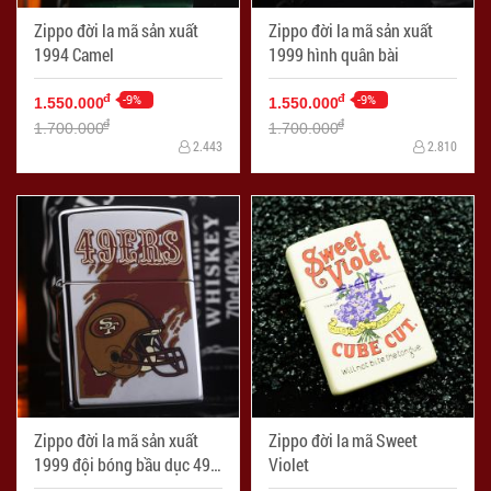
Zippo đời la mã sản xuất
Zippo đời la mã sản xuất
1994 Camel
1999 hình quân bài
-9%
-9%
đ
đ
1.550.000
1.550.000
đ
đ
1.700.000
1.700.000
2.443
2.810
Zippo đời la mã sản xuất
Zippo đời la mã Sweet
1999 đội bóng bầu dục 49
Violet
ERS