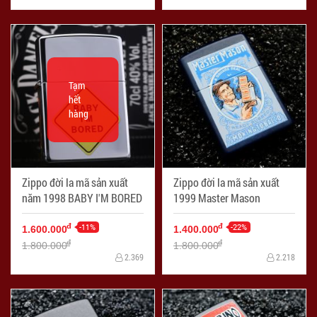
Tạm
hết
hàng
Zippo đời la mã sản xuất
Zippo đời la mã sản xuất
năm 1998 BABY I'M BORED
1999 Master Mason
-11%
-22%
đ
đ
1.600.000
1.400.000
đ
đ
1.800.000
1.800.000
2.369
2.218