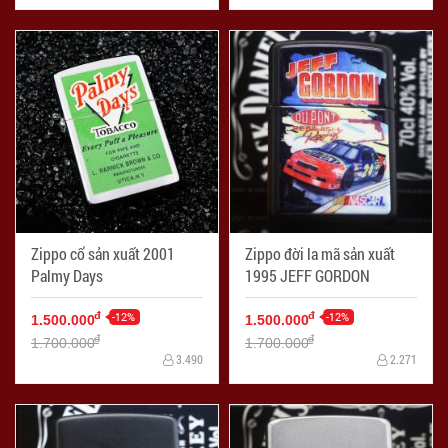
Zippo cổ sản xuất 2001
Zippo đời la mã sản xuất
Palmy Days
1995 JEFF GORDON
-12%
-12%
đ
đ
1.500.000
1.500.000
đ
đ
1.700.000
1.700.000
3.490
2.271