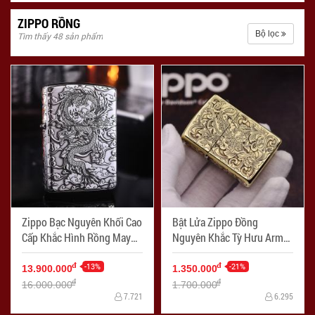
ZIPPO RỒNG
Bộ lọc
Tìm thấy 48 sản phẩm
Zippo Bạc Nguyên Khối Cao
Bật Lửa Zippo Đồng
Cấp Khắc Hình Rồng May
Nguyên Khắc Tỳ Hưu Armor
Mắn Ôm Ngọc Phiên Bản
- Mã SP: ZPC2369-169
Giới Hạn - Mã SP: ZPC2787
-13%
-21%
đ
đ
13.900.000
1.350.000
đ
đ
16.000.000
1.700.000
7.721
6.295