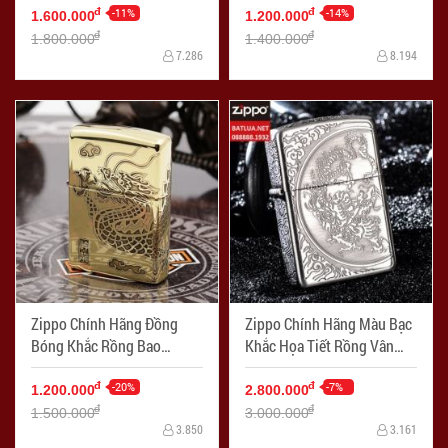
-11%
-14%
đ
đ
1.600.000
1.200.000
đ
đ
1.800.000
1.400.000
7.286
8.194
Zippo Chính Hãng Đồng
Zippo Chính Hãng Màu Bạc
Bóng Khắc Rồng Bao
Khắc Họa Tiết Rồng Vân
Quanh - Mã SP: ZPC1157-
Xung Quanh - Mã SP:
254
-20%
ZPC1114
-7%
đ
đ
1.200.000
2.800.000
đ
đ
1.500.000
3.000.000
3.850
3.161