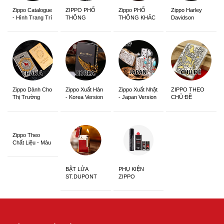
Zippo Catalogue
ZIPPO PHỔ
Zippo PHỔ
Zippo Harley
- Hình Trang Trí
THÔNG
THÔNG KHẮC
Davidson
Zippo Dành Cho
Zippo Xuất Hàn
Zippo Xuất Nhật
ZIPPO THEO
Thị Trường
- Korea Version
- Japan Version
CHỦ ĐỀ
Châu Á Khắc
Siêu Đẹp
Zippo Theo
Chất Liệu - Màu
Sắc
BẬT LỬA
PHỤ KIỆN
ST.DUPONT
ZIPPO
CHÍNH HÃNG