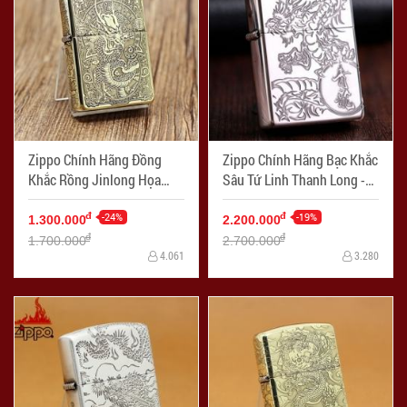
Zippo Chính Hãng Đồng
Zippo Chính Hãng Bạc Khắc
Khắc Rồng Jinlong Họa
Sâu Tứ Linh Thanh Long -
TIết Tinh Xảo Bản Dày
Mã SP: ZPC1065
Armor - Mã SP: ZPC1077
-24%
-19%
đ
đ
1.300.000
2.200.000
đ
đ
1.700.000
2.700.000
4.061
3.280