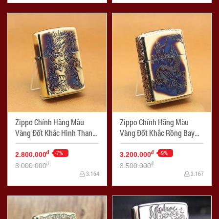
Zippo Chính Hãng Màu
Zippo Chính Hãng Màu
Vàng Đốt Khắc Hình Thanh
Vàng Đốt Khắc Rồng Bay
Long - Mã SP: ZPC1112
Xuống Cùng Hoa Văn Arab
-7%
Vỏ Dày Armor - Mã SP:
-9%
đ
đ
2.800.000
3.200.000
ZPC1100
đ
đ
3.000.000
3.500.000
3.164
3.167