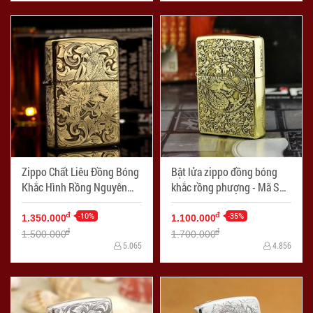
Zippo Chất Liêu Đồng Bóng
Bật lửa zippo đồng bóng
Khắc Hình Rồng Nguyên
khắc rồng phượng - Mã SP:
Con - Mã SP: ZPC1708-254
ZPC1791
-10%
-35%
đ
đ
1.350.000
1.100.000
đ
đ
1.500.000
1.700.000
5.065
4.856