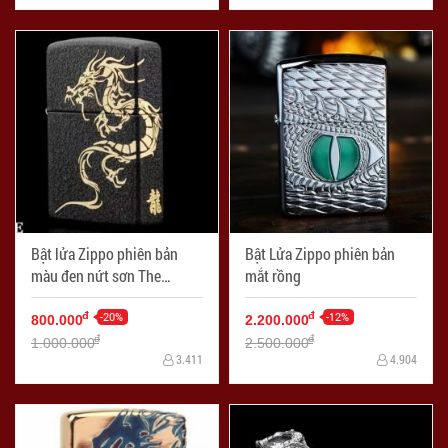
Bật lửa Zippo phiên bản
Bật Lửa Zippo phiên bản
màu đen nứt sơn The
mắt rồng
Dragon
-20%
-12%
đ
đ
800.000
2.200.000
đ
đ
1.000.000
2.500.000
3.411
4.904