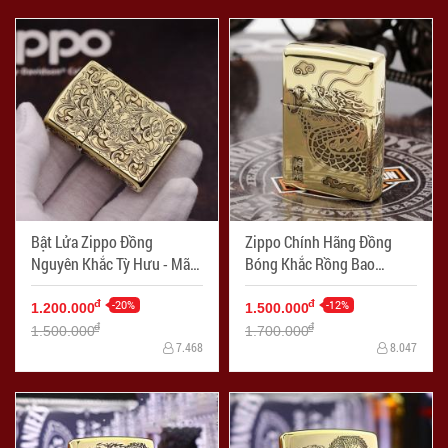
Bật Lửa Zippo Đồng
Zippo Chính Hãng Đồng
Nguyên Khắc Tỳ Hưu - Mã
Bóng Khắc Rồng Bao
SP: ZPC2369-254
Quanh bản armor - Mã SP:
-20%
ZPC1157-169
-12%
đ
đ
1.200.000
1.500.000
đ
đ
1.500.000
1.700.000
7.468
8.047