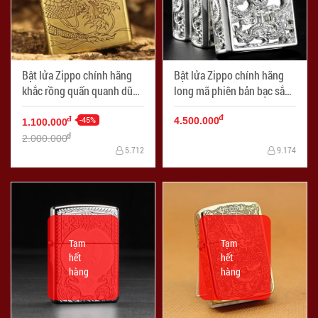
Bật lửa Zippo chính hãng
Bật lửa Zippo chính hãng
khắc rồng quấn quanh dũng
long mã phiên bản bạc sắc
mãnh
sảo
đ
-45%
đ
4.500.000
1.100.000
đ
2.000.000
5.712
9.174
Tạm
Tạm
hết
hết
hàng
hàng