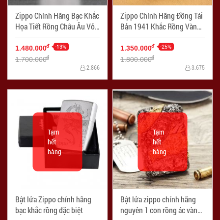
Zippo Chính Hãng Bạc Khắc
Zippo Chính Hãng Đồng Tái
Họa Tiết Rồng Châu Âu Vỏ
Bản 1941 Khắc Rồng Vàng
Dày
Cùng Họa Tiết Tinh Xảo
-13%
-25%
đ
đ
1.480.000
1.350.000
đ
đ
1.700.000
1.800.000
2.866
3.675
Tạm
Tạm
hết
hết
hàng
hàng
Bật lửa Zippo chính hãng
Bật lửa zippo chính hãng
bạc khắc rồng đặc biệt
nguyên 1 con rồng ác vàng