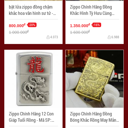
bật lửa zippo đồng chặm
Zippo Chính Hãng Đồng
khắc hoa văn hình sư tử -
Khắc Hình Tỳ Hưu Cùng
Mã SP: ZPC1483
Hoa Văn Đồng Xu - Mã SP:
-20%
ZPC0342-254
-16%
đ
đ
800.000
1.350.000
đ
đ
1.000.000
1.600.000
4.073
6.988
Zippo Chính Hãng 12 Con
Zippo Chính Hãng Đồng
Giáp Tuổi Rồng - Mã SP:
Bóng Khắc Rồng May Mắn
ZPC1186
Tài Lôc - Mã SP: ZPC1170