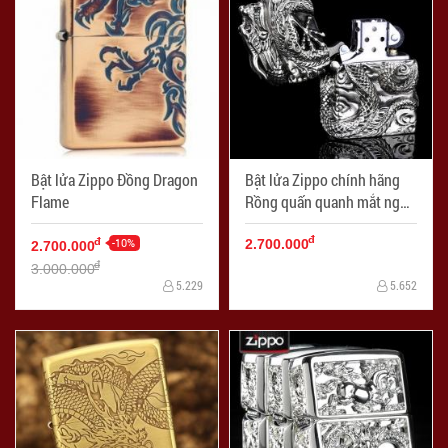
Bật lửa Zippo Đồng Dragon
Bật lửa Zippo chính hãng
Flame
Rồng quấn quanh mắt ngọc
tím tinh xảo
đ
-10%
đ
2.700.000
2.700.000
đ
3.000.000
5.229
5.652