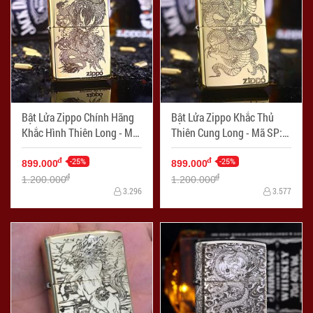
Bật Lửa Zippo Chính Hãng
Bật Lửa Zippo Khắc Thủ
Khắc Hình Thiên Long - Mã
Thiên Cung Long - Mã SP:
SP: ZPC2275
ZPC2274
-25%
-25%
đ
đ
899.000
899.000
đ
đ
1.200.000
1.200.000
3.296
3.577