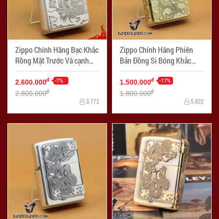
Zippo Chính Hãng Bạc Khắc
Zippo Chính Hãng Phiên
Rồng Mặt Trước Và cạnh
Bản Đồng Si Bóng Khắc
bên Vỏ Dày Armor
Rồng Bay Bản Armor
-7%
-17%
đ
đ
2.600.000
1.500.000
đ
đ
2.800.000
1.800.000
3.772
5.822