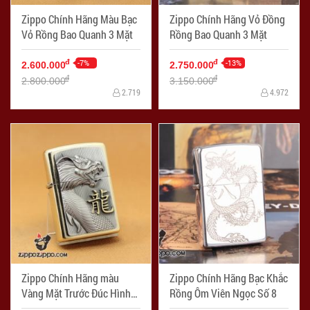
Zippo Chính Hãng Màu Bạc
Zippo Chính Hãng Vỏ Đồng
Vỏ Rồng Bao Quanh 3 Mặt
Rồng Bao Quanh 3 Mặt
-7%
-13%
đ
đ
2.600.000
2.750.000
đ
đ
2.800.000
3.150.000
2.719
4.972
Zippo Chính Hãng màu
Zippo Chính Hãng Bạc Khắc
Vàng Mặt Trước Đúc Hình
Rồng Ôm Viên Ngọc Số 8
Rồng Gào Thét