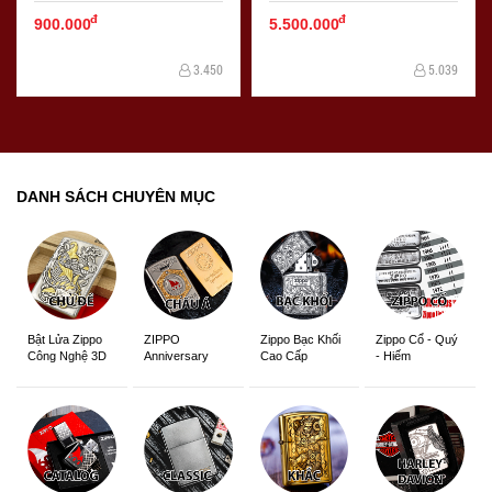
quấn quanh JZ39680
đ
đ
900.000
5.500.000
3.450
5.039
DANH SÁCH CHUYÊN MỤC
ZIPPO
Zippo Bạc Khối
Zippo Cổ - Quý
Bật Lửa Zippo
Anniversary
Cao Cấp
- Hiếm
Công Nghệ 3D
Edition
Sắc Nét