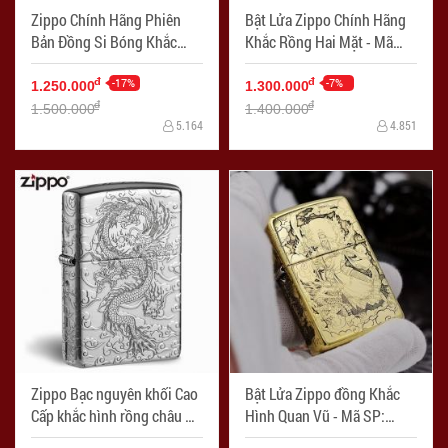
Zippo Chính Hãng Phiên
Bật Lửa Zippo Chính Hãng
Bản Đồng Si Bóng Khắc
Khắc Rồng Hai Mặt - Mã
Rồng Bay Trên Mây - Mã
SP: ZPC1691
SP: ZPC1049-254B
-17%
-7%
đ
đ
1.250.000
1.300.000
đ
đ
1.500.000
1.400.000
5.164
4.851
Zippo Bạc nguyên khối Cao
Bật Lửa Zippo đồng Khắc
Cấp khắc hình rồng châu Á
Hình Quan Vũ - Mã SP:
Dũng Mãnh bản Armor - Mã
ZPC1714-254