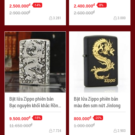
-14%
-8%
đ
đ
2.500.000
2.400.000
đ
đ
2.900.000
2.600.000
3.281
3.000
Bật lửa Zippo phiên bản
Bật lửa Zippo phiên bản
Bạc nguyên khối khắc Rồng
màu đen sơn nứt Jinlong
nhả ngọc
-18%
-20%
đ
đ
9.500.000
800.000
đ
đ
11.650.000
1.000.000
7.724
2.903