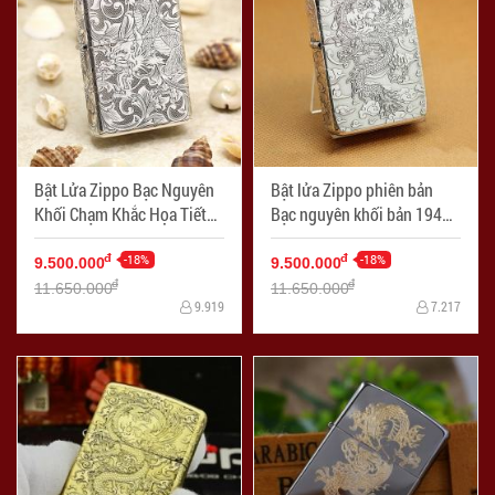
Bật Lửa Zippo Bạc Nguyên
Bật lửa Zippo phiên bản
Khối Chạm Khắc Họa Tiết
Bạc nguyên khối bản 1941
Rồng Nguyên Con - Mã SP:
khắc Rồng nhả ngọc - Mã
ZPC1630
-18%
SP: ZPC1624
-18%
đ
đ
9.500.000
9.500.000
đ
đ
11.650.000
11.650.000
9.919
7.217