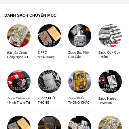
DANH SÁCH CHUYÊN MỤC
ZIPPO
Zippo Bạc Khối
Zippo Cổ - Quý
Bật Lửa Zippo
Anniversary
Cao Cấp
- Hiếm
Công Nghệ 3D
Edition
Sắc Nét
Zippo Catalogue
ZIPPO PHỔ
Zippo PHỔ
Zippo Harley
- Hình Trang Trí
THÔNG
THÔNG KHẮC
Davidson