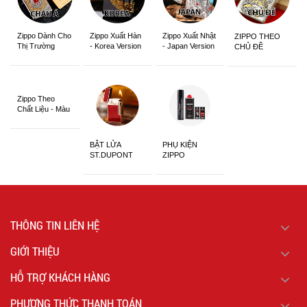
Zippo Dành Cho
Zippo Xuất Hàn
Zippo Xuất Nhật
ZIPPO THEO
Thị Trường
- Korea Version
- Japan Version
CHỦ ĐỀ
Châu Á Khắc
Siêu Đẹp
Zippo Theo
Chất Liệu - Màu
Sắc
BẬT LỬA
PHỤ KIỆN
ST.DUPONT
ZIPPO
CHÍNH HÃNG
THÔNG TIN LIÊN HỆ
GIỚI THIỆU
HỖ TRỢ KHÁCH HÀNG
PHƯƠNG THỨC THANH TOÁN