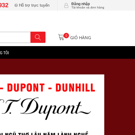
932
Đăng nhập
Hỗ trợ trực tuyến
Tài khoản và đơn hàng
0
GIỎ HÀNG
G TÔI