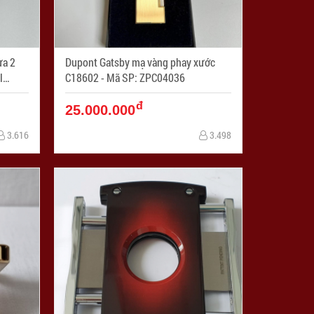
ừa 2
Dupont Gatsby mạ vàng phay xước
l
C18602 - Mã SP: ZPC04036
đ
25.000.000
3.616
3.498