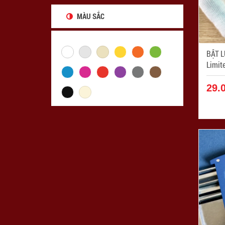
MÀU SẮC
BẬT L
29.