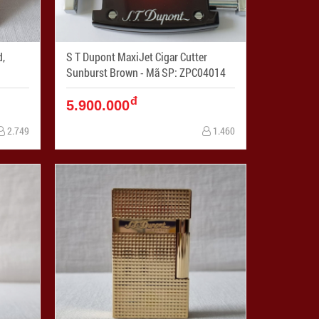
d,
S T Dupont MaxiJet Cigar Cutter
Sunburst Brown - Mã SP: ZPC04014
đ
5.900.000
2.749
1.460