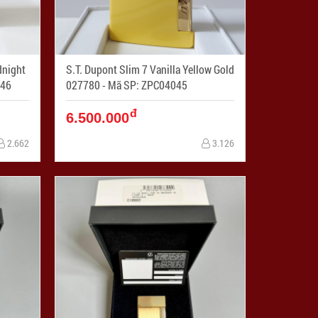
dnight
S.T. Dupont Slim 7 Vanilla Yellow Gold
4046
027780 - Mã SP: ZPC04045
đ
6.500.000
2.662
3.126