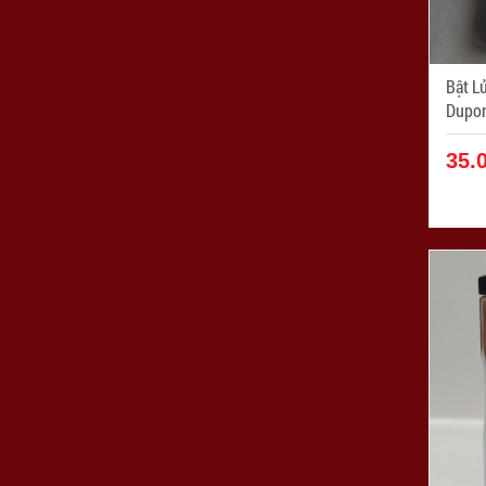
Bật L
Dupon
35.