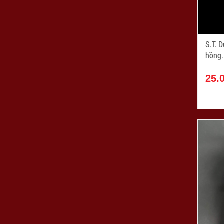
S.T. 
hồng. N
ZPC0
25.