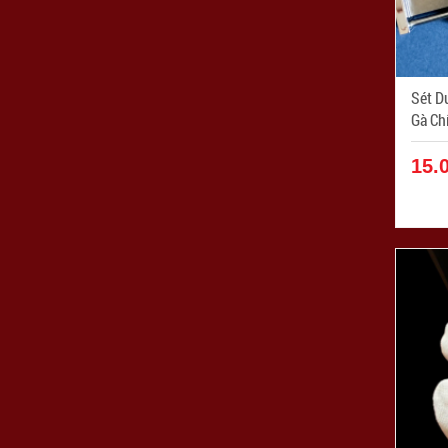
Sét Dupon
Gà Ch
- Mã 
15.