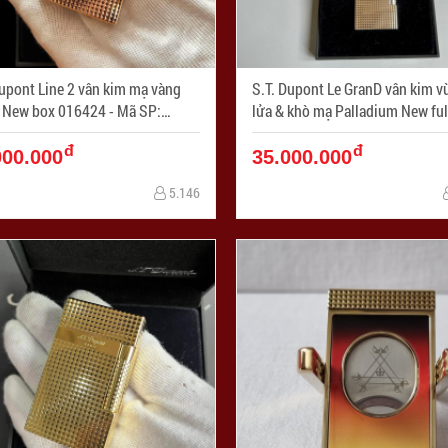
Dupont Line 2 vân kim mạ vàng
S.T. Dupont Le GranD vân kim v
ew box 016424 - Mã SP:
lửa & khò mạ Palladium New ful
4038
C23011 - Mã SP: ZPC04037
đ
đ
000.000
35.000.000
5.146