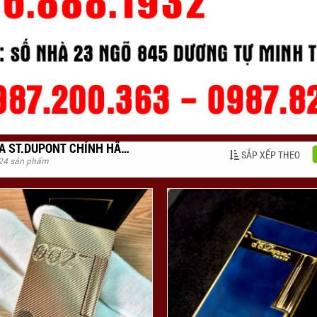
BẬT LỬA ST.DUPONT CHÍNH HÃNG
SẮP XẾP THEO
 24 sản phẩm