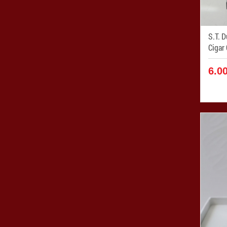
S.T. 
6.0