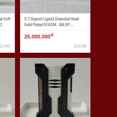
al Soft
S.T Dupont Ligne2 Diamond Head
012
Gold Plated 016284 - Mã SP:
STDP011
đ
25.000.000
2.921
3.738