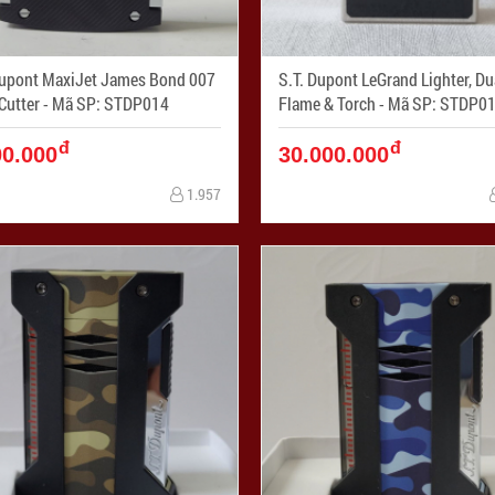
Dupont MaxiJet James Bond 007
S.T. Dupont LeGrand Lighter, Du
Cigar Cutter - Mã SP: STDP014
Flame & Torch - Mã SP: STDP
đ
đ
00.000
30.000.000
1.957