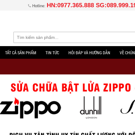
HN:0977.365.888 SG:089.999.1
Hotline:
TẤT CẢ SẢN PHẨM
TIN TỨC
HỎI ĐÁP VÀ HƯỚNG DẪN
VỀ CHÚN