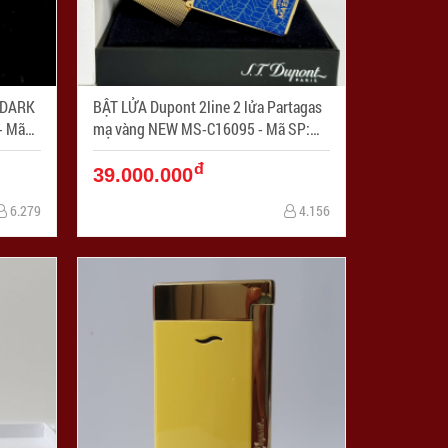
BẬT LỬA Dupont 2line 2 lửa Partagas
mạ vàng NEW MS-C16095 - Mã SP:
ZPC04086
đ
39.000.000
6.279
4.156