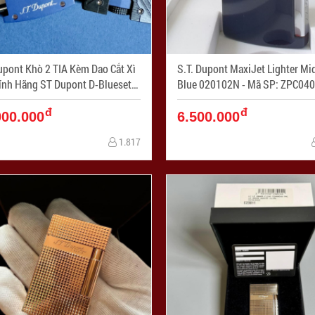
t Khò 2 TIA Kèm Dao Cắt Xì
S.T. Dupont MaxiJet Lighter Mi
ính Hãng ST Dupont D-Bluesette
Blue 020102N - Mã SP: ZPC0
SP: ZPC04047
đ
đ
000.000
6.500.000
1.817