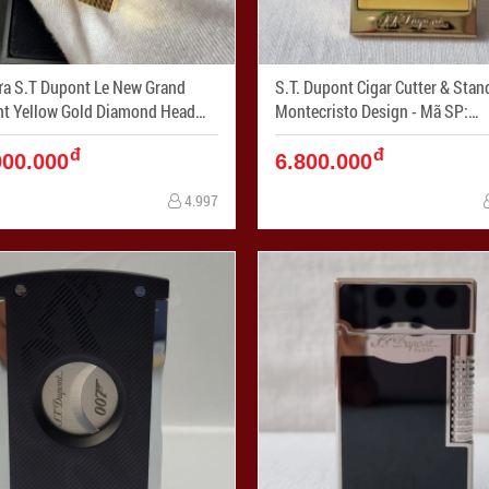
ửa S.T Dupont Le New Grand
S.T. Dupont Cigar Cutter & Stan
t Yellow Gold Diamond Head
Montecristo Design - Mã SP:
Lighter C23009 - Mã SP: ZPC04024
ZPC04015
đ
đ
000.000
6.800.000
4.997