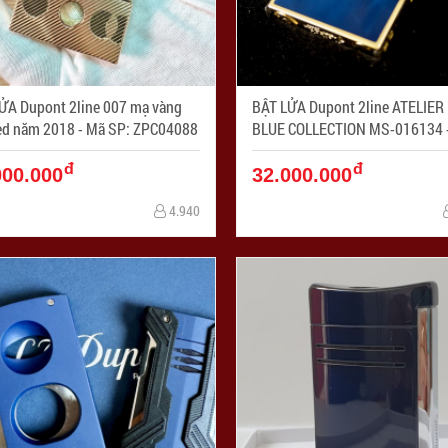
ỬA Dupont 2line 007 mạ vàng
BẬT LỬA Dupont 2line ATELIER DARK
Limited năm 2018 - Mã SP: ZPC04088
BLUE COLLECTION MS-016134 - Mã
SP: ZPC04087
đ
đ
000.000
32.000.000
4.940