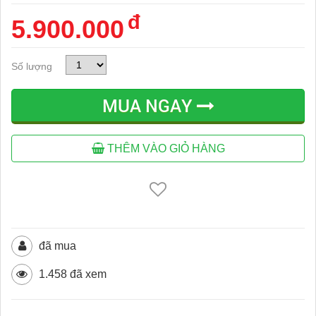
đ
5.900.000
Số lượng
MUA NGAY
THÊM VÀO GIỎ HÀNG
đã mua
1.458 đã xem