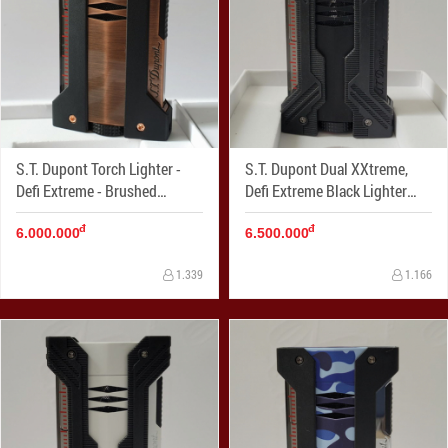
S.T. Dupont Torch Lighter -
S.T. Dupont Dual XXtreme,
Defi Extreme - Brushed
Defi Extreme Black Lighter
Copper
021600
đ
đ
6.000.000
6.500.000
1.339
1.166