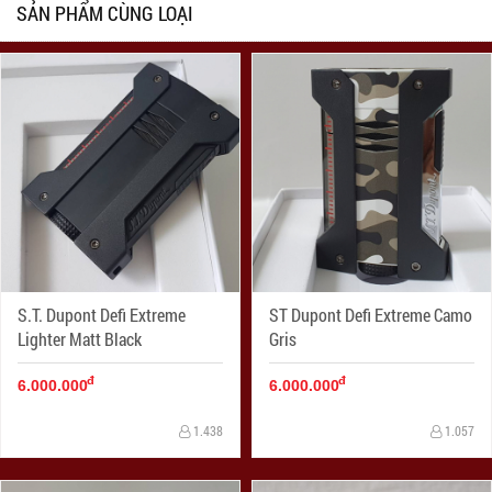
SẢN PHẨM CÙNG LOẠI
S.T. Dupont Defi Extreme
ST Dupont Defi Extreme Camo
Lighter Matt Black
Gris
đ
đ
6.000.000
6.000.000
1.438
1.057