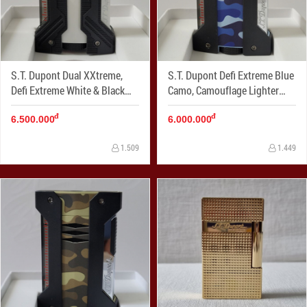
S.T. Dupont Dual XXtreme,
S.T. Dupont Defi Extreme Blue
Defi Extreme White & Black
Camo, Camouflage Lighter
Lighter 021603
021411
đ
đ
6.500.000
6.000.000
1.509
1.449