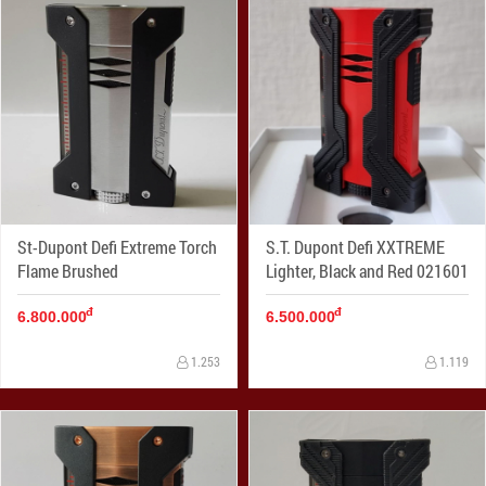
St-Dupont Defi Extreme Torch
S.T. Dupont Defi XXTREME
Flame Brushed
Lighter, Black and Red 021601
đ
đ
6.800.000
6.500.000
1.253
1.119