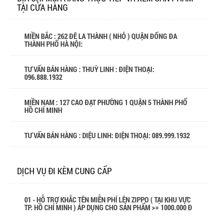
TẠI CỬA HÀNG
MIỀN BẮC : 262 ĐÊ LA THÀNH ( NHỎ ) QUẬN ĐỐNG ĐA
THÀNH PHỐ HÀ NỘI:
TƯ VẤN BÁN HÀNG : THUỲ LINH : ĐIỆN THOẠI:
096.888.1932
MIỀN NAM : 127 CAO ĐẠT PHƯỜNG 1 QUẬN 5 THÀNH PHỐ
HỒ CHÍ MINH
TƯ VẤN BÁN HÀNG : DIỆU LINH: ĐIỆN THOẠI:
089.999.1932
DỊCH VỤ ĐI KÈM CUNG CẤP
01 - HỖ TRỢ KHẮC TÊN MIỄN PHÍ LÊN ZIPPO ( TẠI KHU VỰC
TP. HỒ CHÍ MINH ) ÁP DỤNG CHO SẢN PHẨM >= 1000.000 Đ