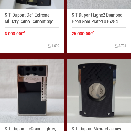
S.T. Dupont Defi Extreme
S.T Dupont Ligne2 Diamond
Military Camo, Camouflage
Head Gold Plated 016284
Lighter 021412
đ
đ
6.000.000
25.000.000
1.690
3.731
S.T. Dupont LeGrand Lighter,
S.T. Dupont MaxiJet James