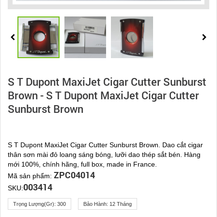
S T Dupont MaxiJet Cigar Cutter Sunburst
Brown - S T Dupont MaxiJet Cigar Cutter
Sunburst Brown
S T Dupont MaxiJet Cigar Cutter Sunburst Brown. Dao cắt cigar
thân sơn mài đỏ loang sáng bóng, lưỡi dao thép sắt bén. Hàng
mới 100%, chính hãng, full box, made in France.
ZPC04014
Mã sản phẩm:
003414
SKU:
Trọng Lượng(gr):
300
Bảo Hành:
12 Tháng