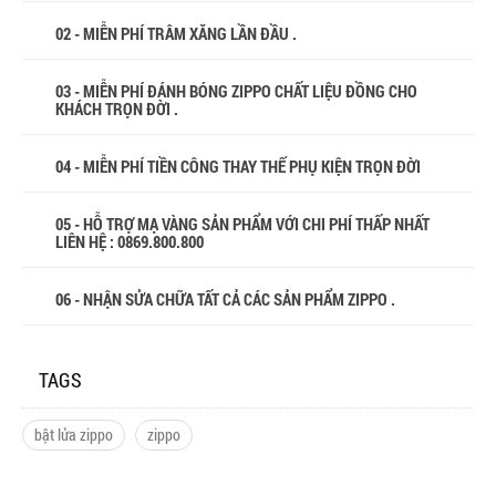
02 - MIỄN PHÍ TRÂM XĂNG LẦN ĐẦU .
03 - MIỄN PHÍ ĐÁNH BÓNG ZIPPO CHẤT LIỆU ĐỒNG CHO
KHÁCH TRỌN ĐỜI .
04 - MIỄN PHÍ TIỀN CÔNG THAY THẾ PHỤ KIỆN TRỌN ĐỜI
05 - HỖ TRỢ MẠ VÀNG SẢN PHẨM VỚI CHI PHÍ THẤP NHẤT
LIÊN HỆ : 0869.800.800
06 - NHẬN SỬA CHỮA TẤT CẢ CÁC SẢN PHẨM ZIPPO .
TAGS
bật lửa zippo
zippo