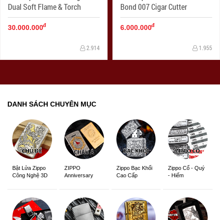
Dual Soft Flame & Torch
Bond 007 Cigar Cutter
đ
đ
30.000.000
6.000.000
2.914
1.955
DANH SÁCH CHUYÊN MỤC
ZIPPO
Zippo Bạc Khối
Zippo Cổ - Quý
Bật Lửa Zippo
Anniversary
Cao Cấp
- Hiếm
Công Nghệ 3D
Edition
Sắc Nét