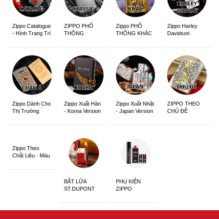
Zippo Catalogue
ZIPPO PHỔ
Zippo PHỔ
Zippo Harley
- Hình Trang Trí
THÔNG
THÔNG KHẮC
Davidson
Zippo Dành Cho
Zippo Xuất Hàn
Zippo Xuất Nhật
ZIPPO THEO
Thị Trường
- Korea Version
- Japan Version
CHỦ ĐỀ
Châu Á Khắc
Siêu Đẹp
Zippo Theo
Chất Liệu - Màu
Sắc
BẬT LỬA
PHỤ KIỆN
ST.DUPONT
ZIPPO
CHÍNH HÃNG