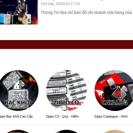
Thứ bảy, 30/05/15 17:59
Thông Tin Địa chỉ bản đồ chi nhánh cửa hàng của 
ippo Bạc Khối Cao Cấp
Zippo Cổ - Quý - Hiếm
Zippo Catalogue - Hình
Trang Trí