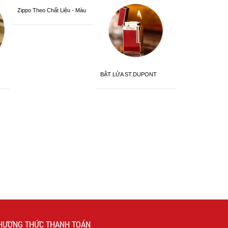
Zippo Theo Chất Liệu - Màu
Sắc
BẬT LỬA ST.DUPONT
CHÍNH HÃNG
HƯƠNG THỨC THANH TOÁN