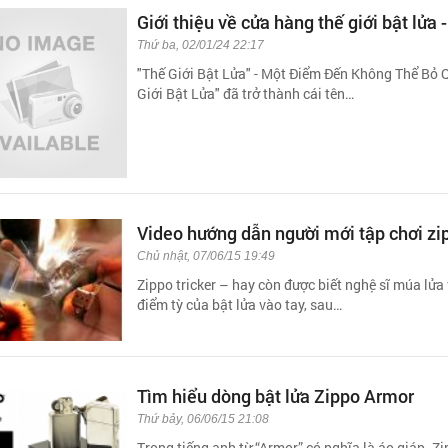
Giới thiệu về cửa hàng thế giới bật lửa -
Thứ ba, 02/01/24 22:17
"Thế Giới Bật Lửa" - Một Điểm Đến Không Thể Bỏ
Giới Bật Lửa" đã trở thành cái tên…
Video hướng dẫn người mới tập chơi zip
Chủ nhật, 07/06/15 19:49
Zippo tricker – hay còn được biết nghệ sĩ múa l
điểm tỳ của bật lửa vào tay, sau…
Tìm hiểu dòng bật lửa Zippo Armor
Thứ bảy, 06/06/15 21:08
Trong tiếng anh từ “Armor” có nghĩa là áo giá