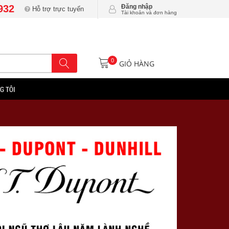
932
Đăng nhập
Hỗ trợ trực tuyến
Tài khoản và đơn hàng
0
GIỎ HÀNG
G TÔI