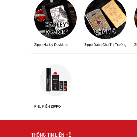
Zippo Dành Cho Thị Trường
Z
Zippo Harley Davidson
Châu Á Khắc Siêu Đẹp
V
PHỤ KIỆN ZIPPO
THÔNG TIN LIÊN HỆ