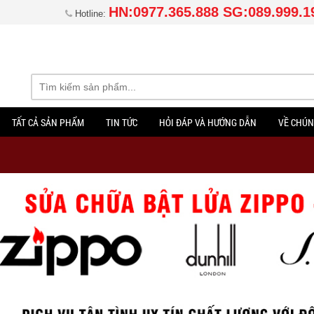
HN:0977.365.888 SG:089.999.1
Hotline:
TẤT CẢ SẢN PHẨM
TIN TỨC
HỎI ĐÁP VÀ HƯỚNG DẪN
VỀ CHÚN