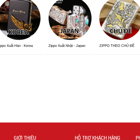
ippo Xuất Hàn - Korea
Zippo Xuất Nhật - Japan
ZIPPO THEO CHỦ ĐỀ
ersion
Version
GIỚI THIỆU
HỖ TRỢ KHÁCH HÀNG
P