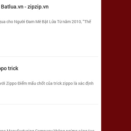
 Batlua.vn - zipzip.vn
 Qua cho Người Đam Mê Bật Lửa Từ năm 2010, "Thế
po trick
ửa với Zippo Điểm mấu chốt của trick zippo là xác định
p. Zippo Manufacturing Company không ngừng sáng tạo