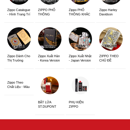
Zippo Catalogue
ZIPPO PHỔ
Zippo PHỔ
Zippo Harley
- Hình Trang Trí
THÔNG
THÔNG KHẮC
Davidson
Zippo Dành Cho
Zippo Xuất Hàn
Zippo Xuất Nhật
ZIPPO THEO
Thị Trường
- Korea Version
- Japan Version
CHỦ ĐỀ
Châu Á Khắc
Siêu Đẹp
Zippo Theo
Chất Liệu - Màu
Sắc
BẬT LỬA
PHỤ KIỆN
ST.DUPONT
ZIPPO
CHÍNH HÃNG