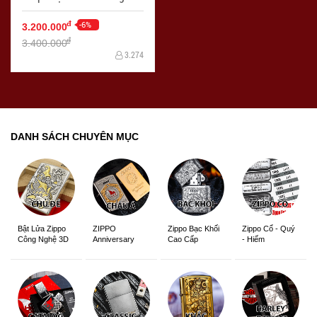
quanh - Mã SP: ZPC0359
-6%
đ
3.200.000
đ
3.400.000
3.274
DANH SÁCH CHUYÊN MỤC
ZIPPO
Zippo Bạc Khối
Zippo Cổ - Quý
Bật Lửa Zippo
Anniversary
Cao Cấp
- Hiếm
Công Nghệ 3D
Edition
Sắc Nét