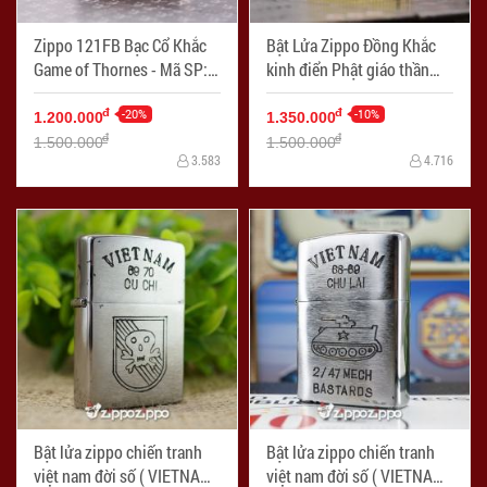
Zippo 121FB Bạc Cổ Khắc
Bật Lửa Zippo Đồng Khắc
Game of Thornes - Mã SP:
kinh điển Phật giáo thần
ZPC1723
chú Shurangama Armor -
-20%
Mã SP: ZPC1722-169
-10%
đ
đ
1.200.000
1.350.000
đ
đ
1.500.000
1.500.000
3.583
4.716
Bật lửa zippo chiến tranh
Bật lửa zippo chiến tranh
việt nam đời số ( VIETNAM-
việt nam đời số ( VIETNAM-