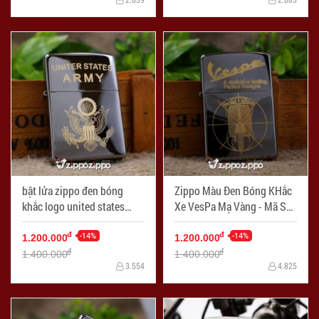
bật lửa zippo đen bóng
Zippo Màu Đen Bóng KHắc
khắc logo united states
Xe VesPa Mạ Vàng - Mã SP:
ARMY mạ vàng - Mã SP:
ZPC1511
ZPC1515
-14%
-14%
đ
đ
1.200.000
1.200.000
đ
đ
1.400.000
1.400.000
3.554
4.825