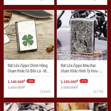
Bật Lửa Zippo Chính Hãng
Bật Lửa Zippo Màu Bạc
Chạm Khắc Cỏ Bốn Lá - Mã
Chạm Khắc Hình Tỳ Hưu -
SP: ZPC1685
Mã SP: ZPC1686
-26%
-27%
đ
đ
1.140.000
1.100.000
đ
đ
1.550.000
1.500.000
8.022
7.155