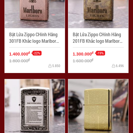
Bật Lửa Zippo CHính Hãng
Bật Lửa Zippo CHính Hãng
301FB Khắc logo Marlboro
201FB Khắc logo Marlboro
- Mã SP: ZPC1727
- Mã SP: ZPC1726
-22%
-19%
đ
đ
1.400.000
1.300.000
đ
đ
1.800.000
1.600.000
5.850
6.496