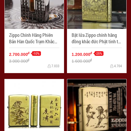
Zippo Chính Hãng Phiên
Bật lửa Zippo chính hãng
Bản Hàn Quốc Trạm Khắc
đồng khắc đức Phật tinh tế
Thánh Giá Tinh Tế - Mã SP:
- Mã SP: ZPC0337-254
ZPC1207
-10%
-25%
đ
đ
2.700.000
1.200.000
đ
đ
3.000.000
1.600.000
7.033
4.704