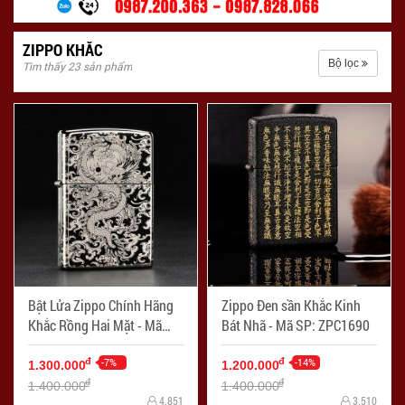
ZIPPO KHẮC
Bộ lọc
Tìm thấy 23 sản phẩm
Bật Lửa Zippo Chính Hãng
Zippo Đen sần Khắc Kinh
Khắc Rồng Hai Mặt - Mã
Bát Nhã - Mã SP: ZPC1690
SP: ZPC1691
-7%
-14%
đ
đ
1.300.000
1.200.000
đ
đ
1.400.000
1.400.000
4.851
3.510