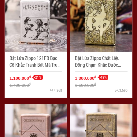
Bật Lửa Zippo 121FB Bạc
Bật Lửa Zippo Chất Liệu
Cổ Khắc Tranh Bát Mã Truy
Đồng Chạm Khắc Đước
Phong - Mã SP: ZPC1732
Phật - Mã SP: ZPC1731-
-21%
254
-19%
đ
đ
1.100.000
1.300.000
đ
đ
1.400.000
1.600.000
4.368
3.590