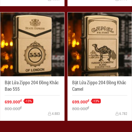
Bật Lửa Zippo 204 Đồng Khắc
Bật Lửa Zippo 204 Đồng Khắc
Bao 555
Camel
-13%
-13%
đ
đ
699.000
699.000
đ
đ
800.000
800.000
4.883
6.782