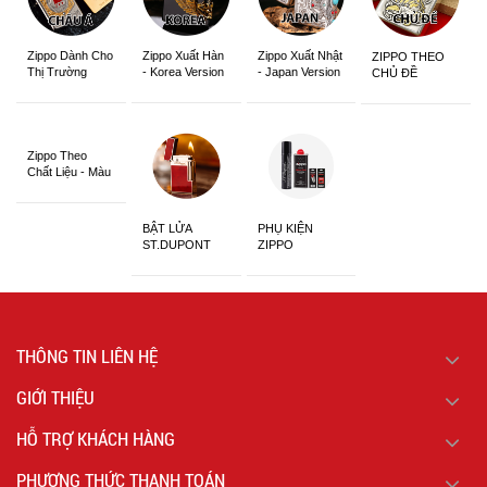
Zippo Dành Cho
Zippo Xuất Hàn
Zippo Xuất Nhật
ZIPPO THEO
Thị Trường
- Korea Version
- Japan Version
CHỦ ĐỀ
Châu Á Khắc
Siêu Đẹp
Zippo Theo
Chất Liệu - Màu
Sắc
BẬT LỬA
PHỤ KIỆN
ST.DUPONT
ZIPPO
CHÍNH HÃNG
THÔNG TIN LIÊN HỆ
GIỚI THIỆU
HỖ TRỢ KHÁCH HÀNG
PHƯƠNG THỨC THANH TOÁN