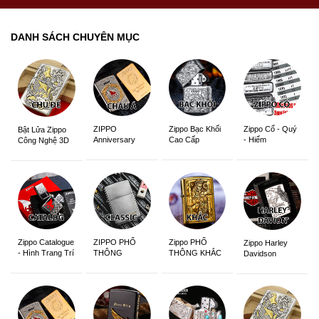
DANH SÁCH CHUYÊN MỤC
ZIPPO
Zippo Bạc Khối
Zippo Cổ - Quý
Bật Lửa Zippo
Anniversary
Cao Cấp
- Hiếm
Công Nghệ 3D
Edition
Sắc Nét
Zippo Catalogue
ZIPPO PHỔ
Zippo PHỔ
Zippo Harley
- Hình Trang Trí
THÔNG
THÔNG KHẮC
Davidson