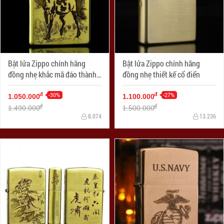
Bật lửa Zippo chính hãng
Bật lửa Zippo chính hãng
đồng nhẹ khắc mã đáo thành
đồng nhẹ thiết kế cổ điển
công
-30%
-27%
đ
đ
1.050.000
1.100.000
đ
đ
1.490.000
1.500.000
8.074
13.236