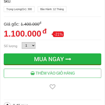
SKU:
Trọng Lượng(gr):
300
Bảo Hành:
12 Tháng
đ
Giá gốc:
1.400.000
đ
1.100.000
-21%
Số lượng
MUA NGAY
THÊM VÀO GIỎ HÀNG