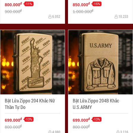
-11%
-15%
đ
đ
800.000
850.000
đ
đ
900.000
1.000.000
6.052
10.233
Bật Lửa Zippo 204 Khắc Nữ
Bật Lửa Zippo 204B Khắc
Thần Tự Do
U.S.ARMY
-13%
-13%
đ
đ
699.000
699.000
đ
đ
800.000
800.000
4.080
3.116