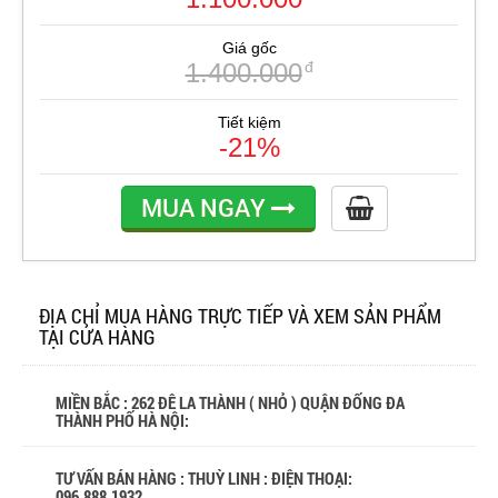
Giá gốc
1.400.000
đ
Tiết kiệm
-21%
MUA NGAY
ĐỊA CHỈ MUA HÀNG TRỰC TIẾP VÀ XEM SẢN PHẨM
TẠI CỬA HÀNG
MIỀN BẮC : 262 ĐÊ LA THÀNH ( NHỎ ) QUẬN ĐỐNG ĐA
THÀNH PHỐ HÀ NỘI:
TƯ VẤN BÁN HÀNG : THUỲ LINH : ĐIỆN THOẠI:
096.888.1932