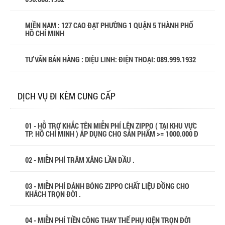
MIỀN NAM : 127 CAO ĐẠT PHƯỜNG 1 QUẬN 5 THÀNH PHỐ
HỒ CHÍ MINH
TƯ VẤN BÁN HÀNG : DIỆU LINH: ĐIỆN THOẠI:
089.999.1932
DỊCH VỤ ĐI KÈM CUNG CẤP
01 - HỖ TRỢ KHẮC TÊN MIỄN PHÍ LÊN ZIPPO ( TẠI KHU VỰC
TP. HỒ CHÍ MINH ) ÁP DỤNG CHO SẢN PHẨM >= 1000.000 Đ
02 - MIỄN PHÍ TRÂM XĂNG LẦN ĐẦU .
03 - MIỄN PHÍ ĐÁNH BÓNG ZIPPO CHẤT LIỆU ĐỒNG CHO
KHÁCH TRỌN ĐỜI .
04 - MIỄN PHÍ TIỀN CÔNG THAY THẾ PHỤ KIỆN TRỌN ĐỜI