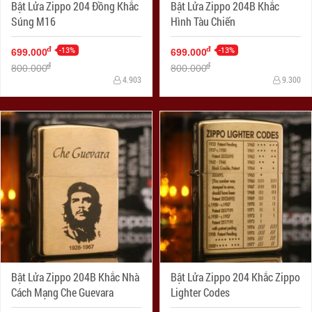
Bật Lửa Zippo 204 Đồng Khắc
Bật Lửa Zippo 204B Khắc
Súng M16
Hình Tàu Chiến
-13%
-13%
đ
đ
699.000
699.000
đ
đ
800.000
800.000
4.903
9.300
Bật Lửa Zippo 204B Khắc Nhà
Bật Lửa Zippo 204 Khắc Zippo
Cách Mạng Che Guevara
Lighter Codes