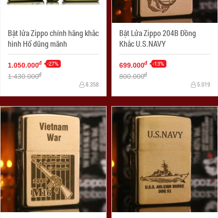
Bật lửa Zippo chính hãng khắc
Bật Lửa Zippo 204B Đồng
hình Hổ dũng mãnh
Khắc U.S.NAVY
-27%
-13%
đ
đ
1.050.000
699.000
đ
đ
1.430.000
800.000
8.358
5.019