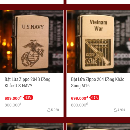
Bật Lửa Zippo 204B Đồng
Bật Lửa Zippo 204 Đồng Khắc
Khắc U.S.NAVY
Súng M16
-13%
-13%
đ
đ
699.000
699.000
đ
đ
800.000
800.000
5.020
4.904