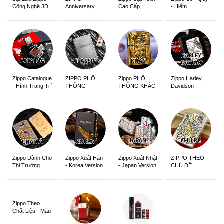
Anniversary
Cao Cấp
- Hiếm
Công Nghệ 3D
Edition
Sắc Nét
Zippo Catalogue
ZIPPO PHỔ
Zippo PHỔ
Zippo Harley
- Hình Trang Trí
THÔNG
THÔNG KHẮC
Davidson
Zippo Dành Cho
Zippo Xuất Hàn
Zippo Xuất Nhật
ZIPPO THEO
Thị Trường
- Korea Version
- Japan Version
CHỦ ĐỀ
Châu Á Khắc
Siêu Đẹp
Zippo Theo
Chất Liệu - Màu
Sắc