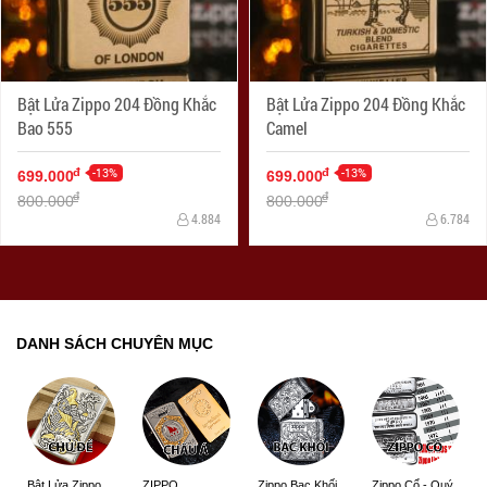
Bật Lửa Zippo 204 Đồng Khắc
Bật Lửa Zippo 204 Đồng Khắc
Bao 555
Camel
-13%
-13%
đ
đ
699.000
699.000
đ
đ
800.000
800.000
4.884
6.784
DANH SÁCH CHUYÊN MỤC
ZIPPO
Zippo Bạc Khối
Zippo Cổ - Quý
Bật Lửa Zippo