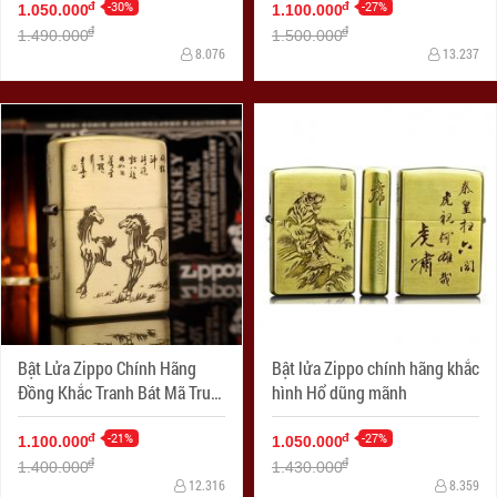
-30%
-27%
đ
đ
1.050.000
1.100.000
đ
đ
1.490.000
1.500.000
8.076
13.237
Bật Lửa Zippo Chính Hãng
Bật lửa Zippo chính hãng khắc
Đồng Khắc Tranh Bát Mã Truy
hình Hổ dũng mãnh
Phong
-21%
-27%
đ
đ
1.100.000
1.050.000
đ
đ
1.400.000
1.430.000
12.316
8.359