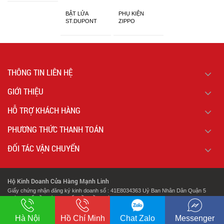
BẬT LỬA
PHỤ KIỆN
ST.DUPONT
ZIPPO
CHÍNH HÃNG
THÔNG TIN LIÊN HỆ
GIỚI THIỆU
HỖ TRỢ KHÁCH HÀNG
PHƯƠNG THỨC THANH TOÁN
ĐỐI TÁC VẬN CHUYỂN
Hộ Kinh Doanh Cửa Hàng Mạnh Linh
Giấy chứng nhận đăng ký kinh doanh số : 41E8034363 Uỷ Ban Nhân Dân Quận 5
Thành Phố Hồ Chí Minh Cấp Lần Đầu Ngày : 07/02/2018.
.
Địa chỉ: 127 Cao Đạt Phường 1 Quận 5 Thành Phố Hồ Chí Minh
Hà Nội
Hồ Chí Minh
Chat Zalo
Messenger