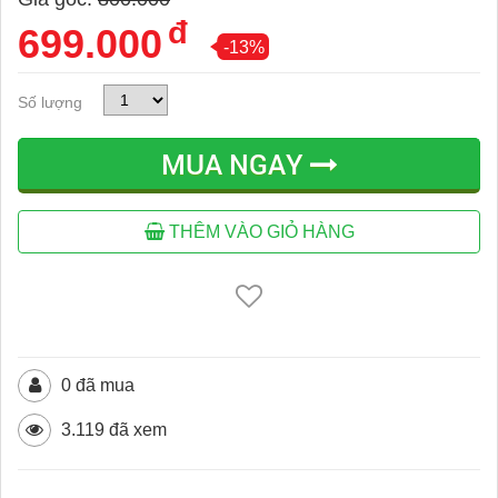
đ
699.000
-13%
Số lượng
MUA NGAY
THÊM VÀO GIỎ HÀNG
0 đã mua
3.119 đã xem