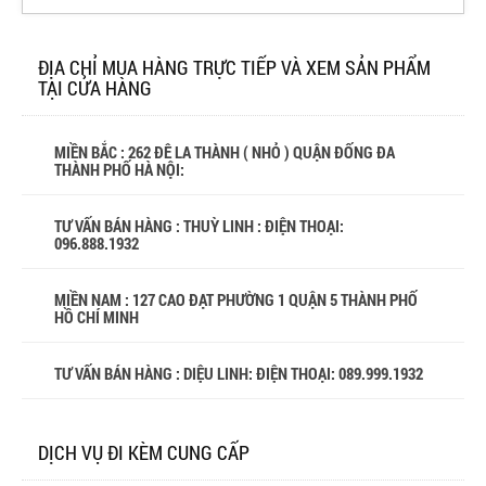
ĐỊA CHỈ MUA HÀNG TRỰC TIẾP VÀ XEM SẢN PHẨM
TẠI CỬA HÀNG
MIỀN BẮC : 262 ĐÊ LA THÀNH ( NHỎ ) QUẬN ĐỐNG ĐA
THÀNH PHỐ HÀ NỘI:
TƯ VẤN BÁN HÀNG : THUỲ LINH : ĐIỆN THOẠI:
096.888.1932
MIỀN NAM : 127 CAO ĐẠT PHƯỜNG 1 QUẬN 5 THÀNH PHỐ
HỒ CHÍ MINH
TƯ VẤN BÁN HÀNG : DIỆU LINH: ĐIỆN THOẠI:
089.999.1932
DỊCH VỤ ĐI KÈM CUNG CẤP