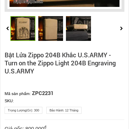
Bật Lửa Zippo 204B Khắc U.S.ARMY -
Turn on the Zippo Light 204B Engraving
U.S.ARMY
ZPC2231
Mã sản phẩm:
SKU:
Trọng Lượng(gr):
300
Bảo Hành:
12 Tháng
đ
Giá gốc:
800.000