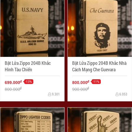
Bật Lửa Zippo 204B Khắc
Bật Lửa Zippo 204B Khắc Nhà
Hình Tàu Chiến
Cách Mạng Che Guevara
-13%
-11%
đ
đ
699.000
800.000
đ
đ
800.000
900.000
9.301
6.053