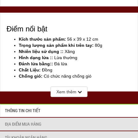
Điểm nổi bật
Kích thước sản phẩm:
56 x 39 x 12 cm
Trọng lượng sản phẩm khi trên tay:
80g
Nhiên liệu sử dụng ::
Xăng
Hình dạng lửa ::
Lừa thường
Đánh lửa bằng::
Đá lửa
Chất Liệu:
Đồng
Chống gió:
Có chức năng chống gió
Sản xuất tại:
Mỹ ( USA)
Xem thêm
THÔNG TIN CHI TIẾT
ĐỊA ĐIỂM MUA HÀNG
TÀI KHOẢN NGÂN HÀNG