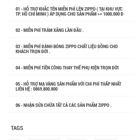
01 - HỖ TRỢ KHẮC TÊN MIỄN PHÍ LÊN ZIPPO ( TẠI KHU VỰC
TP. HỒ CHÍ MINH ) ÁP DỤNG CHO SẢN PHẨM >= 1000.000 Đ
02 - MIỄN PHÍ TRÂM XĂNG LẦN ĐẦU .
03 - MIỄN PHÍ ĐÁNH BÓNG ZIPPO CHẤT LIỆU ĐỒNG CHO
KHÁCH TRỌN ĐỜI .
04 - MIỄN PHÍ TIỀN CÔNG THAY THẾ PHỤ KIỆN TRỌN ĐỜI
05 - HỖ TRỢ MẠ VÀNG SẢN PHẨM VỚI CHI PHÍ THẤP NHẤT
LIÊN HỆ : 0869.800.800
06 - NHẬN SỬA CHỮA TẤT CẢ CÁC SẢN PHẨM ZIPPO .
TAGS