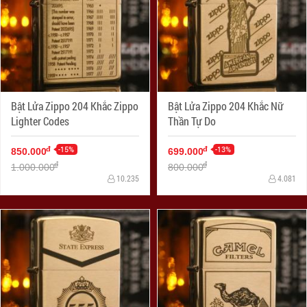
Bật Lửa Zippo 204 Khắc Zippo
Bật Lửa Zippo 204 Khắc Nữ
Lighter Codes
Thần Tự Do
-15%
-13%
đ
đ
850.000
699.000
đ
đ
1.000.000
800.000
10.235
4.081