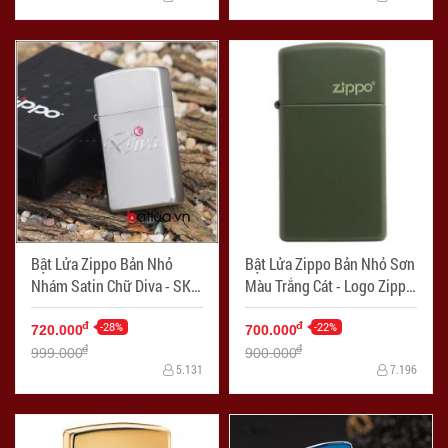
Bật Lửa Zippo Bản Nhỏ
Bật Lửa Zippo Bản Nhỏ Sơn
Nhám Satin Chữ Diva - SKU
Màu Trắng Cát - Logo Zippo
24573 – Zippo Slim Diva
SKU 1627ZL- Zippo Slim®
Silver Style - Mã SP:
-28%
Green Matte Zippo Logo -
-22%
đ
đ
720.000
700.000
ZPC1863
Mã SP: ZPC1735
đ
đ
999.000
900.000
5.131
7.196