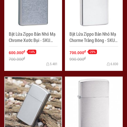
Bật Lửa Zippo Bản Nhỏ Mạ
Bật Lửa Zippo Bản Nhỏ Mạ
Chrome Xước Bụi - SKU
Chorme Trắng Bóng - SKU
1607 – Zippo Slim Street
1610 – Zippo Slim High
Chrome - Mã SP: ZPC0309
-14%
Polished Chrome - Mã SP:
-29%
đ
đ
600.000
700.000
ZPC0306
đ
đ
700.000
990.000
5.481
6.830