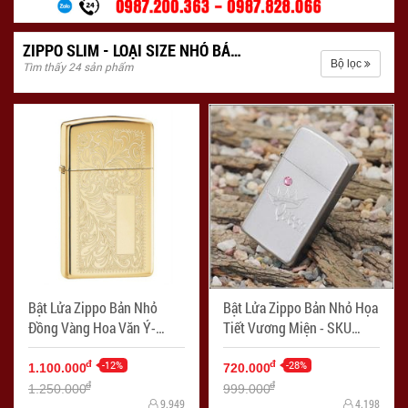
ZIPPO SLIM - LOẠI SIZE NHỎ BẢN HẸP
Bộ lọc
Tìm thấy 24 sản phẩm
Bật Lửa Zippo Bản Nhỏ
Bật Lửa Zippo Bản Nhỏ Họa
Đồng Vàng Hoa Văn Ý-
Tiết Vương Miện - SKU
Zippo SKU 1652B – Zippo
24572 – Zippo Slim Queen
Slim Venetian Brass - Mã
-12%
- Mã SP: ZPC1864
-28%
đ
đ
1.100.000
720.000
SP: ZPC1865
đ
đ
1.250.000
999.000
9.949
4.198