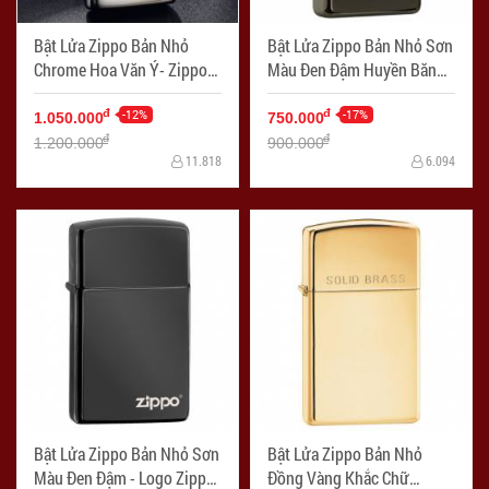
Bật Lửa Zippo Bản Nhỏ
Bật Lửa Zippo Bản Nhỏ Sơn
Chrome Hoa Văn Ý- Zippo
Màu Đen Đậm Huyền Băng-
Sku 1652 – Zippo Slim
Logo Zippo SKU 28123 –
Venetian High Polish
-12%
Zippo Slim Ebony - Mã SP:
-17%
đ
đ
1.050.000
750.000
Chrome - Mã SP: ZPC1306
ZPC1279
đ
đ
1.200.000
900.000
11.818
6.094
Bật Lửa Zippo Bản Nhỏ Sơn
Bật Lửa Zippo Bản Nhỏ
Màu Đen Đậm - Logo Zippo
Đồng Vàng Khắc Chữ