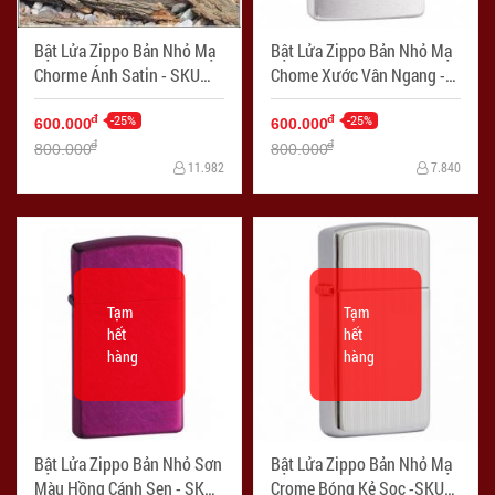
Bật Lửa Zippo Bản Nhỏ Mạ
Bật Lửa Zippo Bản Nhỏ Mạ
Chorme Ánh Satin - SKU
Chome Xước Vân Ngang -
1605 – Zippo Slim Satin
SKU 1600 – Zippo Slim
Chrome - Mã SP: ZPC0304
-25%
Brushed Chrome - Mã SP:
-25%
đ
đ
600.000
600.000
ZPC0102
đ
đ
800.000
800.000
11.982
7.840
Tạm
Tạm
hết
hết
hàng
hàng
Bật Lửa Zippo Bản Nhỏ Sơn
Bật Lửa Zippo Bản Nhỏ Mạ
Màu Hồng Cánh Sen - SKU
Crome Bóng Kẻ Sọc -SKU