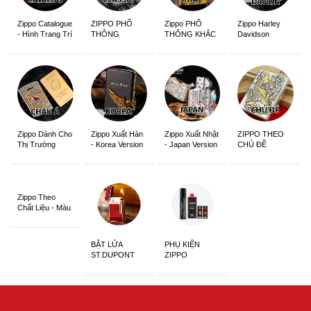
Zippo Catalogue
ZIPPO PHỔ
Zippo PHỔ
Zippo Harley
- Hình Trang Trí
THÔNG
THÔNG KHẮC
Davidson
Zippo Dành Cho
Zippo Xuất Hàn
Zippo Xuất Nhật
ZIPPO THEO
Thị Trường
- Korea Version
- Japan Version
CHỦ ĐỀ
Châu Á Khắc
Siêu Đẹp
Zippo Theo
Chất Liệu - Màu
Sắc
BẬT LỬA
PHỤ KIỆN
ST.DUPONT
ZIPPO
CHÍNH HÃNG