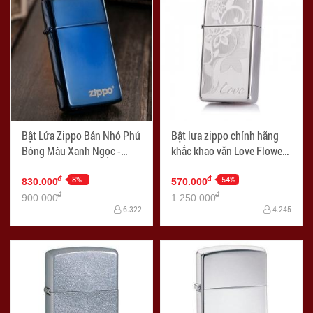
Bật Lửa Zippo Bản Nhỏ Phủ
Bật lưa zippo chính hãng
Bóng Màu Xanh Ngọc -
khắc khao văn Love Flower -
Logo Zippo SKU 20494ZL –
Mã SP: ZPC0354
Zippo Slim Sapphire Zippo
-8%
-54%
đ
đ
830.000
570.000
Logo - Mã SP: ZPC0822
đ
đ
900.000
1.250.000
6.322
4.245