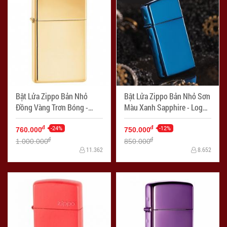
Bật Lửa Zippo Bản Nhỏ
Bật Lửa Zippo Bản Nhỏ Sơn
Đồng Vàng Trơn Bóng -
Màu Xanh Sapphire - Logo
SKU 1654B – Zippo Slim
Zippo SKU 20494 – Zippo
High Polish Brass - Mã SP:
-24%
Slim Sapphire - Mã SP:
-12%
đ
đ
760.000
750.000
ZPC1394
ZPC1332
đ
đ
1.000.000
850.000
11.362
8.652