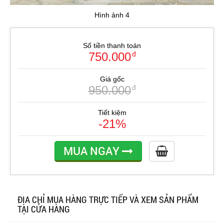
Hình ảnh 4
Số tiền thanh toán
750.000
đ
Giá gốc
950.000
đ
Tiết kiệm
-21%
MUA NGAY
ĐỊA CHỈ MUA HÀNG TRỰC TIẾP VÀ XEM SẢN PHẨM
TẠI CỬA HÀNG