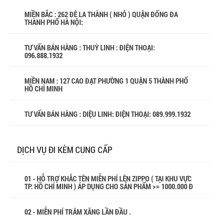
MIỀN BẮC : 262 ĐÊ LA THÀNH ( NHỎ ) QUẬN ĐỐNG ĐA
THÀNH PHỐ HÀ NỘI:
TƯ VẤN BÁN HÀNG : THUỲ LINH : ĐIỆN THOẠI:
096.888.1932
MIỀN NAM : 127 CAO ĐẠT PHƯỜNG 1 QUẬN 5 THÀNH PHỐ
HỒ CHÍ MINH
TƯ VẤN BÁN HÀNG : DIỆU LINH: ĐIỆN THOẠI:
089.999.1932
DỊCH VỤ ĐI KÈM CUNG CẤP
01 - HỖ TRỢ KHẮC TÊN MIỄN PHÍ LÊN ZIPPO ( TẠI KHU VỰC
TP. HỒ CHÍ MINH ) ÁP DỤNG CHO SẢN PHẨM >= 1000.000 Đ
02 - MIỄN PHÍ TRÂM XĂNG LẦN ĐẦU .