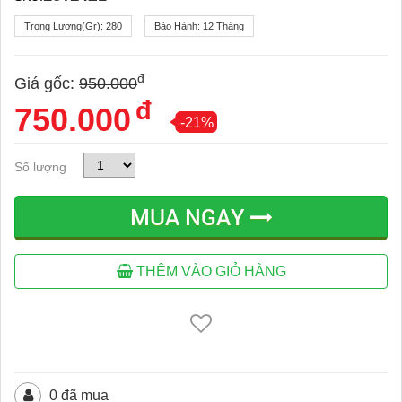
Trọng Lượng(gr):
280
Bảo Hành:
12 Tháng
đ
Giá gốc:
950.000
đ
750.000
-21%
Số lượng
MUA NGAY
THÊM VÀO GIỎ HÀNG
0 đã mua