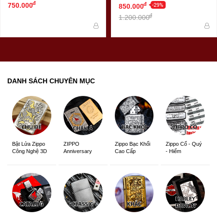
đ
1941 Brushed Chrome
-29%
đ
750.000
850.000
đ
1.200.000
DANH SÁCH CHUYÊN MỤC
ZIPPO
Zippo Bạc Khối
Zippo Cổ - Quý
Bật Lửa Zippo
Anniversary
Cao Cấp
- Hiếm
Công Nghệ 3D
Edition
Sắc Nét