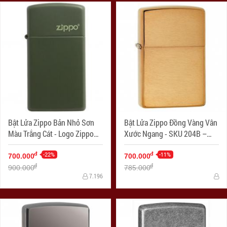
Bật Lửa Zippo Bản Nhỏ Sơn
Bật Lửa Zippo Đồng Vàng Vân
Màu Trắng Cát - Logo Zippo
Xước Ngang - SKU 204B –
SKU 1627ZL- Zippo Slim®
Zippo Brushed Brass
Green Matte Zippo Logo
-22%
-11%
đ
đ
700.000
700.000
đ
đ
900.000
785.000
7.196