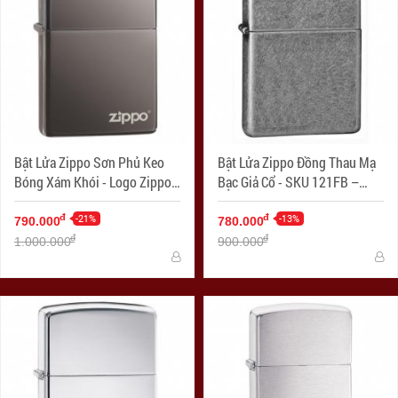
Bật Lửa Zippo Sơn Phủ Keo
Bật Lửa Zippo Đồng Thau Mạ
Bóng Xám Khói - Logo Zippo
Bạc Giả Cổ - SKU 121FB –
SKU 150ZL – Zippo Black Ice
Zippo Antique Silver Plate
with Zippo Logo
-21%
-13%
đ
đ
790.000
780.000
đ
đ
1.000.000
900.000