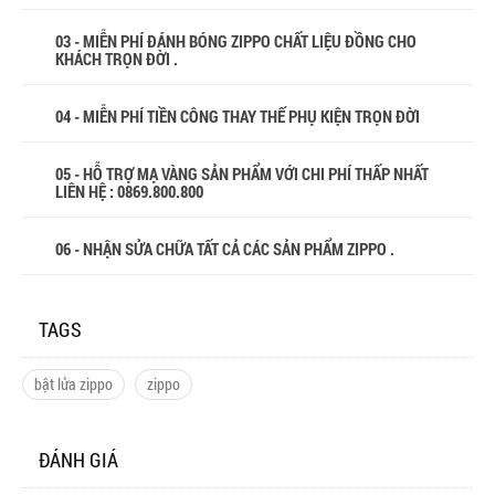
03 - MIỄN PHÍ ĐÁNH BÓNG ZIPPO CHẤT LIỆU ĐỒNG CHO
KHÁCH TRỌN ĐỜI .
04 - MIỄN PHÍ TIỀN CÔNG THAY THẾ PHỤ KIỆN TRỌN ĐỜI
05 - HỖ TRỢ MẠ VÀNG SẢN PHẨM VỚI CHI PHÍ THẤP NHẤT
LIÊN HỆ : 0869.800.800
06 - NHẬN SỬA CHỮA TẤT CẢ CÁC SẢN PHẨM ZIPPO .
TAGS
bật lửa zippo
zippo
ĐÁNH GIÁ