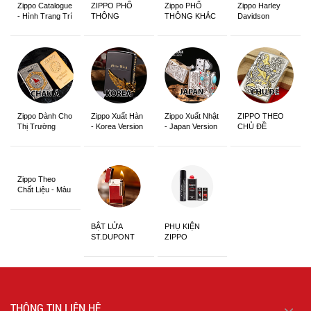
Zippo Catalogue
ZIPPO PHỔ
Zippo PHỔ
Zippo Harley
- Hình Trang Trí
THÔNG
THÔNG KHẮC
Davidson
Zippo Dành Cho
Zippo Xuất Hàn
Zippo Xuất Nhật
ZIPPO THEO
Thị Trường
- Korea Version
- Japan Version
CHỦ ĐỀ
Châu Á Khắc
Siêu Đẹp
Zippo Theo
Chất Liệu - Màu
Sắc
BẬT LỬA
PHỤ KIỆN
ST.DUPONT
ZIPPO
CHÍNH HÃNG
THÔNG TIN LIÊN HỆ