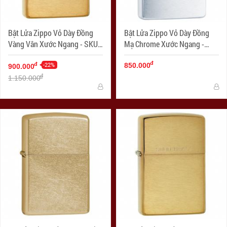
Bật Lửa Zippo Vỏ Dày Đồng
Bật Lửa Zippo Vỏ Dày Đồng
Vàng Vân Xước Ngang - SKU
Mạ Chrome Xước Ngang -
168 – Zippo Armor Brushed
SKU 162 – Zippo Armor
đ
Brass
-22%
Brushed Chrome
đ
850.000
900.000
đ
1.150.000