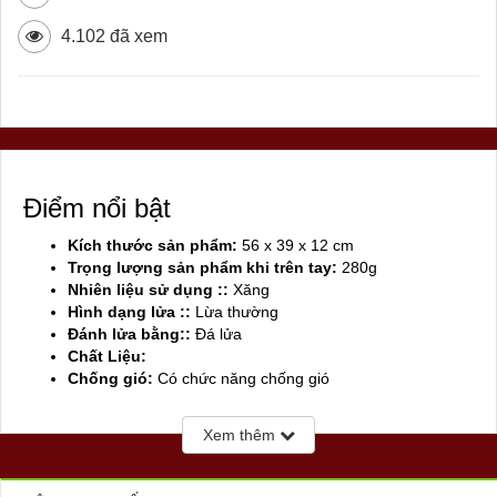
4.102 đã xem
Điểm nổi bật
Kích thước sản phẩm:
56 x 39 x 12 cm
Trọng lượng sản phẩm khi trên tay:
280g
Nhiên liệu sử dụng ::
Xăng
Hình dạng lửa ::
Lừa thường
Đánh lửa bằng::
Đá lửa
Chất Liệu:
Chống gió:
Có chức năng chống gió
Sản xuất tại:
Mỹ ( USA)
Xem thêm