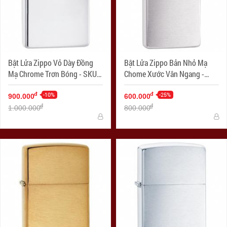
Bật Lửa Zippo Vỏ Dày Đồng
Bật Lửa Zippo Bản Nhỏ Mạ
Mạ Chrome Trơn Bóng - SKU
Chome Xước Vân Ngang -
167 – Zippo Armor High
SKU 1600 – Zippo Slim
Polished Chrome
-10%
Brushed Chrome
-25%
đ
đ
900.000
600.000
đ
đ
1.000.000
800.000