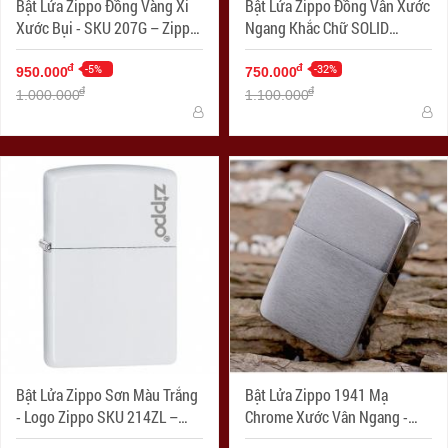
Bật Lửa Zippo Đồng Vàng Xi
Bật Lửa Zippo Đồng Vân Xước
Xước Bụi - SKU 207G – Zippo
Ngang Khắc Chữ SOLID
Gold Dust
BRASS - SKU 204 – Zippo
-5%
Brushed Brass Engraved
-32%
đ
đ
950.000
750.000
đ
đ
1.000.000
1.100.000
Bật Lửa Zippo Sơn Màu Trắng
Bật Lửa Zippo 1941 Mạ
- Logo Zippo SKU 214ZL –
Chrome Xước Vân Ngang -
Zippo White Matte With Logo
SKU 1941 – Zippo Replica