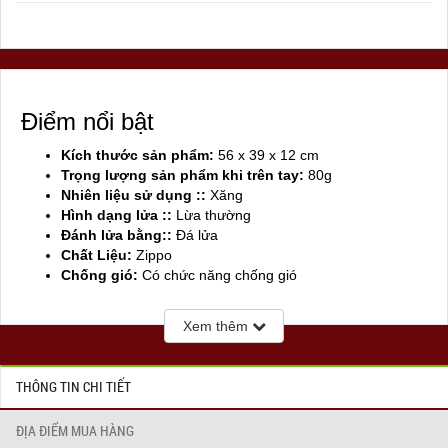
Điểm nổi bật
Kích thước sản phẩm:
56 x 39 x 12 cm
Trọng lượng sản phẩm khi trên tay:
80g
Nhiên liệu sử dụng ::
Xăng
Hình dạng lửa ::
Lừa thường
Đánh lửa bằng::
Đá lửa
Chất Liệu:
Zippo
Chống gió:
Có chức năng chống gió
Sản xuất tại:
Mỹ ( USA)
Xem thêm
THÔNG TIN CHI TIẾT
ĐỊA ĐIỂM MUA HÀNG