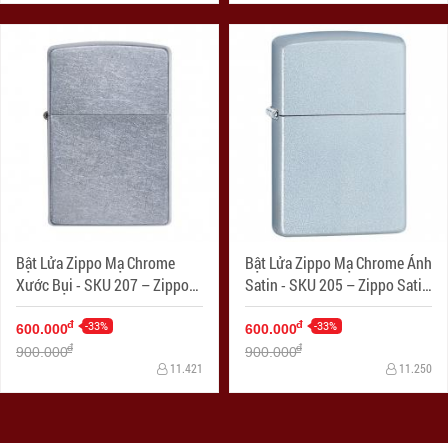
Bật Lửa Zippo Mạ Chrome
Bật Lửa Zippo Mạ Chrome Ánh
Xước Bụi - SKU 207 – Zippo
Satin - SKU 205 – Zippo Satin
Street Chrome
Chrome
-33%
-33%
đ
đ
600.000
600.000
đ
đ
900.000
900.000
11.421
11.250