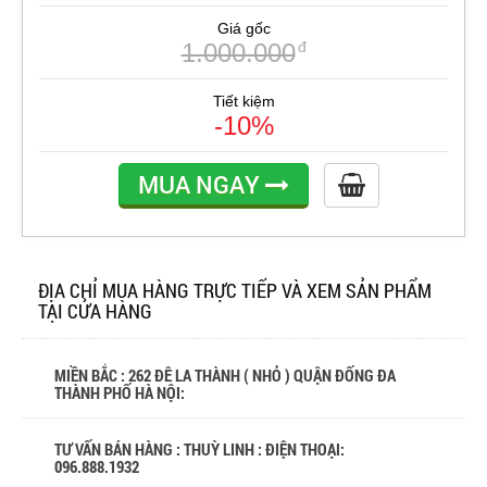
Giá gốc
1.000.000
đ
Tiết kiệm
-10%
MUA NGAY
ĐỊA CHỈ MUA HÀNG TRỰC TIẾP VÀ XEM SẢN PHẨM
TẠI CỬA HÀNG
MIỀN BẮC : 262 ĐÊ LA THÀNH ( NHỎ ) QUẬN ĐỐNG ĐA
THÀNH PHỐ HÀ NỘI:
TƯ VẤN BÁN HÀNG : THUỲ LINH : ĐIỆN THOẠI:
096.888.1932