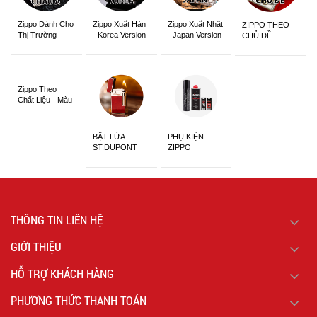
Zippo Dành Cho
Zippo Xuất Hàn
Zippo Xuất Nhật
ZIPPO THEO
Thị Trường
- Korea Version
- Japan Version
CHỦ ĐỀ
Châu Á Khắc
Siêu Đẹp
Zippo Theo
Chất Liệu - Màu
Sắc
BẬT LỬA
PHỤ KIỆN
ST.DUPONT
ZIPPO
CHÍNH HÃNG
THÔNG TIN LIÊN HỆ
GIỚI THIỆU
HỖ TRỢ KHÁCH HÀNG
PHƯƠNG THỨC THANH TOÁN