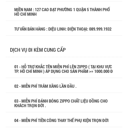
MIỀN NAM : 127 CAO ĐẠT PHƯỜNG 1 QUẬN 5 THÀNH PHỐ
HỒ CHÍ MINH
TƯ VẤN BÁN HÀNG : DIỆU LINH: ĐIỆN THOẠI:
089.999.1932
DỊCH VỤ ĐI KÈM CUNG CẤP
01 - HỖ TRỢ KHẮC TÊN MIỄN PHÍ LÊN ZIPPO ( TẠI KHU VỰC
TP. HỒ CHÍ MINH ) ÁP DỤNG CHO SẢN PHẨM >= 1000.000 Đ
02 - MIỄN PHÍ TRÂM XĂNG LẦN ĐẦU .
03 - MIỄN PHÍ ĐÁNH BÓNG ZIPPO CHẤT LIỆU ĐỒNG CHO
KHÁCH TRỌN ĐỜI .
04 - MIỄN PHÍ TIỀN CÔNG THAY THẾ PHỤ KIỆN TRỌN ĐỜI