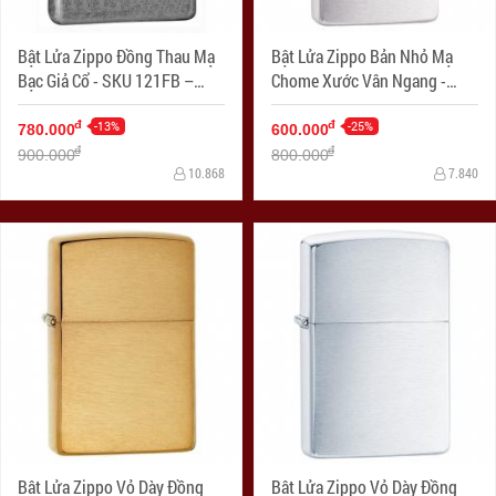
Bật Lửa Zippo Đồng Thau Mạ
Bật Lửa Zippo Bản Nhỏ Mạ
Bạc Giả Cổ - SKU 121FB –
Chome Xước Vân Ngang -
Zippo Antique Silver Plate
SKU 1600 – Zippo Slim
-13%
Brushed Chrome
-25%
đ
đ
780.000
600.000
đ
đ
900.000
800.000
10.868
7.840
Bật Lửa Zippo Vỏ Dày Đồng
Bật Lửa Zippo Vỏ Dày Đồng