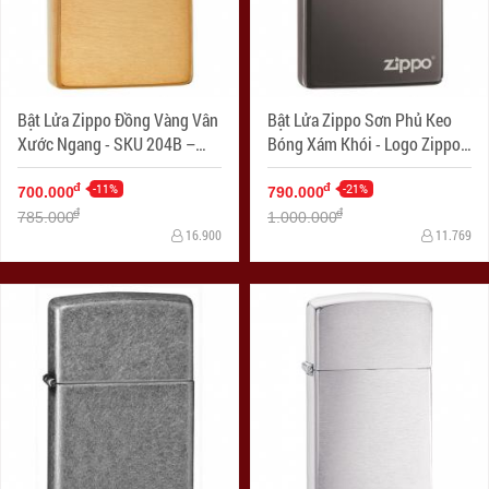
Bật Lửa Zippo Đồng Vàng Vân
Bật Lửa Zippo Sơn Phủ Keo
Xước Ngang - SKU 204B –
Bóng Xám Khói - Logo Zippo
Zippo Brushed Brass
SKU 150ZL – Zippo Black Ice
-11%
with Zippo Logo
-21%
đ
đ
700.000
790.000
đ
đ
785.000
1.000.000
16.900
11.769