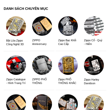
DANH SÁCH CHUYÊN MỤC
ZIPPO
Zippo Bạc Khối
Zippo Cổ - Quý
Bật Lửa Zippo
Anniversary
Cao Cấp
- Hiếm
Công Nghệ 3D
Edition
Sắc Nét
Zippo Catalogue
ZIPPO PHỔ
Zippo PHỔ
Zippo Harley
- Hình Trang Trí
THÔNG
THÔNG KHẮC
Davidson