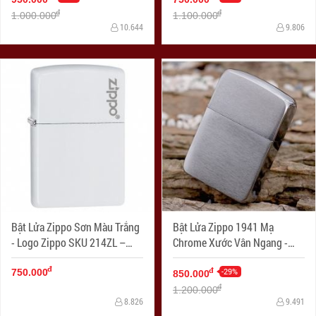
đ
đ
1.000.000
1.100.000
10.644
9.806
Bật Lửa Zippo Sơn Màu Trắng
Bật Lửa Zippo 1941 Mạ
- Logo Zippo SKU 214ZL –
Chrome Xước Vân Ngang -
Zippo White Matte With Logo
SKU 1941 – Zippo Replica
đ
1941 Brushed Chrome
-29%
đ
750.000
850.000
đ
1.200.000
8.826
9.491