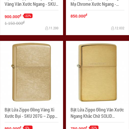
Vàng Vân Xước Ngang - SKU
Mạ Chrome Xước Ngang -
168 – Zippo Armor Brushed
SKU 162 – Zippo Armor
đ
Brass
-22%
Brushed Chrome
đ
850.000
900.000
đ
1.150.000
11.200
12.032
Bật Lửa Zippo Đồng Vàng Xi
Bật Lửa Zippo Đồng Vân Xước
Xước Bụi - SKU 207G – Zippo
Ngang Khắc Chữ SOLID
Gold Dust
BRASS - SKU 204 – Zippo
-5%
Brushed Brass Engraved
-32%
đ
đ
950.000
750.000