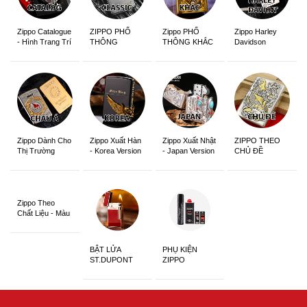
Zippo Catalogue
ZIPPO PHỔ
Zippo PHỔ
Zippo Harley
- Hình Trang Trí
THÔNG
THÔNG KHẮC
Davidson
Zippo Dành Cho
Zippo Xuất Hàn
Zippo Xuất Nhật
ZIPPO THEO
Thị Trường
- Korea Version
- Japan Version
CHỦ ĐỀ
Châu Á Khắc
Siêu Đẹp
Zippo Theo
Chất Liệu - Màu
Sắc
BẬT LỬA
PHỤ KIỆN
ST.DUPONT
ZIPPO
CHÍNH HÃNG