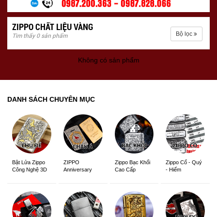
ZIPPO CHẤT LIỆU VÀNG
Bộ lọc
Tìm thấy 0 sản phẩm
Không có sản phẩm
DANH SÁCH CHUYÊN MỤC
ZIPPO
Zippo Bạc Khối
Zippo Cổ - Quý
Bật Lửa Zippo
Anniversary
Cao Cấp
- Hiếm
Công Nghệ 3D
Edition
Sắc Nét