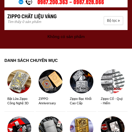
ZIPPO CHẤT LIỆU VÀNG
Bộ lọc
Tìm thấy 0 sản phẩm
Không có sản phẩm
DANH SÁCH CHUYÊN MỤC
ZIPPO
Zippo Bạc Khối
Zippo Cổ - Quý
Bật Lửa Zippo
Anniversary
Cao Cấp
- Hiếm
Công Nghệ 3D
Edition
Sắc Nét