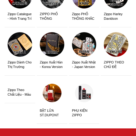
Zippo Catalogue
ZIPPO PHỔ
Zippo PHỔ
Zippo Harley
- Hình Trang Trí
THÔNG
THÔNG KHẮC
Davidson
Zippo Dành Cho
Zippo Xuất Hàn
Zippo Xuất Nhật
ZIPPO THEO
Thị Trường
- Korea Version
- Japan Version
CHỦ ĐỀ
Châu Á Khắc
Siêu Đẹp
Zippo Theo
Chất Liệu - Màu
Sắc
BẬT LỬA
PHỤ KIỆN
ST.DUPONT
ZIPPO
CHÍNH HÃNG