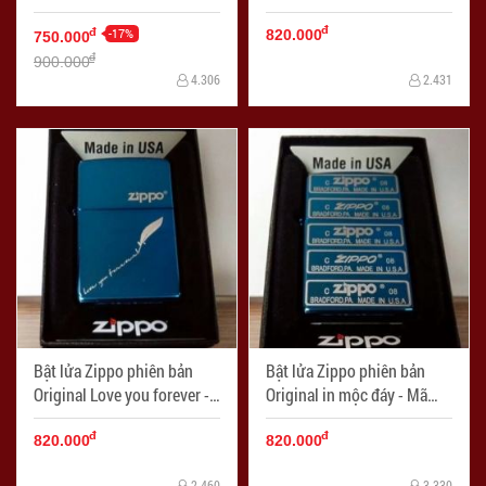
Zippo Cerulean Blue - Mã
Ver 1 - Mã SP: ZPC0592
đ
SP: ZPC0809
-17%
đ
820.000
750.000
đ
900.000
4.306
2.431
Bật lửa Zippo phiên bản
Bật lửa Zippo phiên bản
Original Love you forever -
Original in mộc đáy - Mã
Mã SP: ZPC0579
SP: ZPC0574
đ
đ
820.000
820.000
2.460
3.330