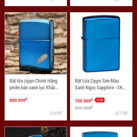
Bật lửa zippo Chính Hãng
Bật Lửa Zippo Sơn Màu
phiên bản xanh lục Khắc
Xanh Ngọc Sapphire - SKU
true love - Mã SP: ZPC1779
20446 – Zippo Sapphire -
đ
Mã SP: ZPC0186
-12%
đ
800.000
750.000
đ
850.000
4.507
7.125