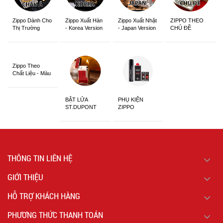
Zippo Dành Cho
Zippo Xuất Hàn
Zippo Xuất Nhật
ZIPPO THEO
Thị Trường
- Korea Version
- Japan Version
CHỦ ĐỀ
Châu Á Khắc
Siêu Đẹp
Zippo Theo
Chất Liệu - Màu
Sắc
BẬT LỬA
PHỤ KIỆN
ST.DUPONT
ZIPPO
CHÍNH HÃNG
THÔNG TIN LIÊN HỆ
GIỚI THIỆU
HỖ TRỢ KHÁCH HÀNG
PHƯƠNG THỨC THANH TOÁN