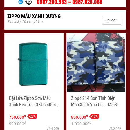
ZIPPO MÀU XANH DƯƠNG
Bộ lọc
Tìm thấy 16 sản phẩm
Bật Lửa Zippo Sơn Màu
Zippo 214 Sơn Tính Điện
Xanh Kẹo Trà - SKU 24004
Màu Xanh Vân Đen - Mã SP:
– Zippo Candy Teal - Mã SP:
ZPC1739
ZPC1872
-25%
-15%
đ
đ
750.000
850.000
đ
đ
999.000
1.000.000
4.299
2.922