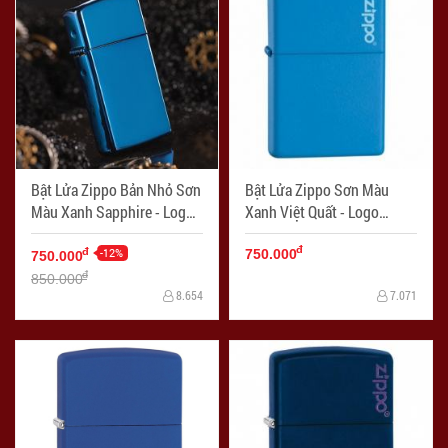
Bật Lửa Zippo Bản Nhỏ Sơn
Bật Lửa Zippo Sơn Màu
Màu Xanh Sapphire - Logo
Xanh Việt Quất - Logo
Zippo SKU 20494 – Zippo
Zippo SKU 21124ZL –
đ
Slim Sapphire - Mã SP:
-12%
Zippo Blueberry Matte with
đ
750.000
750.000
ZPC1332
Logo - Mã SP: ZPC1284
đ
850.000
8.654
7.071