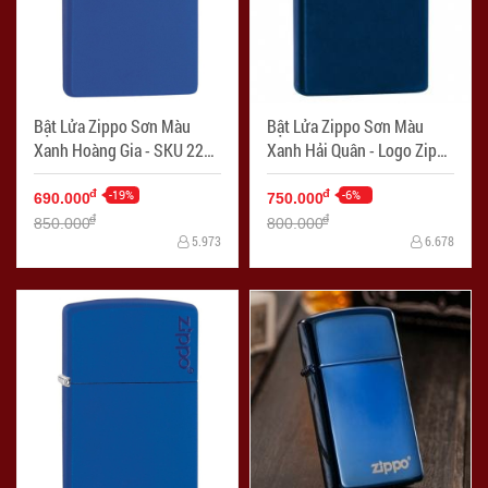
Bật Lửa Zippo Sơn Màu
Bật Lửa Zippo Sơn Màu
Xanh Hoàng Gia - SKU 229
Xanh Hải Quân - Logo Zippo
– Zippo Royal Blue Matte -
SKU 239ZL – Zippo Navy
Mã SP: ZPC1283
-19%
Matte With Logo - Mã SP:
-6%
đ
đ
690.000
750.000
ZPC1243
đ
đ
850.000
800.000
5.973
6.678