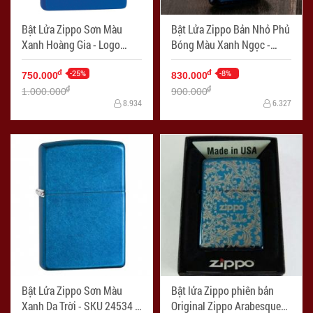
Bật Lửa Zippo Sơn Màu
Bật Lửa Zippo Bản Nhỏ Phủ
Xanh Hoàng Gia - Logo
Bóng Màu Xanh Ngọc -
Zippo SKU 229ZL - Mã SP:
Logo Zippo SKU 20494ZL –
ZPC1234
-25%
Zippo Slim Sapphire Zippo
-8%
đ
đ
750.000
830.000
Logo - Mã SP: ZPC0822
đ
đ
1.000.000
900.000
8.934
6.327
Bật Lửa Zippo Sơn Màu
Bật lửa Zippo phiên bản
Xanh Da Trời - SKU 24534 –
Original Zippo Arabesque