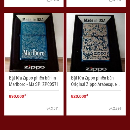
Bật lửa Zippo phiên bản in
Bật lửa Zippo phiên bản
Marlboro - Mã SP: ZPC0571
Original Zippo Arabesque -
Mã SP: ZPC0570
đ
đ
890.000
820.000
3.011
2.984