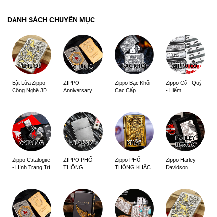
DANH SÁCH CHUYÊN MỤC
ZIPPO
Zippo Bạc Khối
Zippo Cổ - Quý
Bật Lửa Zippo
Anniversary
Cao Cấp
- Hiếm
Công Nghệ 3D
Edition
Sắc Nét
Zippo Catalogue
ZIPPO PHỔ
Zippo PHỔ
Zippo Harley
- Hình Trang Trí
THÔNG
THÔNG KHẮC
Davidson