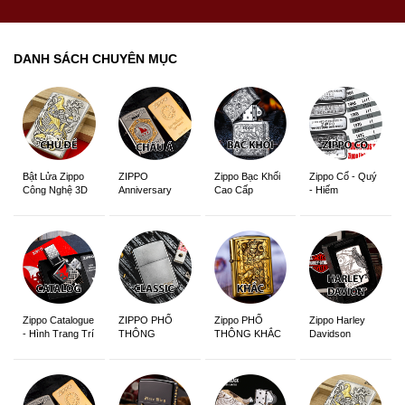
DANH SÁCH CHUYÊN MỤC
ZIPPO
Zippo Bạc Khối
Zippo Cổ - Quý
Bật Lửa Zippo
Anniversary
Cao Cấp
- Hiếm
Công Nghệ 3D
Edition
Sắc Nét
Zippo Catalogue
ZIPPO PHỔ
Zippo PHỔ
Zippo Harley
- Hình Trang Trí
THÔNG
THÔNG KHẮC
Davidson