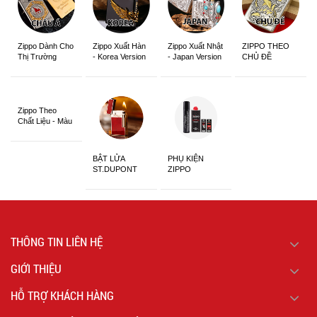
Zippo Dành Cho
Zippo Xuất Hàn
Zippo Xuất Nhật
ZIPPO THEO
Thị Trường
- Korea Version
- Japan Version
CHỦ ĐỀ
Châu Á Khắc
Siêu Đẹp
Zippo Theo
Chất Liệu - Màu
Sắc
BẬT LỬA
PHỤ KIỆN
ST.DUPONT
ZIPPO
CHÍNH HÃNG
THÔNG TIN LIÊN HỆ
GIỚI THIỆU
HỖ TRỢ KHÁCH HÀNG