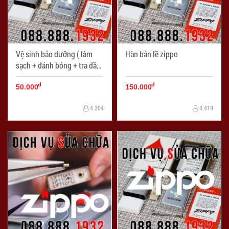
Vệ sinh bảo dưỡng ( làm
Hàn bản lề zippo
sạch + đánh bóng + tra dầu
bảo dưỡng )
đ
đ
50.000
150.000
4.204
4.419