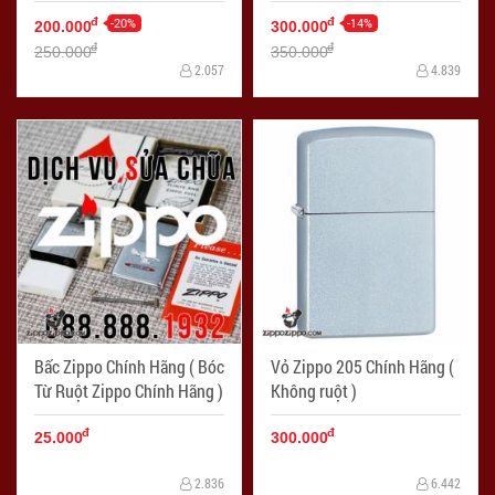
-20%
-14%
đ
đ
200.000
300.000
đ
đ
250.000
350.000
2.057
4.839
Bấc Zippo Chính Hãng ( Bóc
Vỏ Zippo 205 Chính Hãng (
Từ Ruột Zippo Chính Hãng )
Không ruột )
đ
đ
25.000
300.000
2.836
6.442