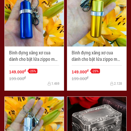
Bình đựng xăng xơ cua
Bình đựng xăng xơ cua
dành cho bật lửa zippo màu
dành cho bật lửa zippo màu
xanh
vàng
-25%
-25%
đ
đ
149.000
149.000
đ
đ
199.000
199.000
1.469
2.128