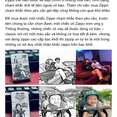
Zippo thể hiện được vẻ đẹp chính ở những hoa văn, hình dạng
chạm khắc tinh tế bên ngoài vỏ bao. Thậm chí việc
mua Zippo
chạm khắc theo yêu cầu
giờ đây cũng không còn quá khó khăn.
Để mua được một chiếc Zippo chạm khắc theo yêu cầu, trước
tiên chúng ta cần chọn được một chiếc vỏ Zippo trơn ưng ý.
Thông thường, những chiếc vỏ này sẽ thuộc dòng cơ bản –
classic với chỉ một màu sắc và không có họa tiết đi kèm. nhưng
với dòng zippo cao cấp bạc khối thì zipzip.vn tự tin là một trong
những cơ sở duy nhất nhận khắc zippo trên bạc khối.