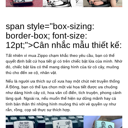
span style="box-sizing:
border-box; font-size:
12pt;">
Cân nhắc mẫu thiết kế:
Tất nhiên vì mua Zippo chạm khắc theo yêu cầu, bạn có thể
quyết định bất cứ họa tiết gì có trên chiếc bật lửa của mình. Nhờ
đó, chiếc bật lửa có thể mang dáng hình của từ cỏ cây, muông
thú cho đến xe cộ, nhân vật.
Nếu là người ưa thích sự cổ xưa hay một chút nét truyền thống
Á Đông, bạn có thể lựa chọn một vài họa tiết được ưa chuộng
như dáng hình cây cỏ, hoa văn cổ điển, tích truyện, phong cảnh
làng quê. Ngoài ra, nếu muốn thể hiện sự dũng mãnh hay cá
tính bản thân thì những hình muông thú với vẻ quyền uy như
rắn, rồng, cọp sẽ thực sự thích hợp.