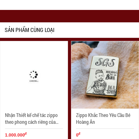
SẢN PHẨM CÙNG LOẠI
Nhận Thiết kế chế tác zippo
Zippo Khắc Theo Yêu Cầu Bé
theo phong cách riêng của
Hoàng Ân
mỗi người đẻ dành tặng cho
đ
đ
người thân cũng như bạn bè .
1.000.000
0