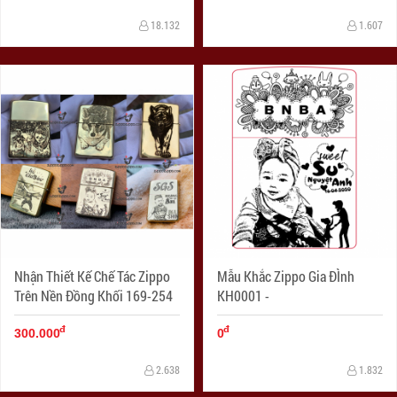
Siêu Độc - SIêu Chất - Siêu Lạ
18.132
1.607
Nhận Thiết Kế Chế Tác Zippo
Mẫu Khắc Zippo Gia ĐÌnh
Trên Nền Đồng Khối 169-254
KH0001 -
đ
đ
300.000
0
2.638
1.832