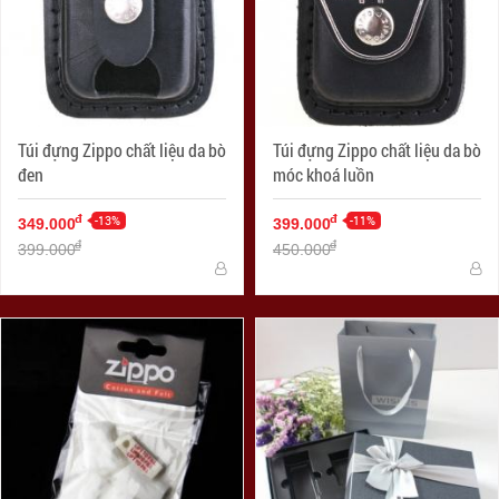
Túi đựng Zippo chất liệu da bò
Túi đựng Zippo chất liệu da bò
đen
móc khoá luồn
-13%
-11%
đ
đ
349.000
399.000
đ
đ
399.000
450.000