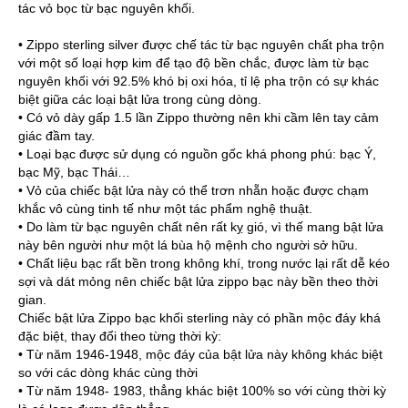
tác vỏ bọc từ bạc nguyên khối.
•
Zippo sterling silver
được chế tác từ bạc nguyên chất pha trộn
với một số loại hợp kim để tạo độ bền chắc, được làm từ bạc
nguyên khối với 92.5% khó bị oxi hóa, tỉ lệ pha trộn có sự khác
biệt giữa các loại bật lửa trong cùng dòng.
• Có vỏ dày gấp 1.5 lần Zippo thường nên khi cầm lên tay cảm
giác đầm tay.
• Loại bạc được sử dụng có nguồn gốc khá phong phú: bạc Ý,
bạc Mỹ, bạc Thái…
• Vỏ của chiếc bật lửa này có thể trơn nhẵn hoặc được chạm
khắc vô cùng tinh tế như một tác phẩm nghệ thuật.
• Do làm từ bạc nguyên chất nên rất kỵ gió, vì thế mang bật lửa
này bên người như một lá bùa hộ mệnh cho người sở hữu.
• Chất liệu bạc rất bền trong không khí, trong nước lại rất dễ kéo
sợi và dát mỏng nên chiếc bật lửa zippo bạc này bền theo thời
gian.
Chiếc
bật lửa Zippo bạc khối sterling
này có phần mộc đáy khá
đặc biệt, thay đổi theo từng thời kỳ:
• Từ năm 1946-1948, mộc đáy của bật lửa này không khác biệt
so với các dòng khác cùng thời
• Từ năm 1948- 1983, thẳng khác biệt 100% so với cùng thời kỳ