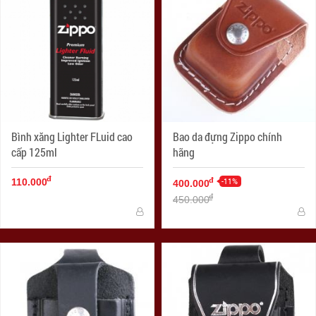
Bình xăng Lighter FLuid cao
Bao da đựng Zippo chính
cấp 125ml
hãng
đ
-11%
đ
110.000
400.000
đ
450.000