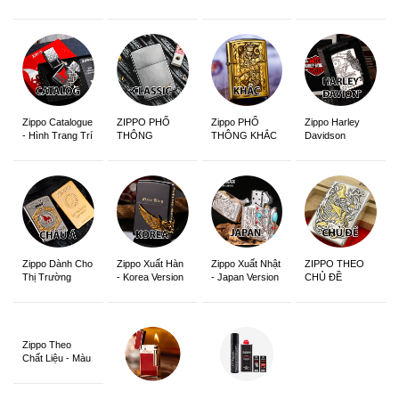
Edition
Sắc Nét
Zippo Catalogue
ZIPPO PHỔ
Zippo PHỔ
Zippo Harley
- Hình Trang Trí
THÔNG
THÔNG KHẮC
Davidson
Zippo Dành Cho
Zippo Xuất Hàn
Zippo Xuất Nhật
ZIPPO THEO
Thị Trường
- Korea Version
- Japan Version
CHỦ ĐỀ
Châu Á Khắc
Siêu Đẹp
Zippo Theo
Chất Liệu - Màu
Sắc