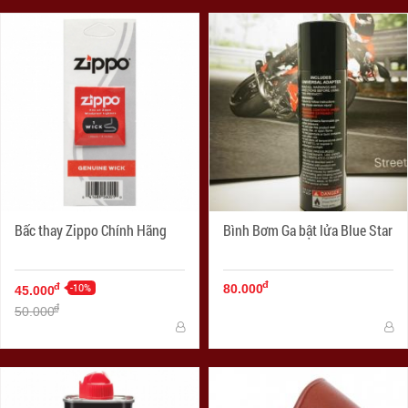
Bấc thay Zippo Chính Hãng
Bình Bơm Ga bật lửa Blue Star
đ
-10%
đ
80.000
45.000
đ
50.000