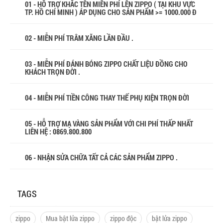
01 - HỖ TRỢ KHẮC TÊN MIỄN PHÍ LÊN ZIPPO ( TẠI KHU VỰC
TP. HỒ CHÍ MINH ) ÁP DỤNG CHO SẢN PHẨM >= 1000.000 Đ
02 - MIỄN PHÍ TRÂM XĂNG LẦN ĐẦU .
03 - MIỄN PHÍ ĐÁNH BÓNG ZIPPO CHẤT LIỆU ĐỒNG CHO
KHÁCH TRỌN ĐỜI .
04 - MIỄN PHÍ TIỀN CÔNG THAY THẾ PHỤ KIỆN TRỌN ĐỜI
05 - HỖ TRỢ MẠ VÀNG SẢN PHẨM VỚI CHI PHÍ THẤP NHẤT
LIÊN HỆ : 0869.800.800
06 - NHẬN SỬA CHỮA TẤT CẢ CÁC SẢN PHẨM ZIPPO .
TAGS
zippo
Mua bật lửa zippo
zippo độc
bật lửa zippo