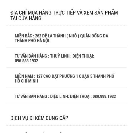
ĐỊA CHỈ MUA HÀNG TRỰC TIẾP VÀ XEM SẢN PHẨM
TẠI CỬA HÀNG
MIỀN BẮC : 262 ĐÊ LA THÀNH ( NHỎ ) QUẬN ĐỐNG ĐA
THÀNH PHỐ HÀ NỘI:
TƯ VẤN BÁN HÀNG : THUỲ LINH : ĐIỆN THOẠI:
096.888.1932
MIỀN NAM : 127 CAO ĐẠT PHƯỜNG 1 QUẬN 5 THÀNH PHỐ
HỒ CHÍ MINH
TƯ VẤN BÁN HÀNG : DIỆU LINH: ĐIỆN THOẠI:
089.999.1932
DỊCH VỤ ĐI KÈM CUNG CẤP