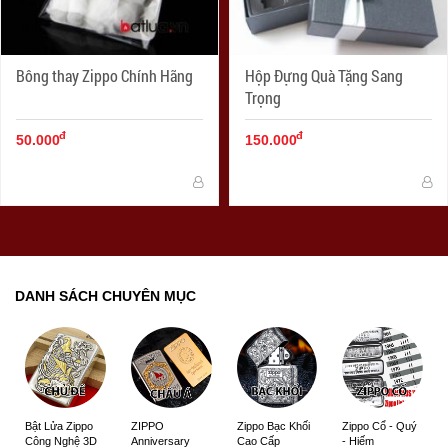
Bông thay Zippo Chính Hãng
Hộp Đựng Quà Tặng Sang
Trọng
đ
đ
50.000
150.000
DANH SÁCH CHUYÊN MỤC
ZIPPO
Zippo Bạc Khối
Zippo Cổ - Quý
Bật Lửa Zippo
Anniversary
Cao Cấp
- Hiếm
Công Nghệ 3D