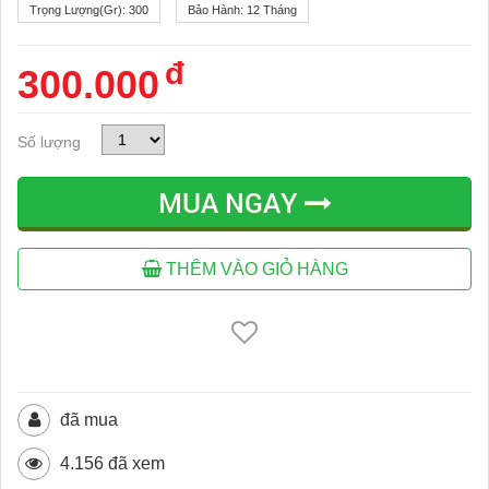
Trọng Lượng(gr):
300
Bảo Hành:
12 Tháng
đ
300.000
Số lượng
MUA NGAY
THÊM VÀO GIỎ HÀNG
đã mua
4.156 đã xem