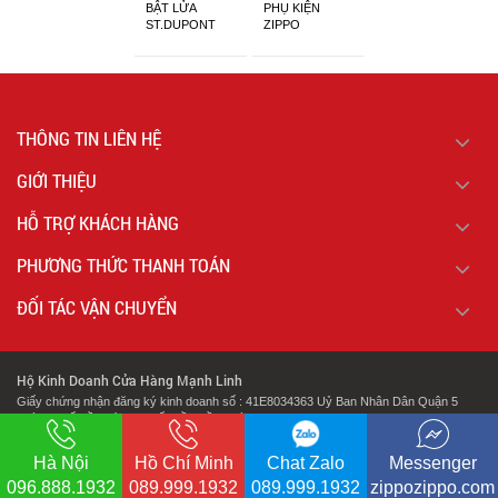
BẬT LỬA
PHỤ KIỆN
ST.DUPONT
ZIPPO
CHÍNH HÃNG
THÔNG TIN LIÊN HỆ
GIỚI THIỆU
HỖ TRỢ KHÁCH HÀNG
PHƯƠNG THỨC THANH TOÁN
ĐỐI TÁC VẬN CHUYỂN
Hộ Kinh Doanh Cửa Hàng Mạnh Linh
Giấy chứng nhận đăng ký kinh doanh số : 41E8034363 Uỷ Ban Nhân Dân Quận 5
Thành Phố Hồ Chí Minh Cấp Lần Đầu Ngày : 07/02/2018.
.
Địa chỉ: 127 Cao Đạt Phường 1 Quận 5 Thành Phố Hồ Chí Minh
Hà Nội
Hồ Chí Minh
Chat Zalo
Messenger
096.888.1932
089.999.1932
089.999.1932
zippozippo.com