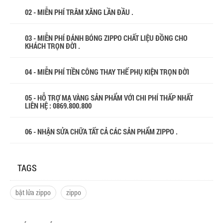
02 - MIỄN PHÍ TRÂM XĂNG LẦN ĐẦU .
03 - MIỄN PHÍ ĐÁNH BÓNG ZIPPO CHẤT LIỆU ĐỒNG CHO
KHÁCH TRỌN ĐỜI .
04 - MIỄN PHÍ TIỀN CÔNG THAY THẾ PHỤ KIỆN TRỌN ĐỜI
05 - HỖ TRỢ MẠ VÀNG SẢN PHẨM VỚI CHI PHÍ THẤP NHẤT
LIÊN HỆ : 0869.800.800
06 - NHẬN SỬA CHỮA TẤT CẢ CÁC SẢN PHẨM ZIPPO .
TAGS
bật lửa zippo
zippo