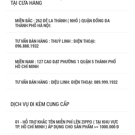
TẠI CỬA HÀNG
MIỀN BẮC : 262 ĐÊ LA THÀNH ( NHỎ ) QUẬN ĐỐNG ĐA
THÀNH PHỐ HÀ NỘI:
TƯ VẤN BÁN HÀNG : THUỲ LINH : ĐIỆN THOẠI:
096.888.1932
MIỀN NAM : 127 CAO ĐẠT PHƯỜNG 1 QUẬN 5 THÀNH PHỐ
HỒ CHÍ MINH
TƯ VẤN BÁN HÀNG : DIỆU LINH: ĐIỆN THOẠI:
089.999.1932
DỊCH VỤ ĐI KÈM CUNG CẤP
01 - HỖ TRỢ KHẮC TÊN MIỄN PHÍ LÊN ZIPPO ( TẠI KHU VỰC
TP. HỒ CHÍ MINH ) ÁP DỤNG CHO SẢN PHẨM >= 1000.000 Đ