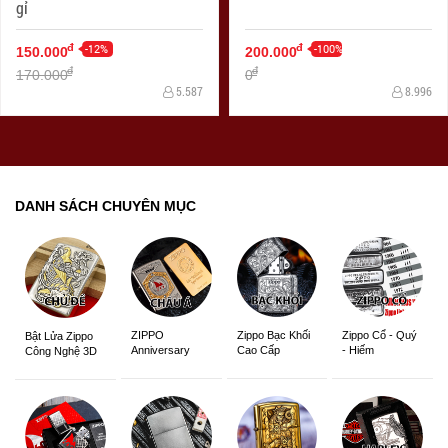
gỉ
-12%
-100%
đ
đ
150.000
200.000
đ
đ
170.000
0
5.587
8.996
DANH SÁCH CHUYÊN MỤC
ZIPPO
Zippo Bạc Khối
Zippo Cổ - Quý
Bật Lửa Zippo
Anniversary
Cao Cấp
- Hiếm
Công Nghệ 3D
Edition
Sắc Nét