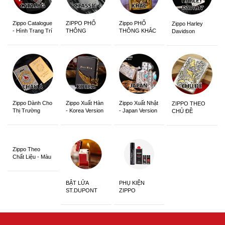
Zippo Catalogue
ZIPPO PHỔ
Zippo PHỔ
Zippo Harley
- Hình Trang Trí
THÔNG
THÔNG KHẮC
Davidson
Zippo Dành Cho
Zippo Xuất Hàn
Zippo Xuất Nhật
ZIPPO THEO
Thị Trường
- Korea Version
- Japan Version
CHỦ ĐỀ
Châu Á Khắc
Siêu Đẹp
Zippo Theo
Chất Liệu - Màu
Sắc
BẬT LỬA
PHỤ KIỆN
ST.DUPONT
ZIPPO
CHÍNH HÃNG