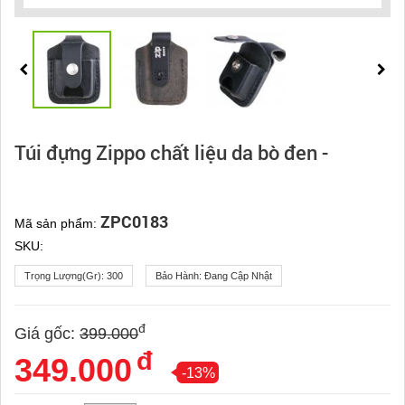
Túi đựng Zippo chất liệu da bò đen -
ZPC0183
Mã sản phẩm:
SKU:
Trọng Lượng(gr):
300
Bảo Hành:
Đang Cập Nhật
đ
Giá gốc:
399.000
đ
349.000
-13%