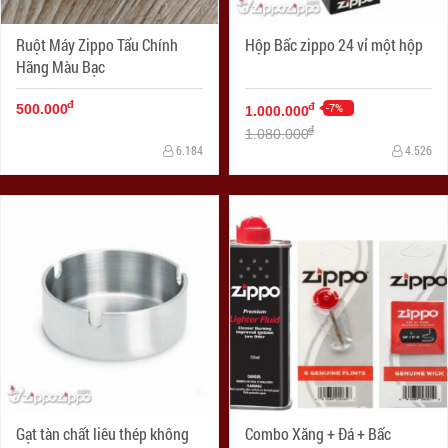
Ruột Máy Zippo Tẩu Chính
Hộp Bấc zippo 24 vỉ một hộp
Hãng Màu Bạc
đ
-7%
đ
500.000
1.000.000
đ
1.080.000
6.184
4.526
Gạt tàn chất liêu thép không
Combo Xăng + Đá + Bấc