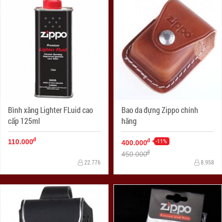
Bình xăng Lighter FLuid cao
Bao da đựng Zippo chính
cấp 125ml
hãng
đ
-11%
đ
110.000
400.000
đ
450.000
22.776
8.958