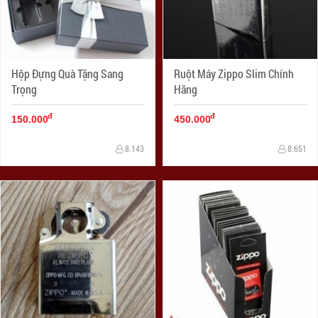
Hộp Đựng Quà Tặng Sang
Ruột Máy Zippo Slim Chính
Trọng
Hãng
đ
đ
150.000
450.000
8.143
8.651