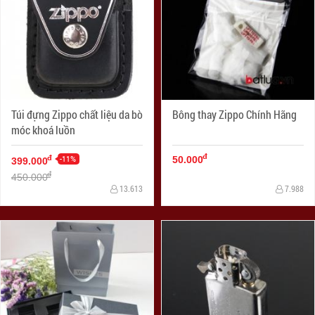
Túi đựng Zippo chất liệu da bò
Bông thay Zippo Chính Hãng
móc khoá luồn
đ
-11%
đ
50.000
399.000
đ
450.000
13.613
7.988