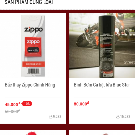
SẢN PHẨM CÙNG LOẠI
Bấc thay Zippo Chính Hãng
Bình Bơm Ga bật lửa Blue Star
đ
-10%
đ
80.000
45.000
đ
50.000
9.288
15.283