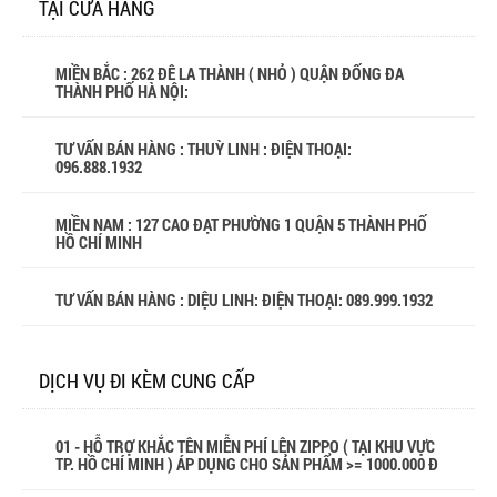
TẠI CỬA HÀNG
MIỀN BẮC : 262 ĐÊ LA THÀNH ( NHỎ ) QUẬN ĐỐNG ĐA
THÀNH PHỐ HÀ NỘI:
TƯ VẤN BÁN HÀNG : THUỲ LINH : ĐIỆN THOẠI:
096.888.1932
MIỀN NAM : 127 CAO ĐẠT PHƯỜNG 1 QUẬN 5 THÀNH PHỐ
HỒ CHÍ MINH
TƯ VẤN BÁN HÀNG : DIỆU LINH: ĐIỆN THOẠI:
089.999.1932
DỊCH VỤ ĐI KÈM CUNG CẤP
01 - HỖ TRỢ KHẮC TÊN MIỄN PHÍ LÊN ZIPPO ( TẠI KHU VỰC
TP. HỒ CHÍ MINH ) ÁP DỤNG CHO SẢN PHẨM >= 1000.000 Đ