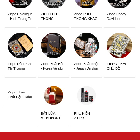
Zippo Catalogue
ZIPPO PHỔ
Zippo PHỔ
Zippo Harley
- Hình Trang Trí
THÔNG
THÔNG KHẮC
Davidson
Zippo Dành Cho
Zippo Xuất Hàn
Zippo Xuất Nhật
ZIPPO THEO
Thị Trường
- Korea Version
- Japan Version
CHỦ ĐỀ
Châu Á Khắc
Siêu Đẹp
Zippo Theo
Chất Liệu - Màu
Sắc
BẬT LỬA
PHỤ KIỆN
ST.DUPONT
ZIPPO
CHÍNH HÃNG