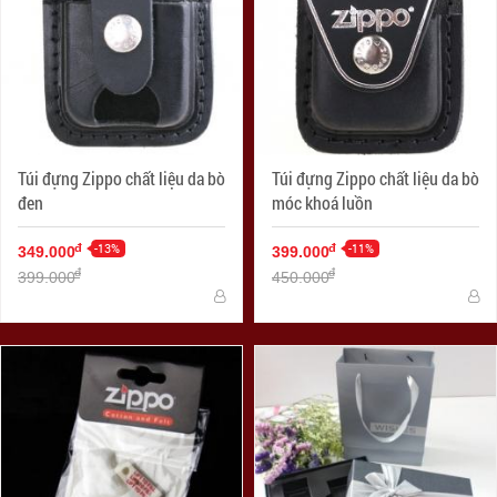
Túi đựng Zippo chất liệu da bò
Túi đựng Zippo chất liệu da bò
đen
móc khoá luồn
-13%
-11%
đ
đ
349.000
399.000
đ
đ
399.000
450.000