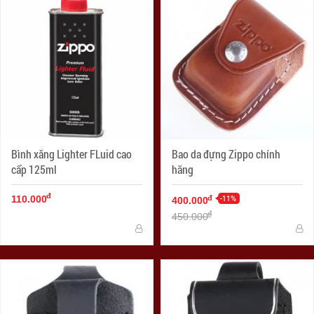
Bình xăng Lighter FLuid cao
Bao da đựng Zippo chính
cấp 125ml
hãng
đ
-11%
đ
110.000
400.000
đ
450.000