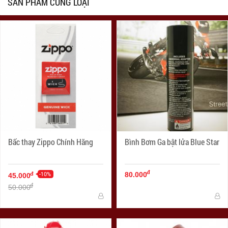
SẢN PHẨM CÙNG LOẠI
Bấc thay Zippo Chính Hãng
Bình Bơm Ga bật lửa Blue Star
đ
-10%
đ
80.000
45.000
đ
50.000