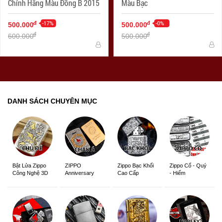
Chính Hãng Màu Đồng B 2015
Màu Bạc
-17%
-0%
đ
đ
500.000
500.000
đ
đ
600.000
500.000
DANH SÁCH CHUYÊN MỤC
ZIPPO
Zippo Bạc Khối
Zippo Cổ - Quý
Bật Lửa Zippo
Anniversary
Cao Cấp
- Hiếm
Công Nghệ 3D
Edition
Sắc Nét