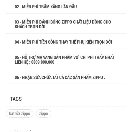
02 - MIỄN PHÍ TRÂM XĂNG LẦN ĐẦU .
03 - MIỄN PHÍ ĐÁNH BÓNG ZIPPO CHẤT LIỆU ĐỒNG CHO
KHÁCH TRỌN ĐỜI .
04 - MIỄN PHÍ TIỀN CÔNG THAY THẾ PHỤ KIỆN TRỌN ĐỜI
05 - HỖ TRỢ MẠ VÀNG SẢN PHẨM VỚI CHI PHÍ THẤP NHẤT
LIÊN HỆ : 0869.800.800
06 - NHẬN SỬA CHỮA TẤT CẢ CÁC SẢN PHẨM ZIPPO .
TAGS
bật lửa zippo
zippo