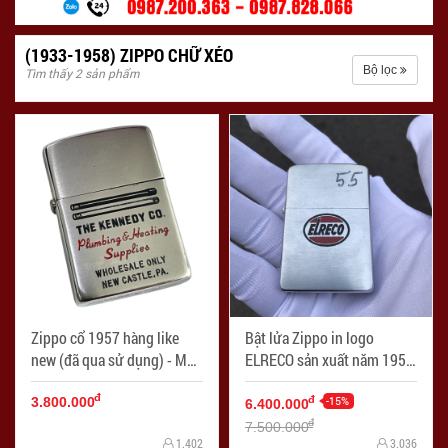
(1933-1958) ZIPPO CHỮ XÉO
Bộ lọc
Tìm thấy 2 sản phẩm
Zippo cổ 1957 hàng like
Bật lửa Zippo in logo
new (đã qua sử dụng) - Mã
ELRECO sản xuất năm 1955
SP: ZPC4257-2
(cái) - Mã SP: ZPC3215
đ
-15%
đ
3.800.000
6.400.000
đ
7.500.000
1.402
3.036