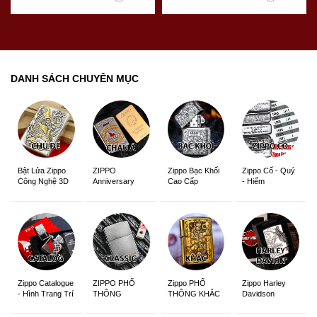
DANH SÁCH CHUYÊN MỤC
ZIPPO
Zippo Bạc Khối
Zippo Cổ - Quý
Bật Lửa Zippo
Anniversary
Cao Cấp
- Hiếm
Công Nghệ 3D
Edition
Sắc Nét
Zippo Catalogue
ZIPPO PHỔ
Zippo PHỔ
Zippo Harley
- Hình Trang Trí
THÔNG
THÔNG KHẮC
Davidson