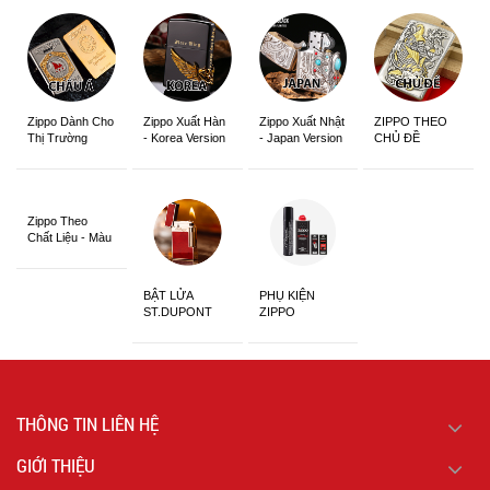
Zippo Dành Cho
Zippo Xuất Hàn
Zippo Xuất Nhật
ZIPPO THEO
Thị Trường
- Korea Version
- Japan Version
CHỦ ĐỀ
Châu Á Khắc
Siêu Đẹp
Zippo Theo
Chất Liệu - Màu
Sắc
BẬT LỬA
PHỤ KIỆN
ST.DUPONT
ZIPPO
CHÍNH HÃNG
THÔNG TIN LIÊN HỆ
GIỚI THIỆU