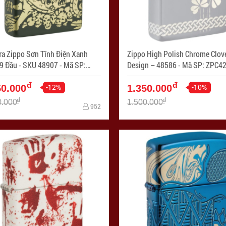
ửa Zippo Sơn Tĩnh Điện Xanh
Zippo High Polish Chrome Clov
Đầu - SKU 48907 - Mã SP:
Design – 48586 - Mã SP: ZP
254
đ
đ
-12%
-10%
50.000
1.350.000
đ
đ
0.000
1.500.000
952