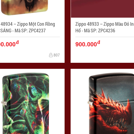
 48934 – Zippo Một Con Rồng
Zippo 48933 – Zippo Màu Đỏ I
PHÁT SÁNG - Mã SP: ZPC4237
Hổ - Mã SP: ZPC4236
đ
đ
00.000
900.000
807