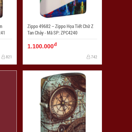
Zippo 49682 – Zippo Họa Tiết Chữ Z
C4241
Tan Chảy - Mã SP: ZPC4240
đ
1.100.000
821
742