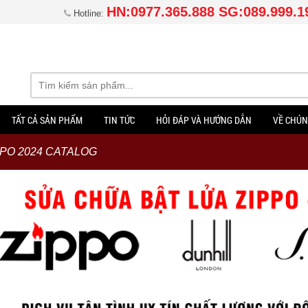
HN:0977.365.888 SG:089.999.1
Hotline:
TẤT CẢ SẢN PHẨM
TIN TỨC
HỎI ĐÁP VÀ HƯỚNG DẪN
VỀ CHÚN
PPO 2024 CATALOG