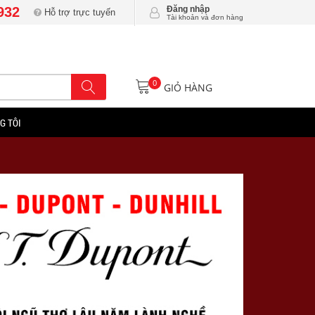
932
Đăng nhập
Hỗ trợ trực tuyến
Tài khoản và đơn hàng
0
GIỎ HÀNG
G TÔI