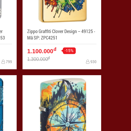
er
Zippo Graffiti Clover Design – 49125 -
C4253
Mã SP: ZPC4251
đ
-15%
1.100.000
đ
1.300.000
799
930