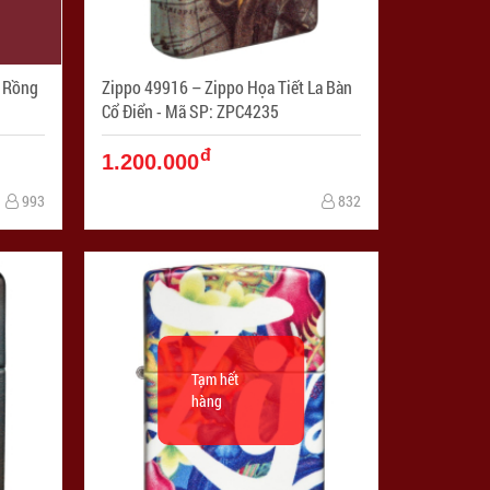
n Rồng
Zippo 49916 – Zippo Họa Tiết La Bàn
Cổ Điển - Mã SP: ZPC4235
đ
1.200.000
993
832
Tạm hết
hàng