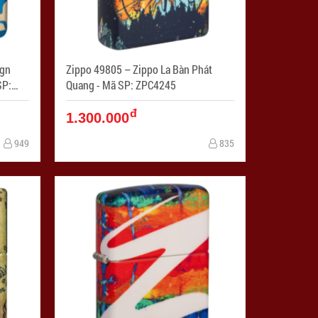
ign
Zippo 49805 – Zippo La Bàn Phát
Quang - Mã SP: ZPC4245
đ
1.300.000
949
835