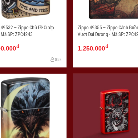
 49532 – Zippo Chủ Đề Cướp
Zippo 49355 – Zippo Cánh Buồm
iển - Mã SP: ZPC4243
Vượt Đại Dương - Mã SP: ZP
đ
đ
00.000
1.250.000
858