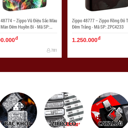
 48774 – Zippo Vũ Điệu Sắc Màu
Zippo 48777 – Zippo Rồng Đỏ Trong
àn Đêm Huyền Bí - Mã SP:
Đêm Trắng - Mã SP: ZPC4233
234
đ
đ
00.000
1.250.000
781