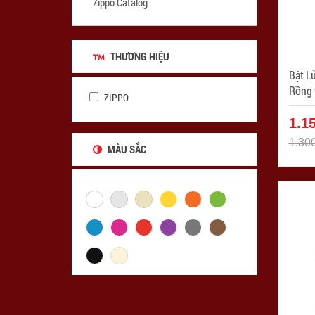
Zippo Catalog
THƯƠNG HIỆU
Bật L
Rồng 9 
ZIPPO
ZPC4
1.1
1.30
MÀU SẮC