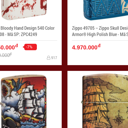
 Bloody Hand Design 540 Color
Zippo 49705 – Zippo Skull Des
– 49808 - Mã SP: ZPC4249
Armor® High Polish Blue - Mã SP:
ZPC4246
đ
đ
-7%
50.000
4.970.000
đ
0.000
917