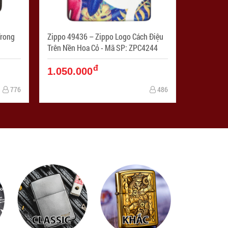
Zippo 49436 – Zippo Logo Cách Điệu
Trên Nền Hoa Cỏ - Mã SP: ZPC4244
đ
1.050.000
776
486