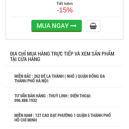
Tiết kiệm
-15%
MUA NGAY
ĐỊA CHỈ MUA HÀNG TRỰC TIẾP VÀ XEM SẢN PHẨM
TẠI CỬA HÀNG
MIỀN BẮC : 262 ĐÊ LA THÀNH ( NHỎ ) QUẬN ĐỐNG ĐA
THÀNH PHỐ HÀ NỘI:
TƯ VẤN BÁN HÀNG : THUỲ LINH : ĐIỆN THOẠI:
096.888.1932
MIỀN NAM : 127 CAO ĐẠT PHƯỜNG 1 QUẬN 5 THÀNH PHỐ
HỒ CHÍ MINH