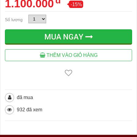
đ
1.100.000
-15%
Số lượng
MUA NGAY
THÊM VÀO GIỎ HÀNG
đã mua
932 đã xem