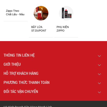
Zippo Theo
Chất Liệu - Màu
Sắc
BẬT LỬA
PHỤ KIỆN
ST.DUPONT
ZIPPO
CHÍNH HÃNG
THÔNG TIN LIÊN HỆ
GIỚI THIỆU
HỖ TRỢ KHÁCH HÀNG
PHƯƠNG THỨC THANH TOÁN
ĐỐI TÁC VẬN CHUYỂN