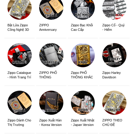
ZIPPO
Zippo Bạc Khối
Zippo Cổ - Quý
Bật Lửa Zippo
Anniversary
Cao Cấp
- Hiếm
Công Nghệ 3D
Edition
Sắc Nét
Zippo Catalogue
ZIPPO PHỔ
Zippo PHỔ
Zippo Harley
- Hình Trang Trí
THÔNG
THÔNG KHẮC
Davidson
Zippo Dành Cho
Zippo Xuất Hàn
Zippo Xuất Nhật
ZIPPO THEO
Thị Trường
- Korea Version
- Japan Version
CHỦ ĐỀ
Châu Á Khắc
Siêu Đẹp