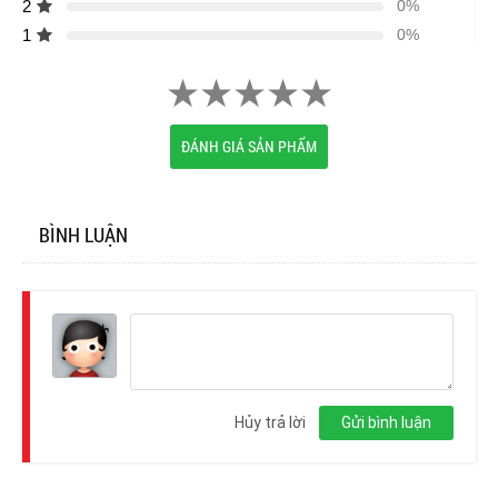
2
0%
1
0%
ĐÁNH GIÁ SẢN PHẨM
BÌNH LUẬN
Đăng
nhập
Hủy trả lời
Gửi bình luận