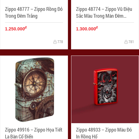
Zippo 48777 – Zippo Rồng Đỏ
Zippo 48774 – Zippo Vũ Điệu
Trong Đêm Trắng
Sắc Màu Trong Màn Đêm
Huyền Bí
đ
đ
1.250.000
1.300.000
778
781
Zippo 49916 – Zippo Họa Tiết
Zippo 48933 – Zippo Màu Đỏ
La Bàn Cổ Điển
In Rồng Hổ