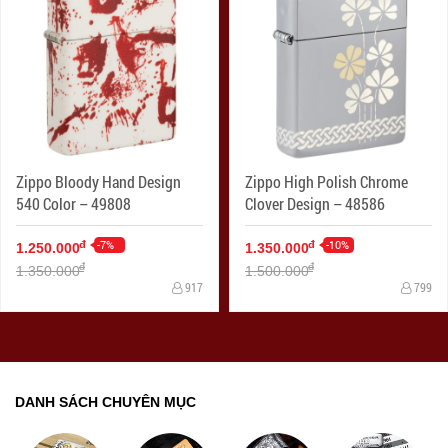
Zippo Bloody Hand Design
Zippo High Polish Chrome
540 Color – 49808
Clover Design – 48586
-7%
-10%
đ
đ
1.250.000
1.350.000
đ
đ
1.350.000
1.500.000
917
799
DANH SÁCH CHUYÊN MỤC