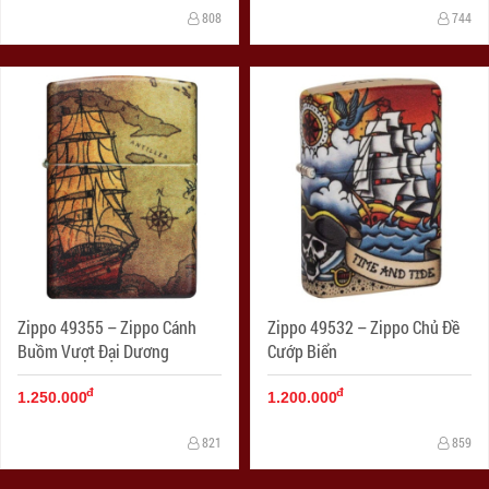
808
744
Zippo 49355 – Zippo Cánh
Zippo 49532 – Zippo Chủ Đề
Buồm Vượt Đại Dương
Cướp Biển
đ
đ
1.250.000
1.200.000
821
859