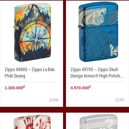
Zippo 49805 – Zippo La Bàn
Zippo 49705 – Zippo Skull
Phát Quang
Design Armor® High Polish
Blue
đ
đ
1.300.000
4.970.000
836
951