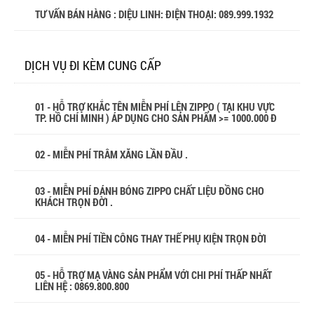
TƯ VẤN BÁN HÀNG : DIỆU LINH: ĐIỆN THOẠI:
089.999.1932
DỊCH VỤ ĐI KÈM CUNG CẤP
01 - HỖ TRỢ KHẮC TÊN MIỄN PHÍ LÊN ZIPPO ( TẠI KHU VỰC
TP. HỒ CHÍ MINH ) ÁP DỤNG CHO SẢN PHẨM >= 1000.000 Đ
02 - MIỄN PHÍ TRÂM XĂNG LẦN ĐẦU .
03 - MIỄN PHÍ ĐÁNH BÓNG ZIPPO CHẤT LIỆU ĐỒNG CHO
KHÁCH TRỌN ĐỜI .
04 - MIỄN PHÍ TIỀN CÔNG THAY THẾ PHỤ KIỆN TRỌN ĐỜI
05 - HỖ TRỢ MẠ VÀNG SẢN PHẨM VỚI CHI PHÍ THẤP NHẤT
LIÊN HỆ : 0869.800.800