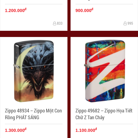
đ
đ
1.200.000
900.000
833
995
Zippo 48934 – Zippo Một Con
Zippo 49682 – Zippo Họa Tiết
Rồng PHÁT SÁNG
Chữ Z Tan Chảy
đ
đ
1.300.000
1.100.000