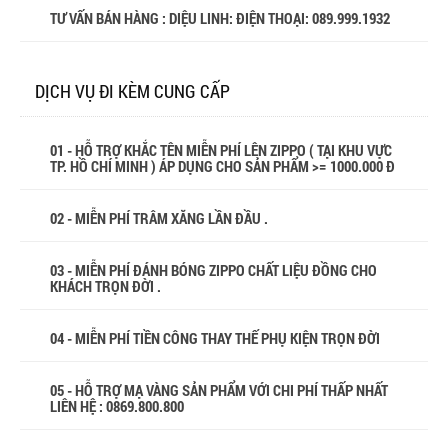
TƯ VẤN BÁN HÀNG : DIỆU LINH: ĐIỆN THOẠI:
089.999.1932
DỊCH VỤ ĐI KÈM CUNG CẤP
01 - HỖ TRỢ KHẮC TÊN MIỄN PHÍ LÊN ZIPPO ( TẠI KHU VỰC
TP. HỒ CHÍ MINH ) ÁP DỤNG CHO SẢN PHẨM >= 1000.000 Đ
02 - MIỄN PHÍ TRÂM XĂNG LẦN ĐẦU .
03 - MIỄN PHÍ ĐÁNH BÓNG ZIPPO CHẤT LIỆU ĐỒNG CHO
KHÁCH TRỌN ĐỜI .
04 - MIỄN PHÍ TIỀN CÔNG THAY THẾ PHỤ KIỆN TRỌN ĐỜI
05 - HỖ TRỢ MẠ VÀNG SẢN PHẨM VỚI CHI PHÍ THẤP NHẤT
LIÊN HỆ : 0869.800.800