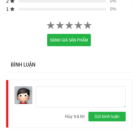
2
0%
1
0%
ĐÁNH GIÁ SẢN PHẨM
BÌNH LUẬN
Đăng
nhập
Hủy trả lời
Gửi bình luận