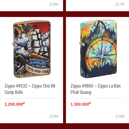
806
739
Zippo 49532 – Zippo Chủ Đề
Zippo 49805 – Zippo La Bàn
Cướp Biển
Phát Quang
đ
đ
1.200.000
1.300.000
856
834