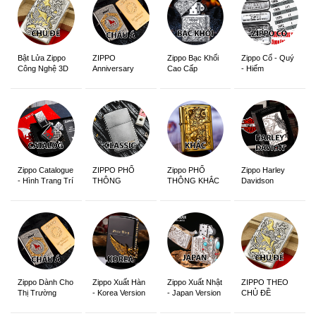
ZIPPO
Zippo Bạc Khối
Zippo Cổ - Quý
Bật Lửa Zippo
Anniversary
Cao Cấp
- Hiếm
Công Nghệ 3D
Edition
Sắc Nét
Zippo Catalogue
ZIPPO PHỔ
Zippo PHỔ
Zippo Harley
- Hình Trang Trí
THÔNG
THÔNG KHẮC
Davidson
Zippo Dành Cho
Zippo Xuất Hàn
Zippo Xuất Nhật
ZIPPO THEO
Thị Trường
- Korea Version
- Japan Version
CHỦ ĐỀ
Châu Á Khắc
Siêu Đẹp