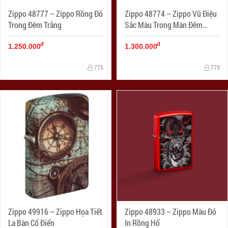
Zippo 48777 – Zippo Rồng Đỏ
Zippo 48774 – Zippo Vũ Điệu
Trong Đêm Trắng
Sắc Màu Trong Màn Đêm
Huyền Bí
đ
đ
1.250.000
1.300.000
775
779
Zippo 49916 – Zippo Họa Tiết
Zippo 48933 – Zippo Màu Đỏ
La Bàn Cổ Điển
In Rồng Hổ