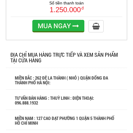
Số tiền thanh toán
1.250.000
đ
MUA NGAY
ĐỊA CHỈ MUA HÀNG TRỰC TIẾP VÀ XEM SẢN PHẨM
TẠI CỬA HÀNG
MIỀN BẮC : 262 ĐÊ LA THÀNH ( NHỎ ) QUẬN ĐỐNG ĐA
THÀNH PHỐ HÀ NỘI:
TƯ VẤN BÁN HÀNG : THUỲ LINH : ĐIỆN THOẠI:
096.888.1932
MIỀN NAM : 127 CAO ĐẠT PHƯỜNG 1 QUẬN 5 THÀNH PHỐ
HỒ CHÍ MINH