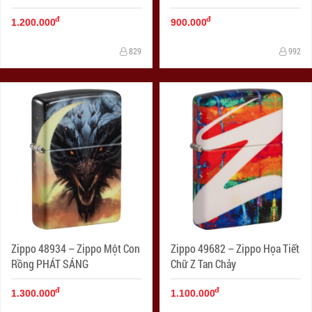
đ
đ
1.200.000
900.000
829
992
Zippo 48934 – Zippo Một Con
Zippo 49682 – Zippo Họa Tiết
Rồng PHÁT SÁNG
Chữ Z Tan Chảy
đ
đ
1.300.000
1.100.000