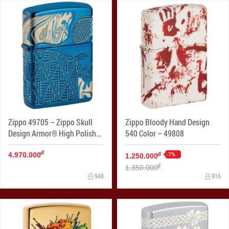
Zippo 49705 – Zippo Skull
Zippo Bloody Hand Design
Design Armor® High Polish
540 Color – 49808
Blue
đ
-7%
đ
4.970.000
1.250.000
đ
1.350.000
948
916