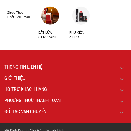
Zippo Theo
Chất Liệu - Màu
Sắc
BẬT LỬA
PHỤ KIỆN
ST.DUPONT
ZIPPO
CHÍNH HÃNG
THÔNG TIN LIÊN HỆ
GIỚI THIỆU
HỖ TRỢ KHÁCH HÀNG
PHƯƠNG THỨC THANH TOÁN
ĐỐI TÁC VẬN CHUYỂN
Hộ Kinh Doanh Cửa Hàng Mạnh Linh