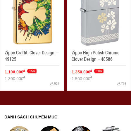
Zippo Graffiti Clover Design –
Zippo High Polish Chrome
49125
Clover Design – 48586
-15%
-10%
đ
đ
1.100.000
1.350.000
đ
đ
1.300.000
1.500.000
927
798
DANH SÁCH CHUYÊN MỤC