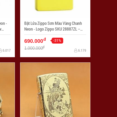
on -
Bật Lửa Zippo Sơn Màu Vàng Chanh
w
Neon - Logo Zippo SKU 28887ZL –
Zippo Plain with Logo Neon Yellow
đ
Matte - Mã SP: ZPC1254
-31%
690.000
đ
1.000.000
6.017
6.179