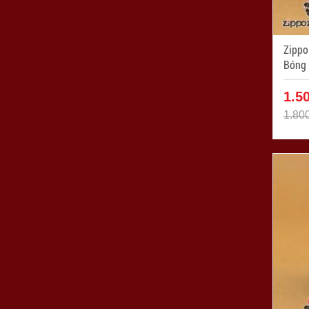
Zippo
Bóng K
SP: Z
1.5
1.80