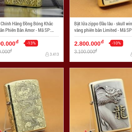
 Chính Hãng Đồng Bóng Khắc
Bật lửa zippo Đầu lâu - skull wing mạ
 Phiên Bản Amor - Mã SP:
vàng phiên bản Limited - Mã SP:
160-169
ZPC1120
đ
đ
-13%
-10%
00.000
2.800.000
đ
đ
0.000
3.100.000
3.413