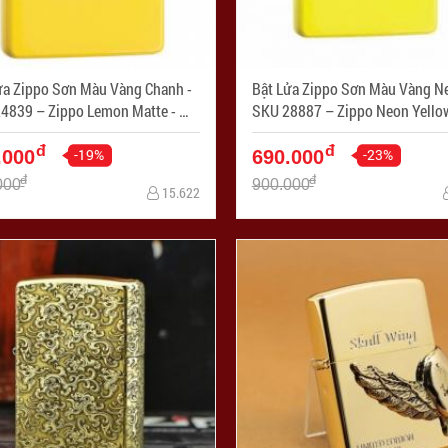
ửa Zippo Sơn Màu Vàng Chanh -
Bật Lửa Zippo Sơn Màu Vàng Ne
839 – Zippo Lemon Matte - Mã
SKU 28887 – Zippo Neon Yello
PC1258
Matte - Mã SP: ZPC1256
đ
đ
-19%
-23%
.000
690.000
đ
đ
000
900.000
15.622