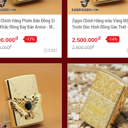
 Chính Hãng Phiên Bản Đồng Si
Zippo Chính Hãng màu Vàng Mặ
hắc Rồng Bay Bản Armor - Mã
Trước Đúc Hình Rồng Gào Thét - Mã
PC1049-169
SP: ZPC1039
đ
đ
-17%
-14%
00.000
2.500.000
đ
đ
0.000
2.900.000
5.822