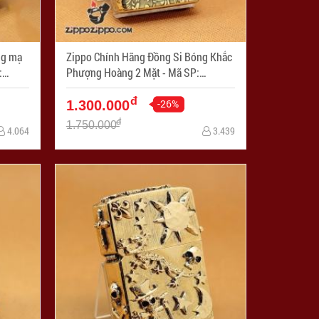
Zippo Chính Hãng Đồng Si Bóng Khắc
Phượng Hoàng 2 Mặt - Mã SP:
ZPC1051
đ
-26%
1.300.000
đ
1.750.000
4.064
3.439