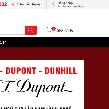
932
Đăng nhập
Hỗ trợ trực tuyến
Tài khoản và đơn hàng
0
GIỎ HÀNG
G TÔI