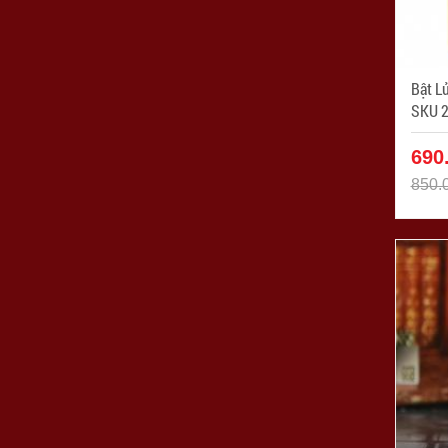
Bật L
SKU 24
SP: Z
690
850.