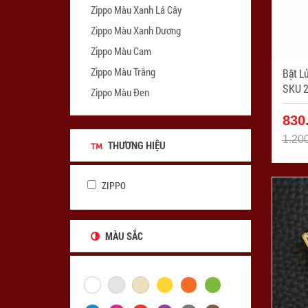
Zippo Màu Xanh Lá Cây
Zippo Màu Xanh Dương
Zippo Màu Cam
Zippo Màu Trắng
Bật L
SKU 2
Zippo Màu Đen
Herring
ZPC2
830
1.20
THƯƠNG HIỆU
ZIPPO
MÀU SẮC