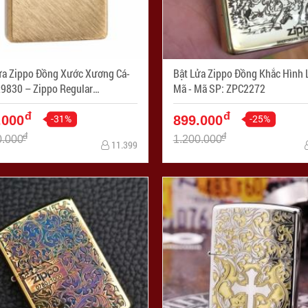
ửa Zippo Đồng Xước Xương Cá-
Bật Lửa Zippo Đồng Khắc Hình 
9830 – Zippo Regular
Mã - Mã SP: ZPC2272
bone Sweep Brass - Mã SP:
đ
đ
359
-31%
-25%
.000
899.000
đ
đ
0.000
1.200.000
11.399