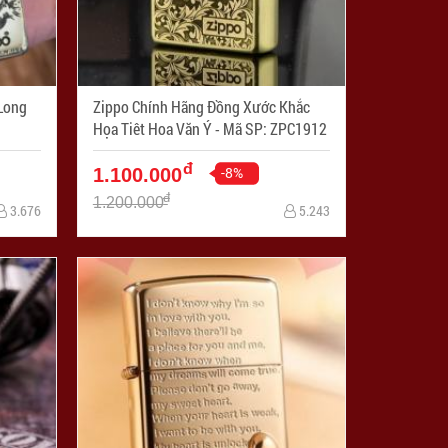
Long
Zippo Chính Hãng Đồng Xước Khắc
Họa Tiêt Hoa Văn Ý - Mã SP: ZPC1912
đ
-8%
1.100.000
đ
1.200.000
3.676
5.243