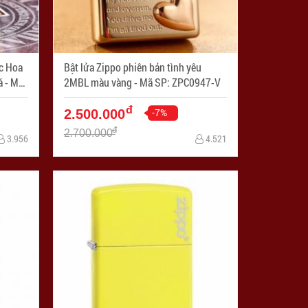
c Hoa
Bật lửa Zippo phiên bản tình yêu
Mã
2MBL màu vàng - Mã SP: ZPC0947-V
đ
-7%
2.500.000
đ
2.700.000
3.956
4.521