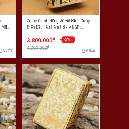
t
Zippo Chính Hãng Vỏ Độ Hình Cướp
Biển Đầu Lâu Hầm Hố - Mã SP:
ZPC1032
đ
-5%
3.800.000
đ
4.000.000
3.279
6.580