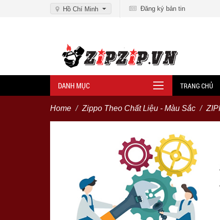
Đăng ký bản tin
Hồ Chí Minh
DANH MỤC
TRANG CHỦ
Home
Zippo Theo Chất Liệu - Màu Sắc
ZI