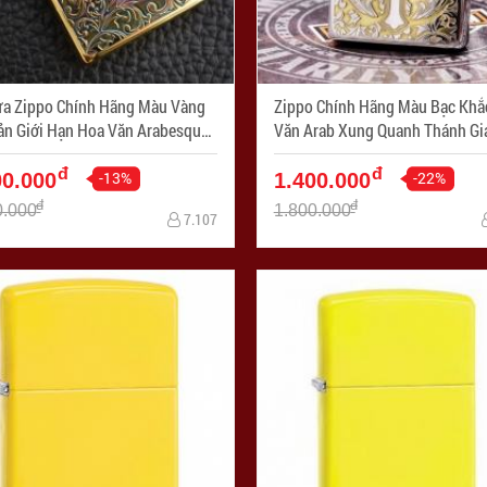
ửa Zippo Chính Hãng Màu Vàng
Zippo Chính Hãng Màu Bạc Khắ
ản Giới Hạn Hoa Văn Arabesque
Văn Arab Xung Quanh Thánh Giá - 
2 Mặt - Mã SP: ZPC1950
SP: ZPC1167-167
đ
đ
-13%
-22%
00.000
1.400.000
đ
đ
0.000
1.800.000
7.107