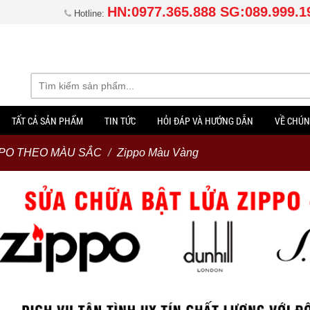
HN:0977.365.888 SG:089.999.1
Hotline:
TẤT CẢ SẢN PHẨM
TIN TỨC
HỎI ĐÁP VÀ HƯỚNG DẪN
VỀ CHÚN
PPO THEO MÀU SẮC
Zippo Màu Vàng