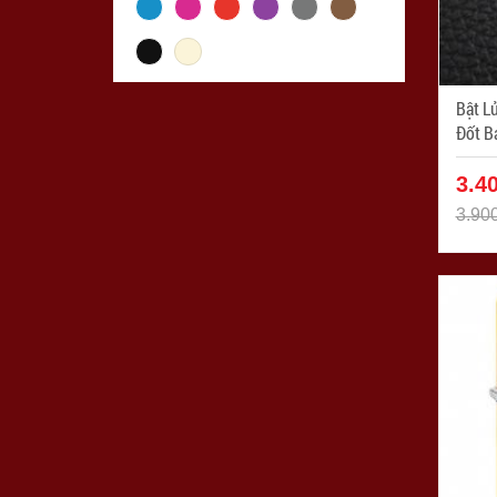
Bật L
Đốt B
3.4
3.90