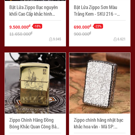
Bật Lửa Zippo Bạc nguyên
Bật Lửa Zippo Sơn Màu
khối Cao Cấp khắc hình
Trắng Kem - SKU 216 –
rồng châu Á Dũng Mãnh -
Zippo Cream Matte - Mã SP:
Mã SP: ZPC2129
-18%
ZPC2096
-23%
đ
đ
9.500.000
690.000
đ
đ
11.650.000
900.000
9.045
6.621
Zippo Chính Hãng Đồng
Zippo chính hãng nhật bạc
Bóng Khắc Quan Công Bản
khắc hoa văn - Mã SP:
armor - Mã SP: ZPC1140-
ZPC1936