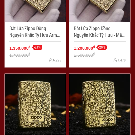
Bật Lửa Zippo Đồng
Bật Lửa Zippo Đồng
Nguyên Khắc Tỳ Hưu Armor
Nguyên Khắc Tỳ Hưu - Mã
- Mã SP: ZPC2369-169
SP: ZPC2369-254
-21%
-20%
đ
đ
1.350.000
1.200.000
đ
đ
1.700.000
1.500.000
6.295
7.470