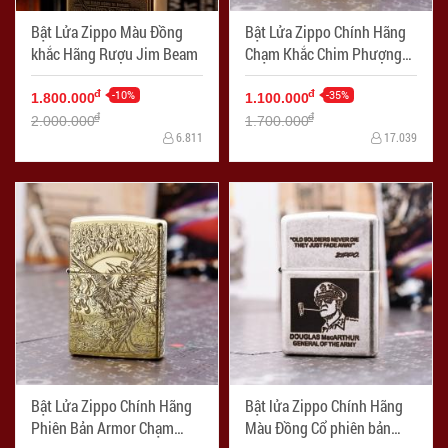
Bật Lửa Zippo Màu Đồng
Bật Lửa Zippo Chính Hãng
khắc Hãng Rượu Jim Beam
Chạm Khắc Chim Phượng
Hoàng
-10%
-35%
đ
đ
1.800.000
1.100.000
đ
đ
2.000.000
1.700.000
6.811
17.039
Bật Lửa Zippo Chính Hãng
Bật lửa Zippo Chính Hãng
Phiên Bản Armor Chạm
Màu Đồng Cổ phiên bản