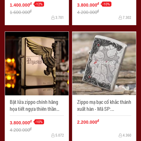
169
-12%
-10%
đ
đ
1.400.000
3.800.000
đ
đ
1.600.000
4.200.000
3.701
7.302
Bật lửa zippo chính hãng
Zippo mạ bạc cổ khắc thánh
họa tiết ngựa thiên thần
xuất hàn - Mã SP:
cạnh sườn phiên bản mạ
ZPC1904-T
đ
vàng 24k - Mã SP: ZPC1938
-10%
đ
2.200.000
3.800.000
đ
4.200.000
5.072
4.360