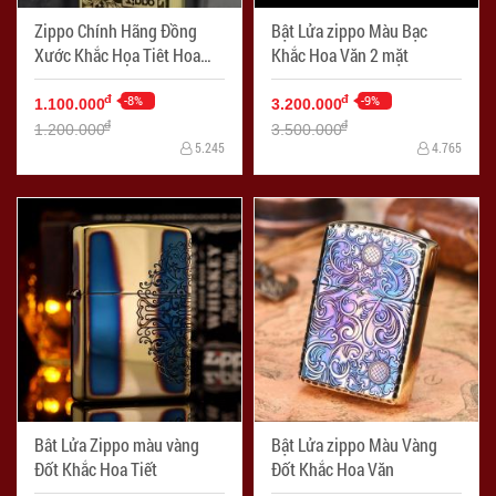
Zippo Chính Hãng Đồng
Bật Lửa zippo Màu Bạc
Xước Khắc Họa Tiêt Hoa
Khắc Hoa Văn 2 mặt
Văn Ý
-8%
-9%
đ
đ
1.100.000
3.200.000
đ
đ
1.200.000
3.500.000
5.245
4.765
Bât Lửa Zippo màu vàng
Bật Lửa zippo Màu Vàng
Đốt Khắc Hoa Tiết
Đốt Khắc Hoa Văn