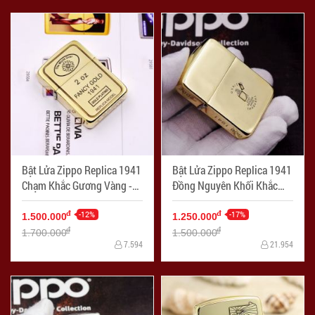
Bật Lửa Zippo Replica 1941
Bật Lửa Zippo Replica 1941
Chạm Khắc Gương Vàng -
Đồng Nguyên Khối Khắc
Mã SP: ZPC2374
Logo Ngược - Mã SP:
-12%
ZPC2373
-17%
đ
đ
1.500.000
1.250.000
đ
đ
1.700.000
1.500.000
7.594
21.954