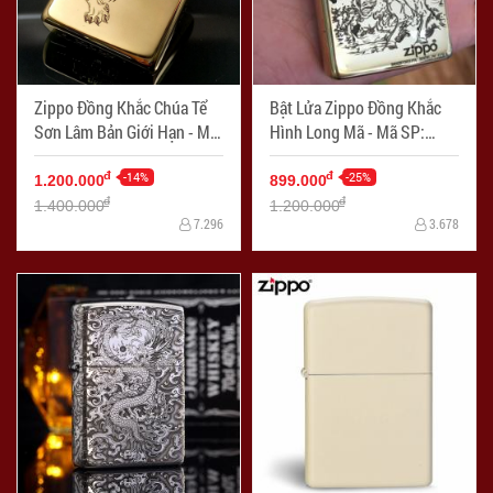
Zippo Đồng Khắc Chúa Tể
Bật Lửa Zippo Đồng Khắc
Sơn Lâm Bản Giới Hạn - Mã
Hình Long Mã - Mã SP:
SP: ZPC2273
ZPC2272
-14%
-25%
đ
đ
1.200.000
899.000
đ
đ
1.400.000
1.200.000
7.296
3.678