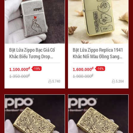
Bật Lửa Zippo Bạc Giả Cổ
Bật Lửa Zippo Replica 1941
Khắc Biểu Tương Drop
Khắc Nổi Màu Đồng Sang
Heart - Mã SP: ZPC2371
Trọng - Mã SP: ZPC2370
-19%
-16%
đ
đ
1.100.000
1.600.000
đ
đ
1.350.000
1.900.000
5.740
5.204