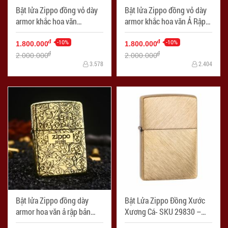
Bật lửa Zippo đồng vỏ dày
Bật lửa Zippo đồng vỏ dày
armor khắc hoa văn
armor khắc hoa văn Ả Rập
Arabesque bản giới hạn -
Arabesque bản giới hạn -
Mã SP: ZPC2365
-10%
Mã SP: ZPC2364
-10%
đ
đ
1.800.000
1.800.000
đ
đ
2.000.000
2.000.000
3.578
2.404
Bật lửa Zippo đồng dày
Bật Lửa Zippo Đồng Xước
armor hoa văn ả rập bản
Xương Cá- SKU 29830 –
giới hạn - Mã SP: ZPC2363
Zippo Regular Herringbone