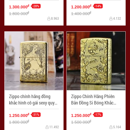
Khắc Chim Phượng Hoàng
MacArthur
-28%
-14%
đ
đ
1.300.000
1.200.000
đ
đ
1.800.000
1.400.000
8.963
4.132
Zippo chính hãng đồng
Zippo Chính Hãng Phiên
khắc hình cô gái sexy quyến
Bản Đồng Si Bóng Khắc
rũ bản armor
Rồng Bay Trên Mây
-31%
-17%
đ
đ
1.250.000
1.250.000
đ
đ
1.800.000
1.500.000
11.492
5.164