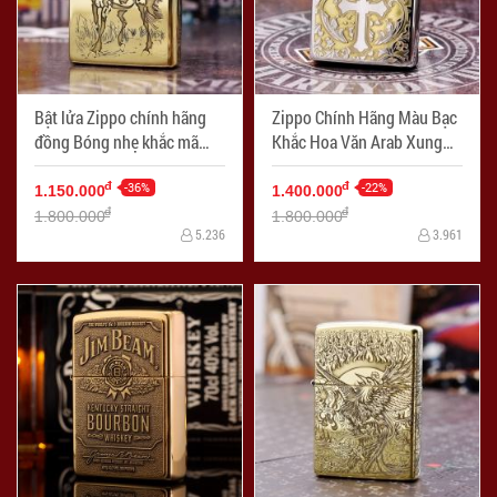
Bật lửa Zippo chính hãng
Zippo Chính Hãng Màu Bạc
đồng Bóng nhẹ khắc mã
Khắc Hoa Văn Arab Xung
đáo thành công
Quanh Thánh Giá
-36%
-22%
đ
đ
1.150.000
1.400.000
đ
đ
1.800.000
1.800.000
5.236
3.961