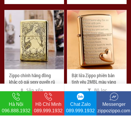
Zippo chính hãng đồng
Bật lửa Zippo phiên bản
khắc cô gái sexy quyến rũ
tình yêu 2MBL màu vàng
Sắp xếp
Bộ lọc
-31%
-7%
đ
đ
1.100.000
2.500.000
đ
đ
1.600.000
2.700.000
Hà Nội
Hồ Chí Minh
Chat Zalo
Messenger
4.965
4.522
096.888.1932
089.999.1932
089.999.1932
zippozippo.com