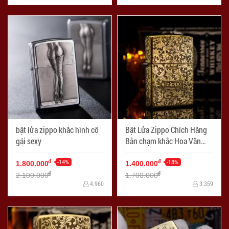
bật lửa zippo khắc hình cô
Bật Lửa Zippo Chích Hãng
gái sexy
Bản chạm khắc Hoa Văn
Arabesque G7
-14%
-18%
đ
đ
1.800.000
1.400.000
đ
đ
2.100.000
1.700.000
4.960
3.359