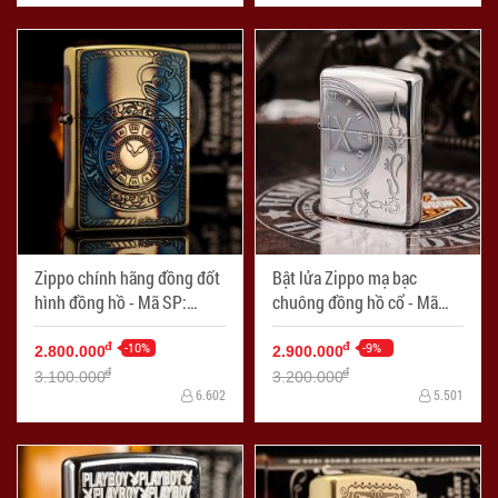
Zippo chính hãng đồng đốt
Bật lửa Zippo mạ bạc
hình đồng hồ - Mã SP:
chuông đồng hồ cổ - Mã
ZPC1925
SP: ZPC1921
-10%
-9%
đ
đ
2.800.000
2.900.000
đ
đ
3.100.000
3.200.000
6.602
5.501