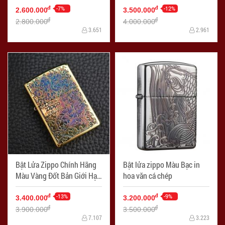
-7%
-12%
đ
đ
2.600.000
3.500.000
đ
đ
2.800.000
4.000.000
3.651
2.961
Bật Lửa Zippo Chính Hãng
Bật lửa zippo Màu Bạc in
Màu Vàng Đốt Bản Giới Hạn
hoa văn cá chép
Hoa Văn Arabesque 2 Mặt
-13%
-9%
đ
đ
3.400.000
3.200.000
đ
đ
3.900.000
3.500.000
7.107
3.223