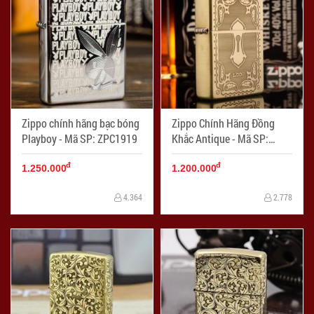
Zippo chính hãng bạc bóng
Zippo Chính Hãng Đồng
Playboy - Mã SP: ZPC1919
Khắc Antique - Mã SP:
ZPC1915
đ
đ
1.250.000
1.200.000
4.364
2.778