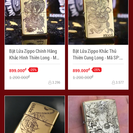
Bật Lửa Zippo Chính Hãng
Bật Lửa Zippo Khắc Thủ
Khắc Hình Thiên Long - Mã
Thiên Cung Long - Mã SP:
SP: ZPC2275
ZPC2274
-25%
-25%
đ
đ
899.000
899.000
đ
đ
1.200.000
1.200.000
3.296
3.577