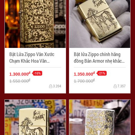
Bật Lửa Zippo Vân Xước
Bật lửa Zippo chính hãng
Chạm Khắc Hoa Văn
đồng Bản Armor nhẹ khắc
Arabesque G7
mã đáo thành công
-16%
-21%
đ
đ
1.300.000
1.350.000
đ
đ
1.550.000
1.700.000
3.204
7.357