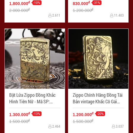
-10%
Sweep Brass - Mã SP:
-31%
đ
đ
1.800.000
830.000
ZPC2359
đ
đ
2.000.000
1.200.000
2.611
11.403
Bật Lửa Zippo Đồng Khắc
Zippo Chính Hãng Đồng Tái
Hình Tiên Nữ - Mã SP:
Bản vintage Khấc Cô Gái
ZPC2288
Trên Hoa Văn Arabesque -
-13%
Mã SP: ZPC2286
-20%
đ
đ
1.300.000
1.200.000
đ
đ
1.500.000
1.500.000
2.464
3.037