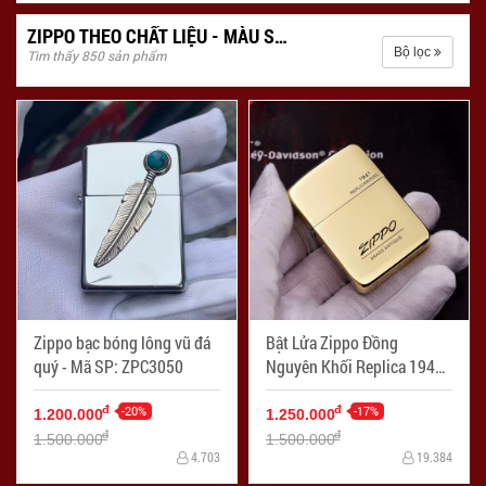
ZIPPO THEO CHẤT LIỆU - MÀU SẮC
Bộ lọc
Tìm thấy 850 sản phẩm
Zippo bạc bóng lông vũ đá
Bật Lửa Zippo Đồng
quý - Mã SP: ZPC3050
Nguyên Khối Replica 1941
Khắc Logo Zippo - Mã SP:
-20%
ZPC2375
-17%
đ
đ
1.200.000
1.250.000
đ
đ
1.500.000
1.500.000
4.703
19.384