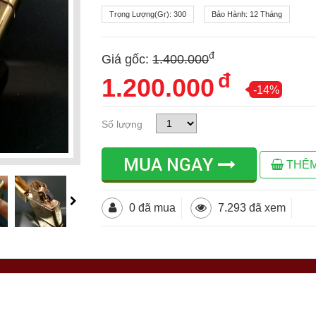
Trọng Lượng(gr):
300
Bảo Hành:
12 Tháng
đ
Giá gốc:
1.400.000
đ
1.200.000
-14%
Số lượng
MUA NGAY
THÊM
0 đã mua
7.293 đã xem