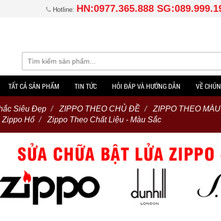
HN:0977.365.888 SG:089.999.1
Hotline:
TẤT CẢ SẢN PHẨM
TIN TỨC
HỎI ĐÁP VÀ HƯỚNG DẪN
VỀ CHÚN
hắc Siêu Đẹp
ZIPPO THEO CHỦ ĐỀ
ZIPPO THEO MÀU
Zippo Hổ
Zippo Theo Chất Liệu - Màu Sắc