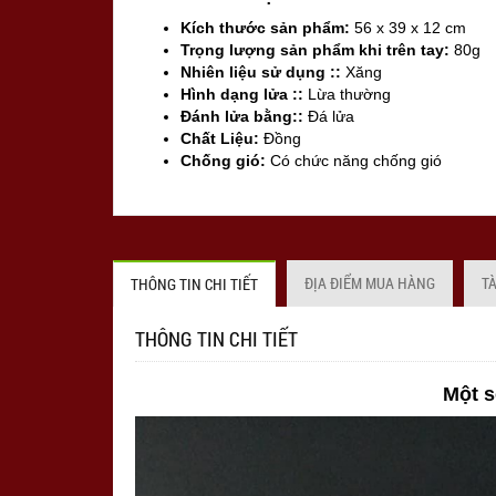
Kích thước sản phẩm:
56 x 39 x 12 cm
Trọng lượng sản phẩm khi trên tay:
80g
Nhiên liệu sử dụng ::
Xăng
Hình dạng lửa ::
Lừa thường
Đánh lửa bằng::
Đá lửa
Chất Liệu:
Đồng
Chống gió:
Có chức năng chống gió
Sản xuất tại:
Mỹ ( USA)
ĐỊA ĐIỂM MUA HÀNG
T
THÔNG TIN CHI TIẾT
THÔNG TIN CHI TIẾT
Một s