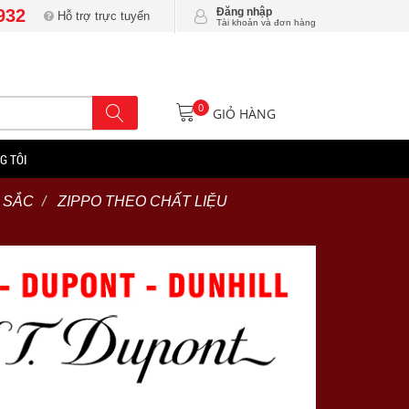
932
Đăng nhập
Hỗ trợ trực tuyến
Tài khoản và đơn hàng
0
GIỎ HÀNG
G TÔI
 SẮC
ZIPPO THEO CHẤT LIỆU