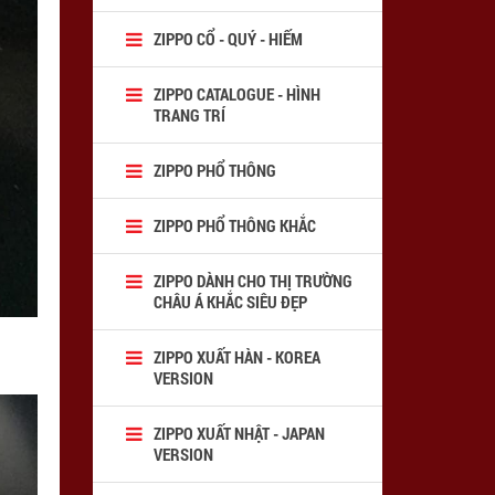
ZIPPO CỔ - QUÝ - HIẾM
ZIPPO CATALOGUE - HÌNH
TRANG TRÍ
ZIPPO PHỔ THÔNG
ZIPPO PHỔ THÔNG KHẮC
ZIPPO DÀNH CHO THỊ TRƯỜNG
CHÂU Á KHẮC SIÊU ĐẸP
ZIPPO XUẤT HÀN - KOREA
VERSION
ZIPPO XUẤT NHẬT - JAPAN
VERSION