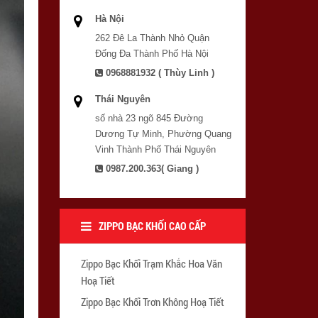
Hà Nội
262 Đê La Thành Nhỏ Quận
Đống Đa Thành Phố Hà Nội
0968881932 ( Thùy Linh )
Thái Nguyên
số nhà 23 ngõ 845 Đường
Dương Tự Minh, Phường Quang
Vinh Thành Phố Thái Nguyên
0987.200.363( Giang )
ZIPPO BẠC KHỐI CAO CẤP
Zippo Bạc Khối Trạm Khắc Hoa Văn
Hoạ Tiết
Zippo Bạc Khối Trơn Không Hoạ Tiết