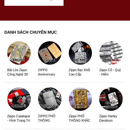
DANH SÁCH CHUYÊN MỤC
ZIPPO
Zippo Bạc Khối
Zippo Cổ - Quý
Bật Lửa Zippo
Anniversary
Cao Cấp
- Hiếm
Công Nghệ 3D
Edition
Sắc Nét
Zippo Catalogue
ZIPPO PHỔ
Zippo PHỔ
Zippo Harley
- Hình Trang Trí
THÔNG
THÔNG KHẮC
Davidson