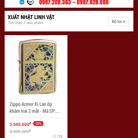
XUẤT NHẬT LINH VẬT
Bộ lọc
Tìm thấy 1 sản phẩm
Zippo Armor Kì Lân ốp
khảm trai 2 mặt - Mã SP:
ZPC4264
-29%
đ
3.500.000
đ
4.900.000
728