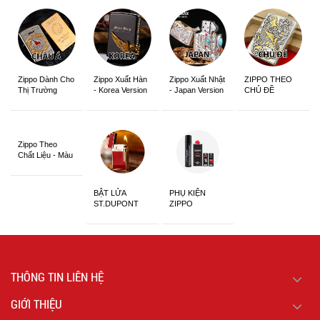
Zippo Dành Cho
Zippo Xuất Hàn
Zippo Xuất Nhật
ZIPPO THEO
Thị Trường
- Korea Version
- Japan Version
CHỦ ĐỀ
Châu Á Khắc
Siêu Đẹp
Zippo Theo
Chất Liệu - Màu
Sắc
BẬT LỬA
PHỤ KIỆN
ST.DUPONT
ZIPPO
CHÍNH HÃNG
THÔNG TIN LIÊN HỆ
GIỚI THIỆU