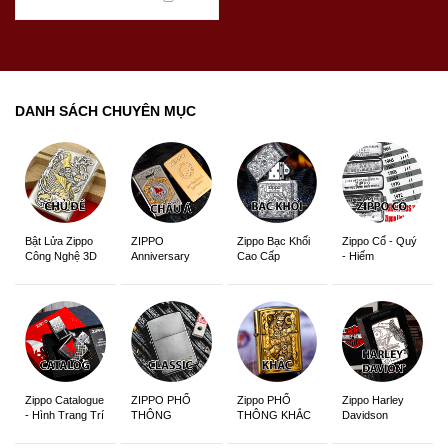
DANH SÁCH CHUYÊN MỤC
ZIPPO
Zippo Bạc Khối
Zippo Cổ - Quý
Bật Lửa Zippo
Anniversary
Cao Cấp
- Hiếm
Công Nghệ 3D
Edition
Sắc Nét
Zippo Catalogue
ZIPPO PHỔ
Zippo PHỔ
Zippo Harley
- Hình Trang Trí
THÔNG
THÔNG KHẮC
Davidson