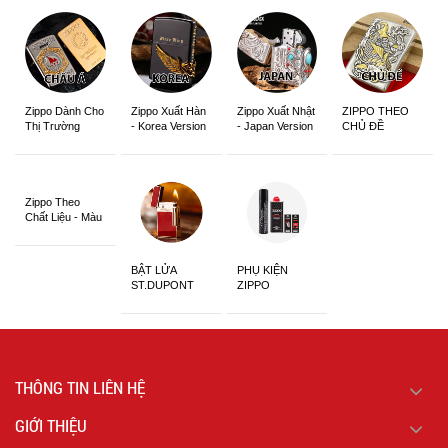
Zippo Dành Cho
Zippo Xuất Hàn
Zippo Xuất Nhật
ZIPPO THEO
Thị Trường
- Korea Version
- Japan Version
CHỦ ĐỀ
Châu Á Khắc
Siêu Đẹp
Zippo Theo
Chất Liệu - Màu
Sắc
BẬT LỬA
PHỤ KIỆN
ST.DUPONT
ZIPPO
CHÍNH HÃNG
THÔNG TIN LIÊN HỆ
GIỚI THIỆU