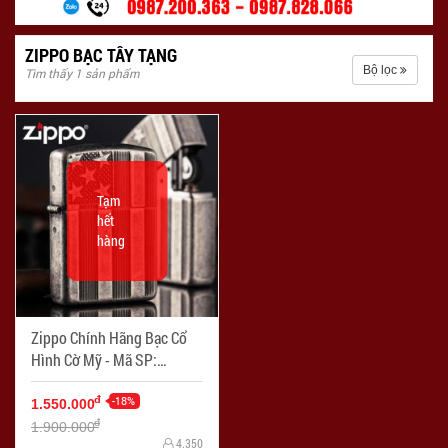
ZIPPO BẠC TÂY TẠNG
Bộ lọc
Tìm thấy 1 sản phẩm
Tạm
hết
hàng
Zippo Chính Hãng Bạc Cổ
Hình Cờ Mỹ - Mã SP:
ZPC1299
-18%
đ
1.550.000
đ
1.900.000
4.350