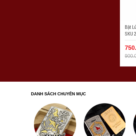
Bật L
SKU 2
750
900.
DANH SÁCH CHUYÊN MỤC