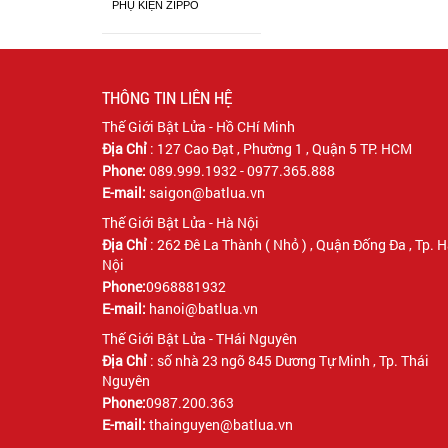
PHỤ KIỆN ZIPPO
THÔNG TIN LIÊN HỆ
Thế Giới Bật Lửa - Hồ CHí Minh
Địa Chỉ
:
127 Cao Đạt , Phường 1 , Quận 5 TP. HCM
Phone:
089.999.1932 - 0977.365.888
E-mail:
saigon@batlua.vn
Thế Giới Bật Lửa - Hà Nội
Địa Chỉ
:
262 Đê La Thành ( Nhỏ ) , Quận Đống Đa , Tp. 
Nội
Phone:
0968881932
E-mail:
hanoi@batlua.vn
Thế Giới Bật Lửa - THái Nguyên
Địa Chỉ
:
số nhà 23 ngõ 845 Dương Tự Minh , Tp. Thái
Nguyên
Phone:
0987.200.363
E-mail:
thainguyen@batlua.vn