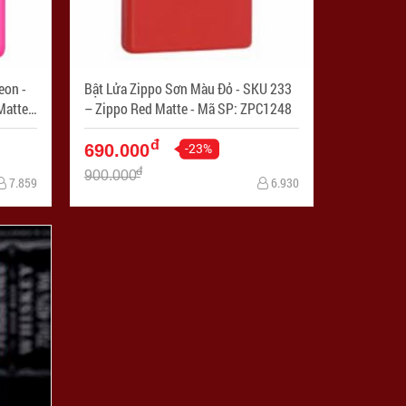
eon -
Bật Lửa Zippo Sơn Màu Đỏ - SKU 233
atte -
– Zippo Red Matte - Mã SP: ZPC1248
đ
-23%
690.000
đ
900.000
7.859
6.930