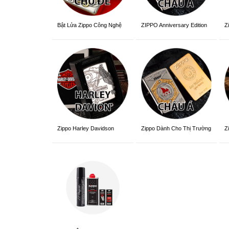
ZIPPO Anniversary Edition
Z
Bật Lửa Zippo Công Nghệ
3D Sắc Nét
Zippo Dành Cho Thị Trường
Z
Zippo Harley Davidson
Châu Á Khắc Siêu Đẹp
V