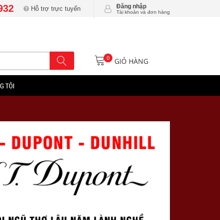
932
Đăng nhập
Hỗ trợ trực tuyến
Tài khoản và đơn hàng
0
GIỎ HÀNG
G TÔI