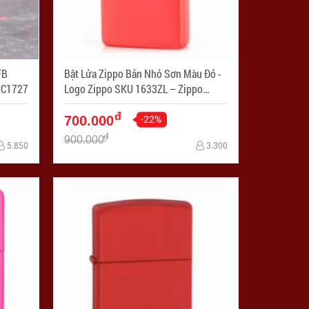
FB
Bật Lửa Zippo Bản Nhỏ Sơn Màu Đỏ -
ã SP: ZPC1727
Logo Zippo SKU 1633ZL – Zippo
Slim® Red Matte - Mã SP: ZPC1318
đ
-22%
700.000
đ
900.000
5.850
3.300