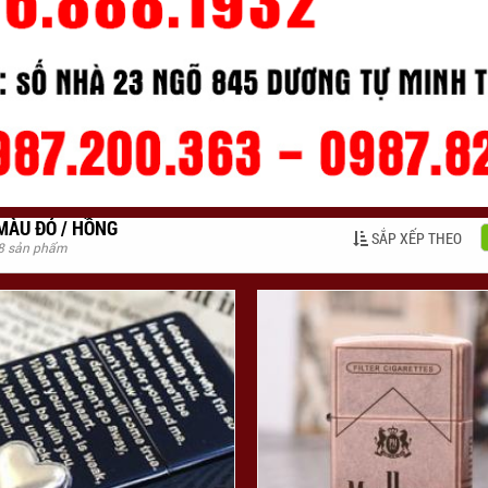
MÀU ĐỎ / HỒNG
SẮP XẾP THEO
 8 sản phẩm