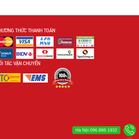
HƯƠNG THỨC THANH TOÁN
ỐI TÁC VẬN CHUYỂN
Hà Nội
096.888.1932