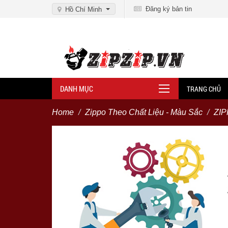
Đăng ký bản tin
Hồ Chí Minh
DANH MỤC
TRANG CHỦ
Home
Zippo Theo Chất Liệu - Màu Sắc
ZI