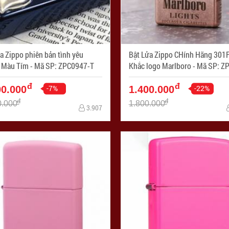
a Zippo phiên bản tình yêu
Bật Lửa Zippo CHính Hãng 301
2MBL Màu Tím - Mã SP: ZPC0947-T
Khắc logo Marlboro - M
đ
đ
-7%
-22%
00.000
1.400.000
đ
đ
0.000
1.800.000
3.907