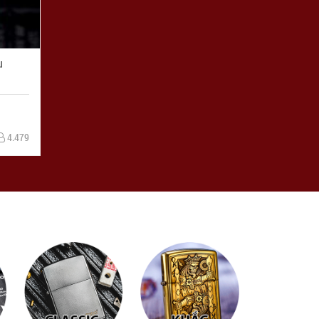
u
4.479