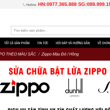
HN:0977.365.888 SG:089.999.1
Hotline:
TẤT CẢ SẢN PHẨM
TIN TỨC
HỎI ĐÁP VÀ HƯỚNG DẪN
VỀ CHÚN
PPO THEO MÀU SẮC
Zippo Màu Đỏ / Hồng