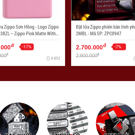
ửa Zippo Sơn Hồng - Logo Zippo
Bật lửa Zippo phiên bản tình yê
38ZL – Zippo Pink Matte With
2MBL - Mã SP: ZPC0947
Logo - Mã SP: ZPC1242
đ
đ
-17%
-7%
.000
2.700.000
đ
đ
000
2.900.000
4.852