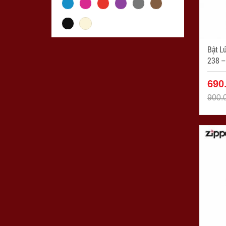
Bật L
238 – Z
ZPC1
690
900.