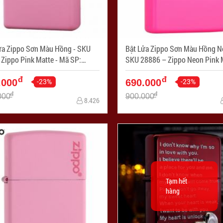
ửa Zippo Sơn Màu Hồng - SKU
Bật Lửa Zippo Sơn Màu Hồng N
ippo Pink Matte - Mã SP:
SKU 28886 – Zippo Neon Pink M
264
Mã SP: ZPC1257
đ
đ
-23%
-23%
.000
690.000
đ
đ
000
900.000
8.426
Tạm hết
hàng