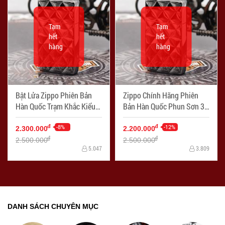
Tạm
Tạm
hết
hết
hàng
hàng
Bật Lửa Zippo Phiên Bản
Zippo Chính Hãng Phiên
Hàn Quốc Trạm Khắc Kiểu
Bản Hàn Quốc Phun Sơn 3D
Dáng Slim - Mã SP:
Kim Cương - Mã SP:
ZPC1627-S
-8%
ZPC1196
-12%
đ
đ
2.300.000
2.200.000
đ
đ
2.500.000
2.500.000
5.047
3.809
DANH SÁCH CHUYÊN MỤC