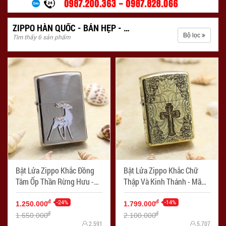
ZIPPO HÀN QUỐC - BẢN HẸP - SLIM
Bộ lọc
Tìm thấy 6 sản phẩm
Bật Lửa Zippo Khắc Đồng
Bật Lửa Zippo Khắc Chữ
Tâm Ốp Thần Rừng Hưu -
Thập Và Kinh Thánh - Mã
Mã SP: ZPC2650
SP: ZPC2590
-24%
-14%
đ
đ
1.250.000
1.799.000
đ
đ
1.650.000
2.100.000
2.591
5.707