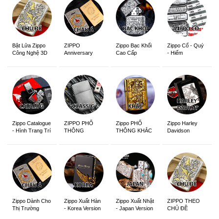
ZIPPO
Zippo Bạc Khối
Zippo Cổ - Quý
Bật Lửa Zippo
Anniversary
Cao Cấp
- Hiếm
Công Nghệ 3D
Edition
Sắc Nét
Zippo Catalogue
ZIPPO PHỔ
Zippo PHỔ
Zippo Harley
- Hình Trang Trí
THÔNG
THÔNG KHẮC
Davidson
Zippo Dành Cho
Zippo Xuất Hàn
Zippo Xuất Nhật
ZIPPO THEO
Thị Trường
- Korea Version
- Japan Version
CHỦ ĐỀ
Châu Á Khắc