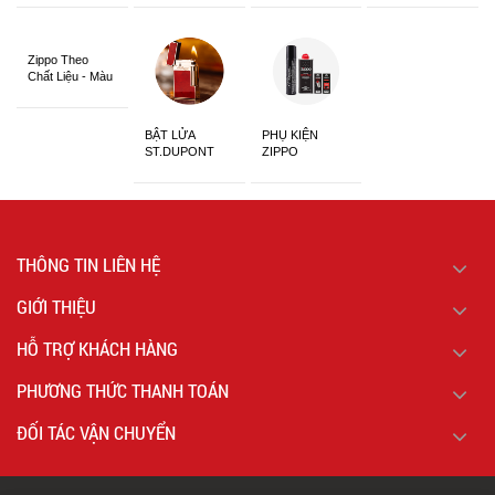
Siêu Đẹp
Zippo Theo
Chất Liệu - Màu
Sắc
BẬT LỬA
PHỤ KIỆN
ST.DUPONT
ZIPPO
CHÍNH HÃNG
THÔNG TIN LIÊN HỆ
GIỚI THIỆU
HỖ TRỢ KHÁCH HÀNG
PHƯƠNG THỨC THANH TOÁN
ĐỐI TÁC VẬN CHUYỂN