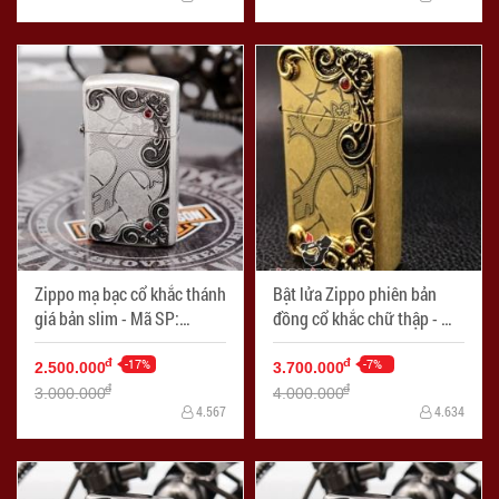
Zippo mạ bạc cổ khắc thánh
Bật lửa Zippo phiên bản
giá bản slim - Mã SP:
đồng cổ khắc chữ thập - Mã
ZPC1904-S
SP: ZPC0457-S
-17%
-7%
đ
đ
2.500.000
3.700.000
đ
đ
3.000.000
4.000.000
4.567
4.634