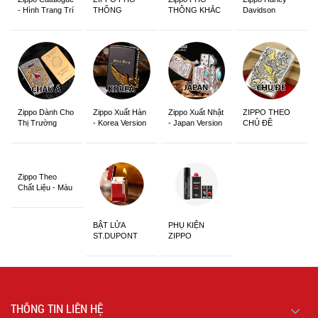
- Hình Trang Trí
THÔNG
THÔNG KHẮC
Davidson
Zippo Dành Cho
Zippo Xuất Hàn
Zippo Xuất Nhật
ZIPPO THEO
Thị Trường
- Korea Version
- Japan Version
CHỦ ĐỀ
Châu Á Khắc
Siêu Đẹp
Zippo Theo
Chất Liệu - Màu
Sắc
BẬT LỬA
PHỤ KIỆN
ST.DUPONT
ZIPPO
CHÍNH HÃNG
THÔNG TIN LIÊN HỆ