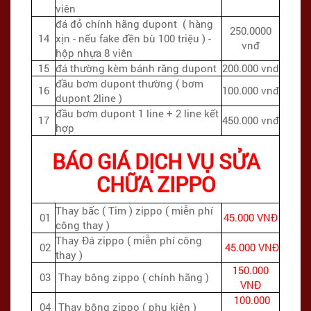
viên
đá đỏ chính hãng dupont ( hàng
250.0000
14
xịn - nếu fake đền bù 100 triệu ) -
vnđ
hộp nhựa 8 viên
15
đá thường kèm bánh răng dupont
200.000 vnd
đầu bơm dupont thường ( bơm
16
100.000 vnđ
dupont 2line )
đầu bơm dupont 1 line + 2 line kết
17
450.000 vnđ
hợp
BÁO GIÁ DỊCH VỤ SỬA
CHỮA ZIPPO
Thay bấc ( Tim ) zippo ( miễn phí
01
45.000 VNĐ
công thay )
Thay Đá zippo ( miễn phí công
02
45.000 VNĐ
thay )
150.000
03
Thay bông zippo ( chính hãng )
VNĐ
100.000
04
Thay bông zippo ( phụ kiện )