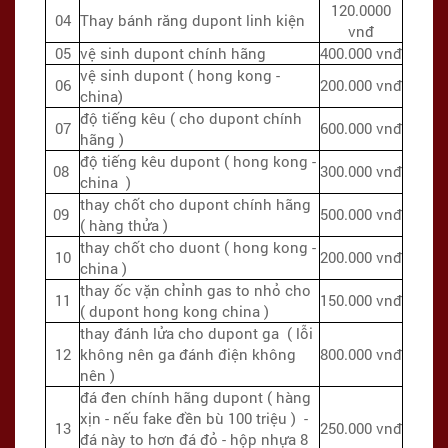
120.0000
04
Thay bánh răng dupont linh kiện
vnđ
05
vệ sinh dupont chính hãng
400.000 vnđ
vệ sinh dupont ( hong kong -
06
200.000 vnđ
china)
độ tiếng kêu ( cho dupont chính
07
600.000 vnđ
hãng )
độ tiếng kêu dupont ( hong kong -
08
300.000 vnđ
china )
thay chốt cho dupont chính hãng
09
500.000 vnđ
( hàng thửa )
thay chốt cho duont ( hong kong -
10
200.000 vnđ
china )
thay ốc vặn chỉnh gas to nhỏ cho
11
150.000 vnđ
( dupont hong kong china )
thay đánh lửa cho dupont ga ( lỗi
12
không nên ga đánh điện không
800.000 vnđ
nên )
đá đen chính hãng dupont ( hàng
xịn - nếu fake đền bù 100 triệu ) -
13
250.000 vnđ
đá này to hơn đá đỏ - hộp nhựa 8