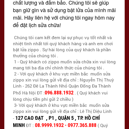
chất lượng và đảm bảo. Chúng tôi sẽ giúp
bạn giữ gìn và sử dụng bật lửa của mình mãi
mãi. Hãy liên hệ với chúng tôi ngay hôm nay
để đặt lịch sửa chữa!
Chúng tôi cam kết đem lại sự phục vụ tốt nhất và
nhiệt tình nhất tới quý khách hàng và anh em chơi
bật lửa zippo . Sự hài lòng của quý khách là phần
thưởng của chúng tôi .
1 - Quý khách có zippo muốn sửa chữa xin vui lòng
mang tới ba địa chỉ chính thức của chúng tôi .
2 - Với quý khách ở khu vực miền bắc muốn sửa
zippo xin vui lòng gửi về địa chỉ : Nguyễn Thị Thuỳ
Linh - 262 Đê La Thành Nhỏ Quận Đống Đa Thành
096.888.1932
Phố Hà Nội ĐT :
. ( Quý khách vui
lòng chịu tiền phí gửi 2 chiều )
3- Với quý khách ở khu vực miền bắc muốn sửa
zippo xin vui lòng gửi về địa chỉ : Lê Thị Diệu Linh
127 CAO ĐẠT , P1 , QUẬN 5 , TP. HỒ CHÍ
-
MINH
08.9999.1932 - 0977.365.888
ĐT :
( Quý