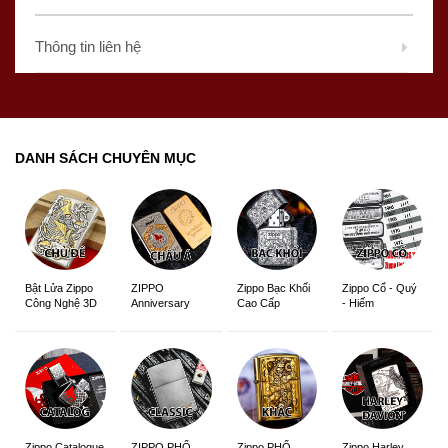
Thông tin liên hệ
DANH SÁCH CHUYÊN MỤC
ZIPPO
Zippo Bạc Khối
Zippo Cổ - Quý
Bật Lửa Zippo
Anniversary
Cao Cấp
- Hiếm
Công Nghệ 3D
Edition
Sắc Nét
Zippo Catalogue
ZIPPO PHỔ
Zippo PHỔ
Zippo Harley