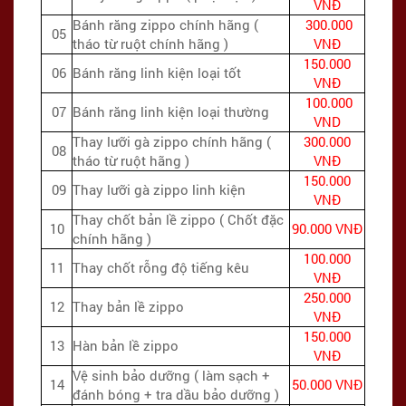
VNĐ
Bánh răng zippo chính hãng (
300.000
05
tháo từ ruột chính hãng )
VNĐ
150.000
06
Bánh răng linh kiện loại tốt
VNĐ
100.000
07
Bánh răng linh kiện loại thường
VND
Thay lưỡi gà zippo chính hãng (
300.000
08
tháo từ ruột hãng )
VNĐ
150.000
09
Thay lưỡi gà zippo linh kiện
VNĐ
Thay chốt bản lề zippo ( Chốt đặc
10
90.000 VNĐ
chính hãng )
100.000
11
Thay chốt rỗng độ tiếng kêu
VNĐ
250.000
12
Thay bản lề zippo
VNĐ
150.000
13
Hàn bản lề zippo
VNĐ
Vệ sinh bảo dưỡng ( làm sạch +
14
50.000 VNĐ
đánh bóng + tra dầu bảo dưỡng )