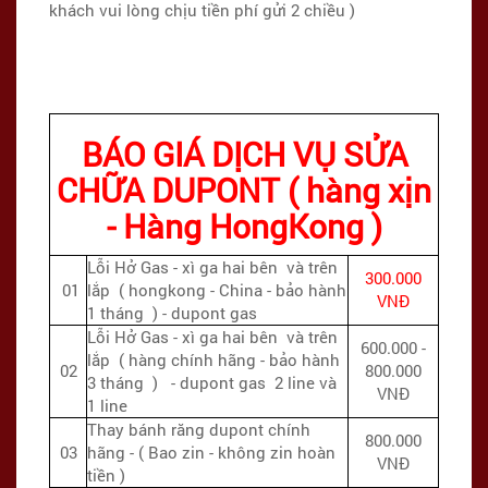
khách vui lòng chịu tiền phí gửi 2 chiều )
BÁO GIÁ DỊCH VỤ SỬA
CHỮA DUPONT ( hàng xịn
- Hàng HongKong )
Lỗi Hở Gas - xì ga hai bên và trên
300.000
01
lắp ( hongkong - China - bảo hành
VNĐ
1 tháng ) - dupont gas
Lỗi Hở Gas - xì ga hai bên và trên
600.000 -
lắp ( hàng chính hãng - bảo hành
02
800.000
3 tháng ) - dupont gas 2 line và
VNĐ
1 line
Thay bánh răng dupont chính
800.000
03
hãng - ( Bao zin - không zin hoàn
VNĐ
tiền )