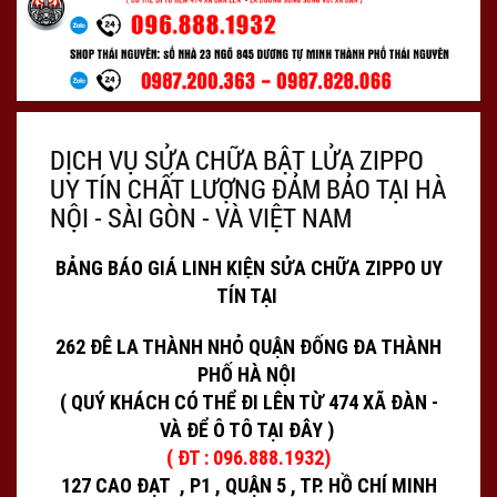
DỊCH VỤ SỬA CHỮA BẬT LỬA ZIPPO
UY TÍN CHẤT LƯỢNG ĐẢM BẢO TẠI HÀ
NỘI - SÀI GÒN - VÀ VIỆT NAM
BẢNG BÁO GIÁ LINH KIỆN SỬA CHỮA ZIPPO UY
TÍN TẠI
262 ĐÊ LA THÀNH NHỎ QUẬN ĐỐNG ĐA THÀNH
PHỐ HÀ NỘI
( QUÝ KHÁCH CÓ THỂ ĐI LÊN TỪ 474 XÃ ĐÀN -
VÀ ĐỂ Ô TÔ TẠI ĐÂY )
( ĐT : 096.888.1932)
127 CAO ĐẠT , P1 , QUẬN 5 , TP. HỒ CHÍ MINH