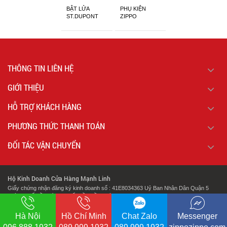
BẬT LỬA
PHỤ KIỆN
ST.DUPONT
ZIPPO
CHÍNH HÃNG
THÔNG TIN LIÊN HỆ
GIỚI THIỆU
HỖ TRỢ KHÁCH HÀNG
PHƯƠNG THỨC THANH TOÁN
ĐỐI TÁC VẬN CHUYỂN
Hộ Kinh Doanh Cửa Hàng Mạnh Linh
Giấy chứng nhận đăng ký kinh doanh số : 41E8034363 Uỷ Ban Nhân Dân Quận 5
Thành Phố Hồ Chí Minh Cấp Lần Đầu Ngày : 07/02/2018.
.
Địa chỉ: 127 Cao Đạt Phường 1 Quận 5 Thành Phố Hồ Chí Minh
Hà Nội
Hồ Chí Minh
Chat Zalo
Messenger