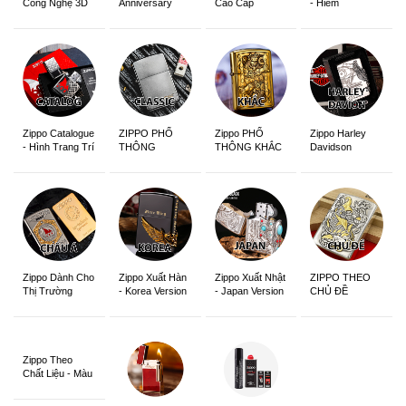
Anniversary
Cao Cấp
- Hiếm
Công Nghệ 3D
Edition
Sắc Nét
Zippo Catalogue
ZIPPO PHỔ
Zippo PHỔ
Zippo Harley
- Hình Trang Trí
THÔNG
THÔNG KHẮC
Davidson
Zippo Dành Cho
Zippo Xuất Hàn
Zippo Xuất Nhật
ZIPPO THEO
Thị Trường
- Korea Version
- Japan Version
CHỦ ĐỀ
Châu Á Khắc
Siêu Đẹp
Zippo Theo
Chất Liệu - Màu
Sắc