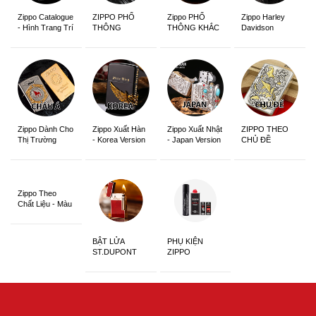
Zippo Catalogue
ZIPPO PHỔ
Zippo PHỔ
Zippo Harley
- Hình Trang Trí
THÔNG
THÔNG KHẮC
Davidson
Zippo Dành Cho
Zippo Xuất Hàn
Zippo Xuất Nhật
ZIPPO THEO
Thị Trường
- Korea Version
- Japan Version
CHỦ ĐỀ
Châu Á Khắc
Siêu Đẹp
Zippo Theo
Chất Liệu - Màu
Sắc
BẬT LỬA
PHỤ KIỆN
ST.DUPONT
ZIPPO
CHÍNH HÃNG