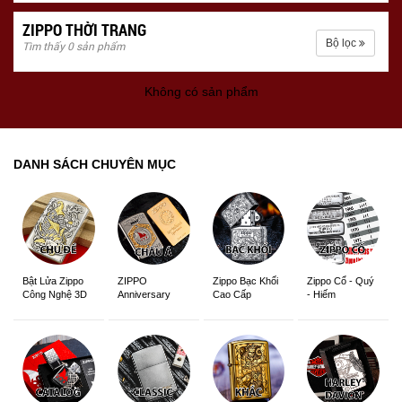
ZIPPO THỜI TRANG
Bộ lọc
Tìm thấy 0 sản phẩm
Không có sản phẩm
DANH SÁCH CHUYÊN MỤC
ZIPPO
Zippo Bạc Khối
Zippo Cổ - Quý
Bật Lửa Zippo
Anniversary
Cao Cấp
- Hiếm
Công Nghệ 3D
Edition
Sắc Nét