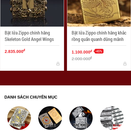
Bật lửa Zippo chính hãng
Bật lửa Zippo chính hãng khắc
Skeleton Gold Angel Wings
rồng quấn quanh dũng mãnh
đ
-45%
đ
2.835.000
1.100.000
đ
2.000.000
DANH SÁCH CHUYÊN MỤC