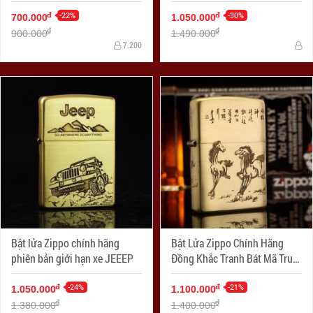
SKU 1627ZL- Zippo Slim®
công
Green Matte Zippo Logo
-22%
-30%
đ
đ
700.000
1.050.000
đ
đ
900.000
1.490.000
7.200
Bật lửa Zippo chính hãng
Bật Lửa Zippo Chính Hãng
phiên bản giới hạn xe JEEEP
Đồng Khắc Tranh Bát Mã Truy
Phong
-24%
-21%
đ
đ
1.050.000
1.100.000
đ
đ
1.380.000
1.400.000