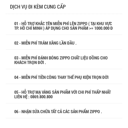
DỊCH VỤ ĐI KÈM CUNG CẤP
01 - HỖ TRỢ KHẮC TÊN MIỄN PHÍ LÊN ZIPPO ( TẠI KHU VỰC
TP. HỒ CHÍ MINH ) ÁP DỤNG CHO SẢN PHẨM >= 1000.000 Đ
02 - MIỄN PHÍ TRÂM XĂNG LẦN ĐẦU .
03 - MIỄN PHÍ ĐÁNH BÓNG ZIPPO CHẤT LIỆU ĐỒNG CHO
KHÁCH TRỌN ĐỜI .
04 - MIỄN PHÍ TIỀN CÔNG THAY THẾ PHỤ KIỆN TRỌN ĐỜI
05 - HỖ TRỢ MẠ VÀNG SẢN PHẨM VỚI CHI PHÍ THẤP NHẤT
LIÊN HỆ : 0869.800.800
06 - NHẬN SỬA CHỮA TẤT CẢ CÁC SẢN PHẨM ZIPPO .