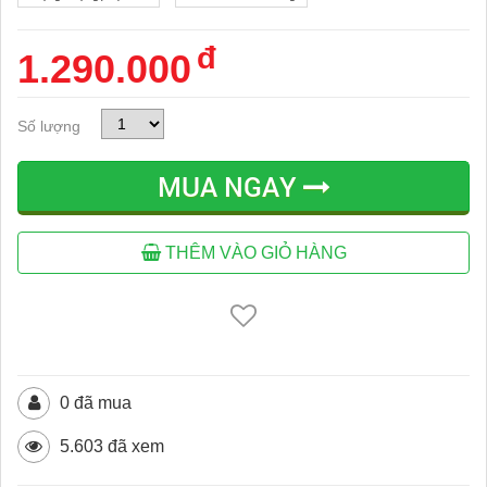
đ
1.290.000
Số lượng
MUA NGAY
THÊM VÀO GIỎ HÀNG
0 đã mua
5.603 đã xem