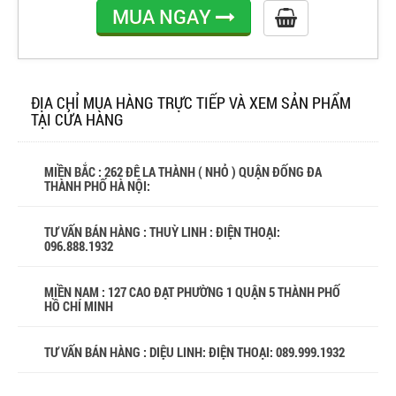
MUA NGAY
ĐỊA CHỈ MUA HÀNG TRỰC TIẾP VÀ XEM SẢN PHẨM
TẠI CỬA HÀNG
MIỀN BẮC : 262 ĐÊ LA THÀNH ( NHỎ ) QUẬN ĐỐNG ĐA
THÀNH PHỐ HÀ NỘI:
TƯ VẤN BÁN HÀNG : THUỲ LINH : ĐIỆN THOẠI:
096.888.1932
MIỀN NAM : 127 CAO ĐẠT PHƯỜNG 1 QUẬN 5 THÀNH PHỐ
HỒ CHÍ MINH
TƯ VẤN BÁN HÀNG : DIỆU LINH: ĐIỆN THOẠI:
089.999.1932