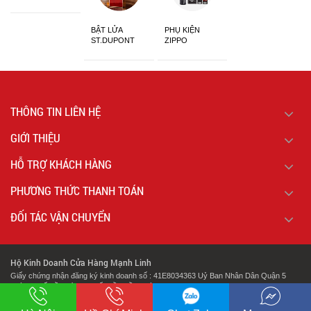
Sắc
BẬT LỬA
PHỤ KIỆN
ST.DUPONT
ZIPPO
CHÍNH HÃNG
THÔNG TIN LIÊN HỆ
GIỚI THIỆU
HỖ TRỢ KHÁCH HÀNG
PHƯƠNG THỨC THANH TOÁN
ĐỐI TÁC VẬN CHUYỂN
Hộ Kinh Doanh Cửa Hàng Mạnh Linh
Giấy chứng nhận đăng ký kinh doanh số : 41E8034363 Uỷ Ban Nhân Dân Quận 5
Thành Phố Hồ Chí Minh Cấp Lần Đầu Ngày : 07/02/2018.
.
Địa chỉ: 127 Cao Đạt Phường 1 Quận 5 Thành Phố Hồ Chí Minh