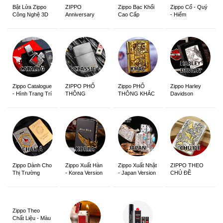
ZIPPO
Zippo Bạc Khối
Zippo Cổ - Quý
Bật Lửa Zippo
Anniversary
Cao Cấp
- Hiếm
Công Nghệ 3D
Edition
Sắc Nét
Zippo Catalogue
ZIPPO PHỔ
Zippo PHỔ
Zippo Harley
- Hình Trang Trí
THÔNG
THÔNG KHẮC
Davidson
Zippo Dành Cho
Zippo Xuất Hàn
Zippo Xuất Nhật
ZIPPO THEO
Thị Trường
- Korea Version
- Japan Version
CHỦ ĐỀ
Châu Á Khắc
Siêu Đẹp
Zippo Theo
Chất Liệu - Màu