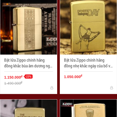
Bật lửa Zippo chính hãng
Bật lửa Zippo chính hãng
đồng khắc bùa âm dương ngũ
đồng nhẹ khắc ngày của bố vô
hành
cùng ý nghĩa
đ
-23%
đ
1.050.000
1.150.000
đ
1.490.000