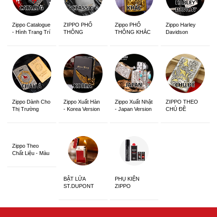
Zippo Catalogue
ZIPPO PHỔ
Zippo PHỔ
Zippo Harley
- Hình Trang Trí
THÔNG
THÔNG KHẮC
Davidson
Zippo Dành Cho
Zippo Xuất Hàn
Zippo Xuất Nhật
ZIPPO THEO
Thị Trường
- Korea Version
- Japan Version
CHỦ ĐỀ
Châu Á Khắc
Siêu Đẹp
Zippo Theo
Chất Liệu - Màu
Sắc
BẬT LỬA
PHỤ KIỆN
ST.DUPONT
ZIPPO
CHÍNH HÃNG