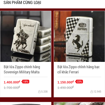
SẢN PHẨM CÙNG LOẠI
Bật lửa Zippo chính hãng
Bật lửa Zippo chĩnh hãng bạc
Sovereign Military Malta
cổ khắc Ferrari
-18%
-23%
đ
đ
1.400.000
1.150.000
đ
đ
1.700.000
1.490.000
5.338
12.945