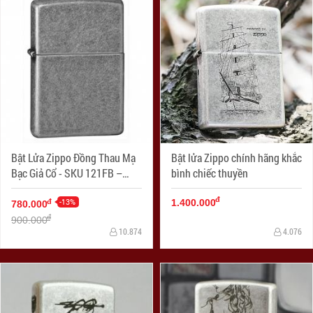
Bật Lửa Zippo Đồng Thau Mạ
Bật lửa Zippo chính hãng khắc
Bạc Giả Cổ - SKU 121FB –
bình chiếc thuyền
Zippo Antique Silver Plate
đ
-13%
đ
1.400.000
780.000
đ
900.000
10.874
4.076