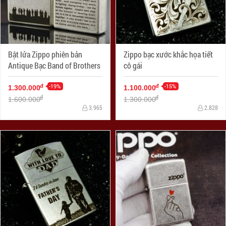
Bật lửa Zippo phiên bản
Zippo bạc xước khắc họa tiết
Antique Bạc Band of Brothers
cô gái
-19%
-15%
đ
đ
1.300.000
1.100.000
đ
đ
1.600.000
1.300.000
3.965
2.828