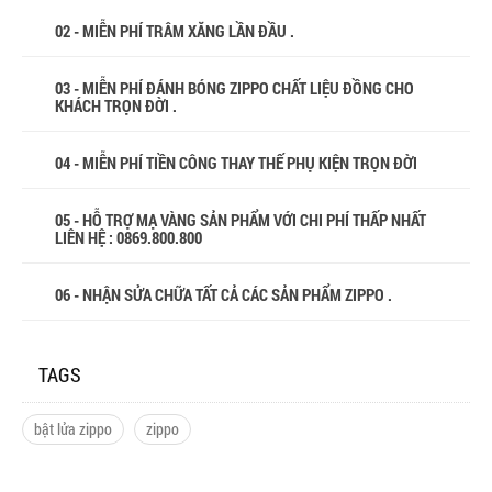
02 - MIỄN PHÍ TRÂM XĂNG LẦN ĐẦU .
03 - MIỄN PHÍ ĐÁNH BÓNG ZIPPO CHẤT LIỆU ĐỒNG CHO
KHÁCH TRỌN ĐỜI .
04 - MIỄN PHÍ TIỀN CÔNG THAY THẾ PHỤ KIỆN TRỌN ĐỜI
05 - HỖ TRỢ MẠ VÀNG SẢN PHẨM VỚI CHI PHÍ THẤP NHẤT
LIÊN HỆ : 0869.800.800
06 - NHẬN SỬA CHỮA TẤT CẢ CÁC SẢN PHẨM ZIPPO .
TAGS
bật lửa zippo
zippo