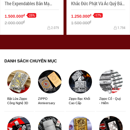
The Expendables Bản Mạ
Khắc Đức Phật Và Ác Quỷ Bản
Antique Copper
Mạ Antique Silver
-25%
-17%
đ
đ
1.500.000
1.250.000
đ
đ
2.000.000
1.500.000
2.079
1.794
DANH SÁCH CHUYÊN MỤC
ZIPPO
Zippo Bạc Khối
Zippo Cổ - Quý
Bật Lửa Zippo
Anniversary
Cao Cấp
- Hiếm
Công Nghệ 3D
Edition
Sắc Nét