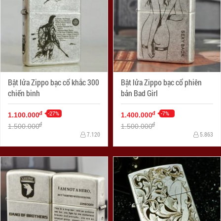
Bật lửa Zippo bạc cổ khắc 300
Bật lửa Zippo bạc cổ phiên
chiến binh
bản Bad Girl
-27%
-7%
đ
đ
1.100.000
1.400.000
đ
đ
1.500.000
1.500.000
7.120
5.863