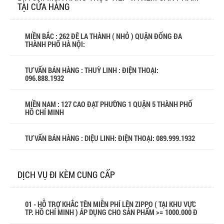
TẠI CỬA HÀNG
MIỀN BẮC : 262 ĐÊ LA THÀNH ( NHỎ ) QUẬN ĐỐNG ĐA
THÀNH PHỐ HÀ NỘI:
TƯ VẤN BÁN HÀNG : THUỲ LINH : ĐIỆN THOẠI:
096.888.1932
MIỀN NAM : 127 CAO ĐẠT PHƯỜNG 1 QUẬN 5 THÀNH PHỐ
HỒ CHÍ MINH
TƯ VẤN BÁN HÀNG : DIỆU LINH: ĐIỆN THOẠI:
089.999.1932
DỊCH VỤ ĐI KÈM CUNG CẤP
01 - HỖ TRỢ KHẮC TÊN MIỄN PHÍ LÊN ZIPPO ( TẠI KHU VỰC
TP. HỒ CHÍ MINH ) ÁP DỤNG CHO SẢN PHẨM >= 1000.000 Đ