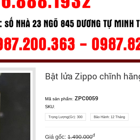
Bật lửa Zippo chĩnh hãng
ZPC0059
Mã sản phẩm:
SKU:
Trọng Lượng(gr):
300
Bảo Hành:
12 Tháng
đ
Giá gốc:
1.490.000