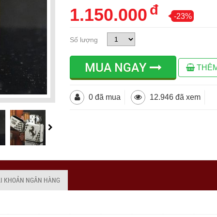
đ
1.150.000
-23%
Số lượng
MUA NGAY
THÊM
0 đã mua
12.946 đã xem
ÀI KHOẢN NGÂN HÀNG