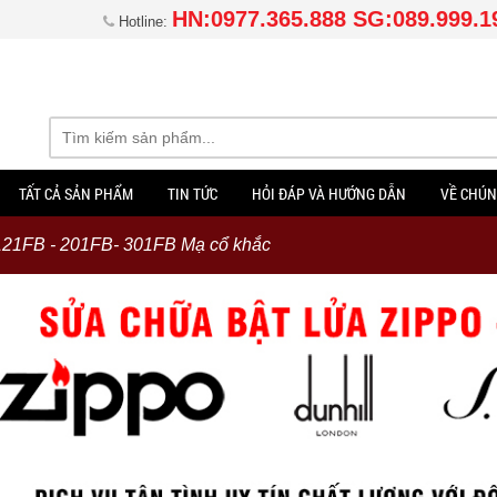
HN:0977.365.888 SG:089.999.1
Hotline:
TẤT CẢ SẢN PHẨM
TIN TỨC
HỎI ĐÁP VÀ HƯỚNG DẪN
VỀ CHÚN
21FB - 201FB- 301FB Mạ cổ khắc