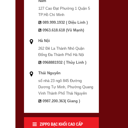
Nam
127 Cao Đạt Phường 1 Quận 5
TP.Hồ Chí Minh
089.999.1932 ( Diệu Linh )
0963.618.618 (Vũ Mạnh)
Hà Nội
262 Đê La Thành Nhỏ Quận
Đống Đa Thành Phố Hà Nội
0968881932 ( Thùy Linh )
Thái Nguyên
số nhà 23 ngõ 845 Đường
Dương Tự Minh, Phường Quang
Vinh Thành Phố Thái Nguyên
0987.200.363( Giang )
ZIPPO BẠC KHỐI CAO CẤP