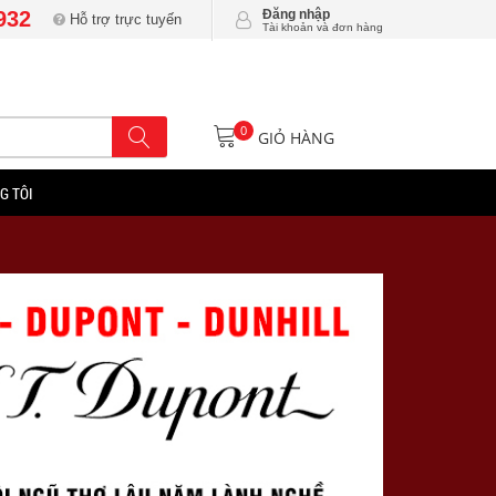
932
Đăng nhập
Hỗ trợ trực tuyến
Tài khoản và đơn hàng
0
GIỎ HÀNG
G TÔI