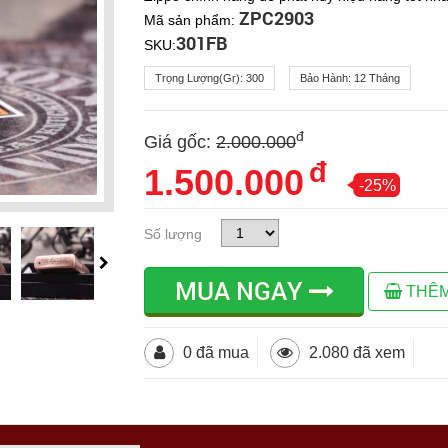
ZPC2903
Mã sản phẩm:
301FB
SKU:
Trọng Lượng(gr):
300
Bảo Hành:
12 Tháng
đ
Giá gốc:
2.000.000
đ
1.500.000
-25%
Số lượng
MUA NGAY
THÊM
0 đã mua
2.080 đã xem