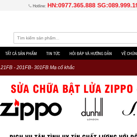
HN:0977.365.888 SG:089.999.1
Hotline:
TẤT CẢ SẢN PHẨM
TIN TỨC
HỎI ĐÁP VÀ HƯỚNG DẪN
VỀ CHÚN
21FB - 201FB- 301FB Mạ cổ khắc