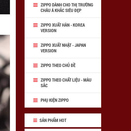
ZIPPO DÀNH CHO THỊ TRƯỜNG
CHÂU Á KHẮC SIÊU ĐẸP
ZIPPO XUẤT HÀN - KOREA
VERSION
ZIPPO XUẤT NHẬT - JAPAN
VERSION
ZIPPO THEO CHỦ ĐỀ
ZIPPO THEO CHẤT LIỆU - MÀU
SẮC
PHỤ KIỆN ZIPPO
SẢN PHẨM HOT