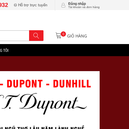
932
Đăng nhập
Hỗ trợ trực tuyến
Tài khoản và đơn hàng
0
GIỎ HÀNG
G TÔI